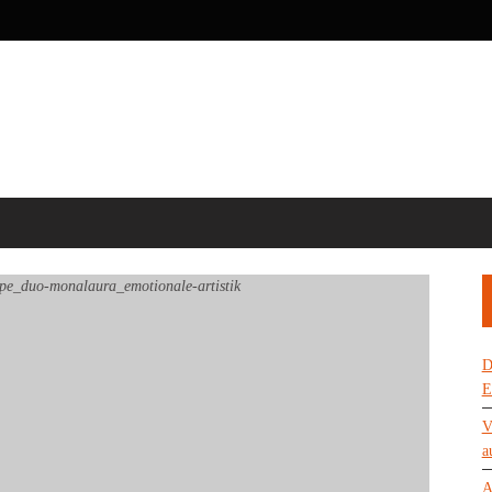
D
E
V
a
A