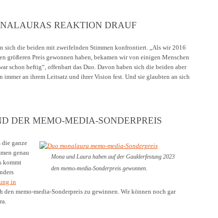
ONALAURAS REAKTION DRAUF
en sich die beiden mit zweifelnden Stimmen konfrontiert. „Als wir 2016
ten größeren Preis gewonnen haben, bekamen wir von einigen Menschen
 war schon heftig“, offenbart das Duo. Davon haben sich die beiden aber
n immer an ihrem Leitsatz und ihrer Vision fest. Und sie glaubten an sich
ND DER MEMO-MEDIA-SONDERPREIS
s die ganze
ommen genau
Mona und Laura haben auf der Gauklerfestung 2023
es kommt
den memo-media-Sonderpreis gewonnen.
onders
ung in
ch den memo-media-Sonderpreis zu gewinnen. Wir können noch gar
ra.