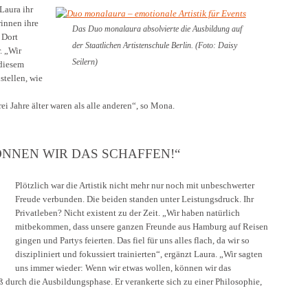
Laura ihr
rinnen ihre
Das Duo monalaura absolvierte die Ausbildung auf
 Dort
der Staatlichen Artistenschule Berlin. (Foto: Daisy
. „Wir
Seilern)
diesem
tellen, wie
ei Jahre älter waren als alle anderen“, so Mona.
NNEN WIR DAS SCHAFFEN!“
Plötzlich war die Artistik nicht mehr nur noch mit unbeschwerter
Freude verbunden. Die beiden standen unter Leistungsdruck. Ihr
Privatleben? Nicht existent zu der Zeit. „Wir haben natürlich
mitbekommen, dass unsere ganzen Freunde aus Hamburg auf Reisen
gingen und Partys feierten. Das fiel für uns alles flach, da wir so
diszipliniert und fokussiert trainierten“, ergänzt Laura. „Wir sagten
uns immer wieder: Wenn wir etwas wollen, können wir das
loß durch die Ausbildungsphase. Er verankerte sich zu einer Philosophie,