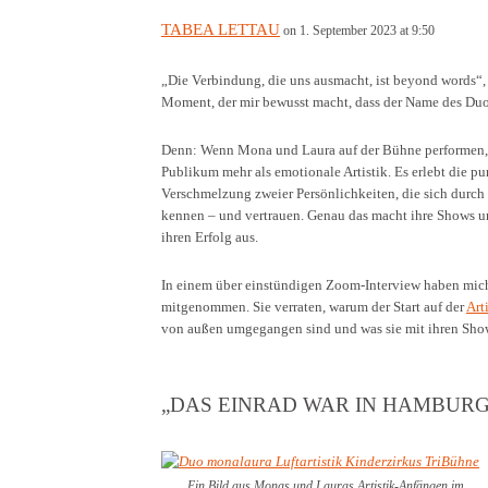
TABEA LETTAU
on 1. September 2023 at 9:50
„Die Verbindung, die uns ausmacht, ist beyond words“,
Moment, der mir bewusst macht, dass der Name des Duo
Denn: Wenn Mona und Laura auf der Bühne performen, 
Publikum mehr als emotionale Artistik. Es erlebt die pu
Verschmelzung zweier Persönlichkeiten, die sich durch
kennen – und vertrauen. Genau das macht ihre Shows u
ihren Erfolg aus.
In einem über einstündigen Zoom-Interview haben mich
mitgenommen. Sie verraten, warum der Start auf der
Art
von außen umgegangen sind und was sie mit ihren Sho
„DAS EINRAD WAR IN HAMBURG 
Ein Bild aus Monas und Lauras Artistik-Anfängen im