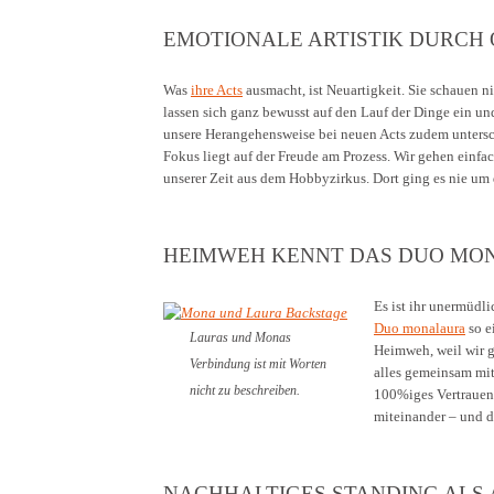
EMOTIONALE ARTISTIK DURCH 
Was
ihre Acts
ausmacht, ist Neuartigkeit. Sie schauen ni
lassen sich ganz bewusst auf den Lauf der Dinge ein u
unsere Herangehensweise bei neuen Acts zudem untersche
Fokus liegt auf der Freude am Prozess. Wir gehen einfa
unserer Zeit aus dem Hobbyzirkus. Dort ging es nie um 
HEIMWEH KENNT DAS DUO MO
Es ist ihr unermüdl
Duo monalaura
so e
Lauras und Monas
Heimweh, weil wir g
Verbindung ist mit Worten
alles gemeinsam mit
nicht zu beschreiben.
100%iges Vertrauen 
miteinander – und d
NACHHALTIGES STANDING ALS