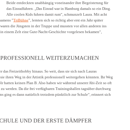
Beide entdeckten unabhängig voneinander ihre Begeisterung für
das Einradfahren. „Das Einrad war in Hamburg damals so ein Ding.
Alle coolen Kids fuhren damit rum“, schmunzelt Laura. Mit acht
 namens ”
TriBühne
”
, lernten sich so richtig aber erst ein Jahr später
aren die Jüngsten in der Truppe und mussten vor allen anderen ins
n in einem Zelt eine Gute-Nacht-Geschichte vorgelesen bekamen“,
K PROFESSIONELL WEITERZUMACHEN
er das Freizeithobby hinaus. So weit, dass sie sich nach Lauras
 sie ihren Weg in der Artistik professionell weitergehen könnten. Ihr Weg
Wir hatten keinen Plan B. Also haben wir während unserer Abi-Zeit so oft
 zu werden. Da die frei verfügbaren Trainingshallen tagsüber durchweg
ns ging es dann natürlich trotzdem pünktlich zur Schule“, erinnert sich
SCHULE UND DER ERSTE DÄMPFER