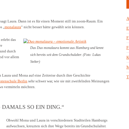
A
 sagt Laura. Dann ist es für einen Moment still im zoom-Raum. Ein
s „
monalaura
“ nicht besser hätte gewählt sein können.
E
F
erlebt das
re
F
Das Duo monalaura kommt aus Hamburg und kennt
 und durch
sich bereits seit dem Grundschulalter. (Foto: Lukas
nd vor allem
K
Stelter)
M
 Laura und Mona auf eine Zeitreise durch ihre Geschichte
T
istenschule Berlin
sehr schwer war, wie sie mit zweifelnden Meinungen
ws vermitteln möchten.
DAMALS SO EIN DING.“
Obwohl Mona und Laura in verschiedenen Stadtteilen Hamburgs
aufwuchsen, kreuzten sich ihre Wege bereits im Grundschulalter.