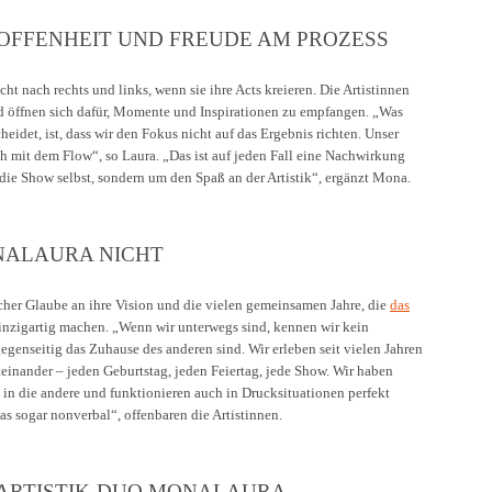
OFFENHEIT UND FREUDE AM PROZESS
cht nach rechts und links, wenn sie ihre Acts kreieren. Die Artistinnen
nd öffnen sich dafür, Momente und Inspirationen zu empfangen. „Was
idet, ist, dass wir den Fokus nicht auf das Ergebnis richten. Unser
ch mit dem Flow“, so Laura. „Das ist auf jeden Fall eine Nachwirkung
die Show selbst, sondern um den Spaß an der Artistik“, ergänzt Mona.
NALAURA NICHT
icher Glaube an ihre Vision und die vielen gemeinsamen Jahre, die
das
inzigartig machen. „Wenn wir unterwegs sind, kennen wir kein
egenseitig das Zuhause des anderen sind. Wir erleben seit vielen Jahren
einander – jeden Geburtstag, jeden Feiertag, jede Show. Wir haben
in die andere und funktionieren auch in Drucksituationen perfekt
as sogar nonverbal“, offenbaren die Artistinnen.
 ARTISTIK-DUO MONALAURA