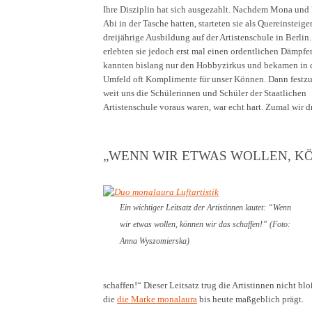
Ihre Disziplin hat sich ausgezahlt. Nachdem Mona und 
Abi in der Tasche hatten, starteten sie als Quereinsteige
dreijährige Ausbildung auf der Artistenschule in Berlin.
erlebten sie jedoch erst mal einen ordentlichen Dämpfer
kannten bislang nur den Hobbyzirkus und bekamen in 
Umfeld oft Komplimente für unser Können. Dann festzus
weit uns die Schülerinnen und Schüler der Staatlichen
Artistenschule voraus waren, war echt hart. Zumal wir dr
„WENN WIR ETWAS WOLLEN, KÖ
Ein wichtiger Leitsatz der Artistinnen lautet: “Wenn
wir etwas wollen, können wir das schaffen!” (Foto:
Anna Wyszomierska)
schaffen!“ Dieser Leitsatz trug die Artistinnen nicht b
die
die Marke monalaura
bis heute maßgeblich prägt.