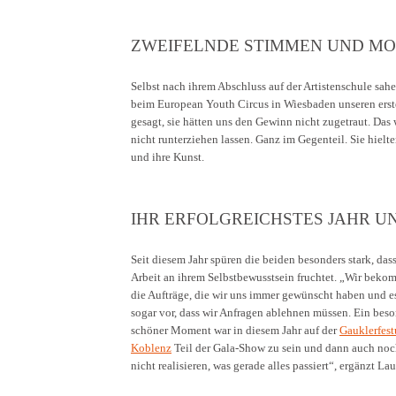
ZWEIFELNDE STIMMEN UND M
Selbst nach ihrem Abschluss auf der Artistenschule sah
beim European Youth Circus in Wiesbaden unseren ers
gesagt, sie hätten uns den Gewinn nicht zugetraut. Das
nicht runterziehen lassen. Ganz im Gegenteil. Sie hielte
und ihre Kunst.
IHR ERFOLGREICHSTES JAHR U
Seit diesem Jahr spüren die beiden besonders stark, das
Arbeit an ihrem Selbstbewusstsein fruchtet. „Wir bek
die Aufträge, die wir uns immer gewünscht haben und 
sogar vor, dass wir Anfragen ablehnen müssen. Ein bes
schöner Moment war in diesem Jahr auf der
Gauklerfest
Koblenz
Teil der Gala-Show zu sein und dann auch no
nicht realisieren, was gerade alles passiert“, ergänzt Lau