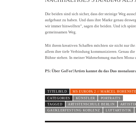
Die beiden sind sich sicher, dass der steinige Weg auss
aufgebaut zu haben. Und dass ihre Marke genau deswege
wir immer hinwollten“, sagen die beiden. Und ich spüre
gemeinsamen Weg.
Mit ihrem kreativen Schaffen möchten sie nicht nur ihr
allem ihre tiefe Verbindung kommunizieren. Genau die l
Bühne stehen. In meiner Wahrnehmung machen Mona un
PS: Über GoFor!Artists kannst du das Duo monalaur
TITELBILD
MS EUROPA 2 // MARCEL HOHENST
CATEGORIES
KÜNSTLER
PORTRAITS
TAGGED
ARTISTENSCHULE BERLIN
ARTISTI
GAUKLERFESTUNG KOBLENZ
LUFTARTISTIK