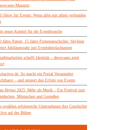
howcases-Magazin
I-Show für Events: Wenn alles mit allem verbunden
t
in neues Kapitel für die Eventbranche
0 Jahre Patent, 15 Jahre Firmengeschichte: Skyliner
eiert Jubiläumsjahr mit Eventüberdachungen
tadtmarketing schafft Identität – showcases zeigt
ie!
oitactive.de: So macht ein Portal Veranstalter
ichtbarer – und steigert den Erfolg von Events
an Hejmo 2025: Mehr als Musik – Ein Festival zum
ntdecken, Mitmachen und Genießen
o erzählen erfolgreiche Unternehmen ihre Geschichte
 live auf der Bühne