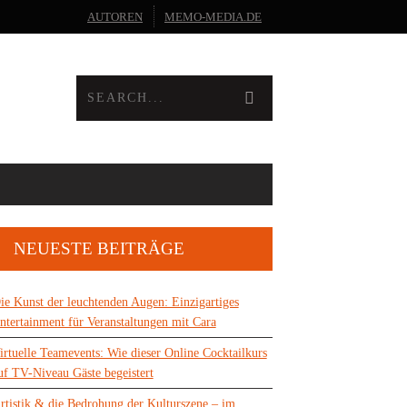
AUTOREN
MEMO-MEDIA.DE
NEUESTE BEITRÄGE
ie Kunst der leuchtenden Augen: Einzigartiges
ntertainment für Veranstaltungen mit Cara
irtuelle Teamevents: Wie dieser Online Cocktailkurs
uf TV-Niveau Gäste begeistert
rtistik & die Bedrohung der Kulturszene – im