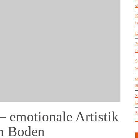
s
K
is
E
2
f
S
w
d
s
S
E
 emotionale Artistik
S
–
am Boden