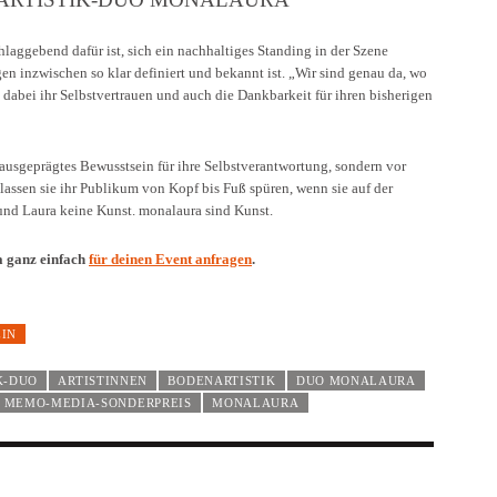
chlaggebend dafür ist, sich ein nachhaltiges Standing in der Szene
n inzwischen so klar definiert und bekannt ist. „Wir sind genau da, wo
 dabei ihr Selbstvertrauen und auch die Dankbarkeit für ihren bisherigen
 ausgeprägtes Bewusstsein für ihre Selbstverantwortung, sondern vor
assen sie ihr Publikum von Kopf bis Fuß spüren, wenn sie auf der
d Laura keine Kunst. monalaura sind Kunst.
a ganz einfach
für deinen Event anfragen
.
EIN
K-DUO
ARTISTINNEN
BODENARTISTIK
DUO MONALAURA
MEMO-MEDIA-SONDERPREIS
MONALAURA