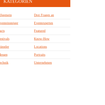
KATEGORIEN
llgemein
Drei Fragen an
venteinsteiger
Eventexperten
acts
Featured
estivals
Know-How
ünstler
Locations
essen
Portraits
echnik
Unternehmen