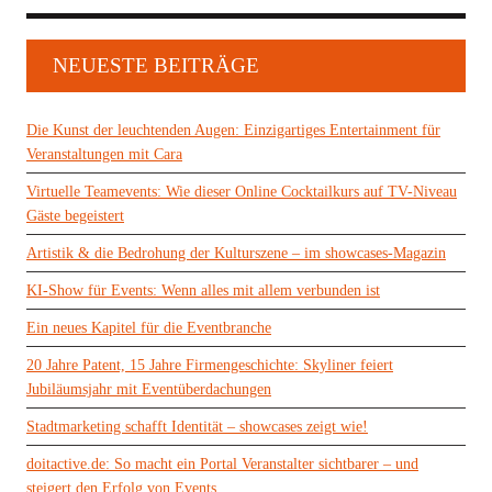
NEUESTE BEITRÄGE
Die Kunst der leuchtenden Augen: Einzigartiges Entertainment für
Veranstaltungen mit Cara
Virtuelle Teamevents: Wie dieser Online Cocktailkurs auf TV-Niveau
Gäste begeistert
Artistik & die Bedrohung der Kulturszene – im showcases-Magazin
KI-Show für Events: Wenn alles mit allem verbunden ist
Ein neues Kapitel für die Eventbranche
20 Jahre Patent, 15 Jahre Firmengeschichte: Skyliner feiert
Jubiläumsjahr mit Eventüberdachungen
Stadtmarketing schafft Identität – showcases zeigt wie!
doitactive.de: So macht ein Portal Veranstalter sichtbarer – und
steigert den Erfolg von Events