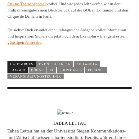
Online-Themenspecial
vorbei. Und wie jedes Jahr werfen wir in der
Frühjahrsausgabe einen Blick zurück auf die BOE in Dortmund und den
Cirque de Demain in Paris.
Du siehst: Dich erwartet eine umfangreiche Ausgabe voller Information
und Inspiration. Sichere dir jetzt noch dein Exemplar – hier geht es zum
günstigen Jahresabo
.
CATEGORIES
EVENTEXPERTEN
KNOW-HOW
TAGGED
BÜHNE
KI
SHOWCASES
TECHNIK
VERANSTALTUNGSTECHNIK
A
TABEA LETTAU
U
Tabea Lettau hat an der Universität Siegen Kommunikations-
T
und Wirtschaftswissenschaften studiert. Bereits während ihres