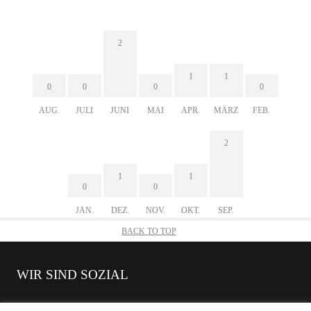
2
1
1
0
0
0
0
AUG.
JULI
JUNI
MAI
APR.
MÄRZ
FEB.
2
1
1
0
0
JAN.
DEZ.
NOV.
OKT.
SEP.
BACK TO TOP
WIR SIND SOZIAL