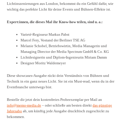
Lichtinszenierungen aus London, bekommst du ein Gefühl dafür, wie
wichtig das perfekte Licht für deine Events und Bühnen-Effekte ist.
Expert:innen, die dieses Mal ihr Know-how teilen, sind u. a.:
Varieté-Regisseur Markus Pabst
Marcel Fery, Vostand der Berliner TSE AG
Melanie Schobel, Betriebswirtin, Media Managerin und
Managing Director der Media Spectrum GmbH & Co. KG
Lichtdesignerin und Diplom-Ingenieurin Miriam Damm
Designer Moritz Waldemeyer
Diese showcases-Ausgabe rückt dein Verständnis von Bühnen und
Technik in ein ganz neues Licht. Sie ist ein Must-read, wenn du in der
Eventbranche unterwegs bist.
Bestelle dir jetzt dein kostenfreies Probeexemplar per Mail an
info@memo-media.de
– oder schließe am besten direkt
das günstige
Jahresabo
ab, um künftig jede Ausgabe druckfrisch zugeschickt zu
bekommen.