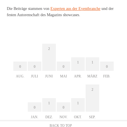
Die Beiträge stammen von
Experten aus der Eventbranche
und der
festen Autorenschaft des Magazins showcases.
2
1
1
0
0
0
0
AUG.
JULI
JUNI
MAI
APR.
MÄRZ
FEB.
2
1
1
0
0
JAN.
DEZ.
NOV.
OKT.
SEP.
BACK TO TOP