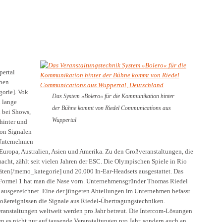
ertal
chen
orie]. Vok
Das System »Bolero« für die Kommunikation hinter
n lange
der Bühne kommt von Riedel Communications aus
n bei Shows,
Wuppertal
hinter und
von Signalen
s Unternehmen
 Europa, Australien, Asien und Amerika. Zu den Großveranstaltungen, die
ht, zählt seit vielen Jahren der ESC. Die Olympischen Spiele in Rio
ten[/memo_kategorie] und 20.000 In-Ear-Headsets ausgestattet. Das
Formel 1 hat man die Nase vorn. Unternehmensgründer Thomas Riedel
s ausgezeichnet. Eine der jüngeren Abteilungen im Unternehmen befasst
oßereignissen die Signale aus Riedel-Übertragungstechniken.
anstaltungen weltweit werden pro Jahr betreut. Die Intercom-Lösungen
 es nicht nur auf tausende Veranstaltungen pro Jahr, sondern auch an