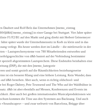
rgen Daubert und Rolf Belz das Unternehmen [memo_eintrag
d&b[/memo_eintrag] in einer Garage bei Stuttgart. Vier Jahre später
tlinie F1/F2/B1 auf den Markt und ging direkt mit Herbert Grönemeyer
r Jahre später wurde der Unternehmenssitz in Korb zu klein und in das
ang verlegt. Bis heute werden dort im Ländle – die mittlerweile in der
tzten – Lautsprechersysteme von 780 Mitarbeitenden entworfen und
enerfolgsgeschichte von d&b basiert auf der Verbindung bestimmter
t speziell abgestimmten Lautsprechern. Diese Endstufen beinhalten eine
beitung (DSP), die mit den [memo_kategorie
en und somit gezielt auf die Räumlichkeiten beziehungsweise
nn ist ein besserer Klang und eine höhere Leistung. Kein Wunder, dass
 auf d&b bestehen. Aber auch, wenn es richtig oldschool- und
wie bei Roger Daltrey, Pete Townsend und The Who auf der Waldbühne in
satz. d&b ist aber ebenfalls auf Messen, Konferenzen und Events im
dlichkeit. Aber auch bei großen internationalen Musicalproduktionen wie
 Bochum kommen die Töne aus den Systemen aus Backnang. Und auch
en »Soundscapes« – und zwar weltweit von Barcelona, Brügge über