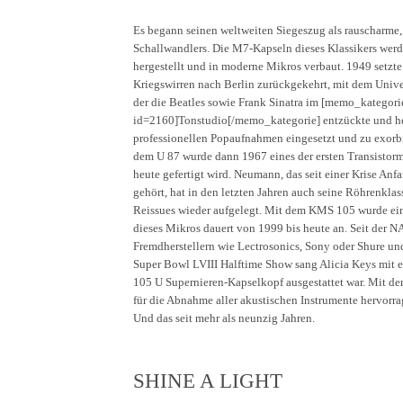
Es begann seinen weltweiten Siegeszug als rauscharme, 
Schallwandlers. Die M7-Kapseln dieses Klassikers werd
hergestellt und in moderne Mikros verbaut. 1949 setz
Kriegswirren nach Berlin zurückgekehrt, mit dem Univ
der die Beatles sowie Frank Sinatra im [memo_kategori
id=2160]Tonstudio[/memo_kategorie] entzückte und he
professionellen Popaufnahmen eingesetzt und zu exorbi
dem U 87 wurde dann 1967 eines der ersten Transistormi
heute gefertigt wird. Neumann, das seit einer Krise An
gehört, hat in den letzten Jahren auch seine Röhrenk
Reissues wieder aufgelegt. Mit dem KMS 105 wurde ein a
dieses Mikros dauert von 1999 bis heute an. Seit der 
Fremdherstellern wie Lectrosonics, Sony oder Shure un
Super Bowl LVIII Halftime Show sang Alicia Keys mit
105 U Supernieren-Kapselkopf ausgestattet war. Mit d
für die Abnahme aller akustischen Instrumente hervorr
Und das seit mehr als neunzig Jahren.
SHINE A LIGHT