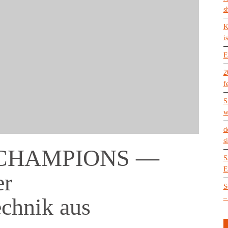
s
K
is
E
2
f
S
w
d
s
 CHAMPIONS —
S
E
er
S
–
echnik aus