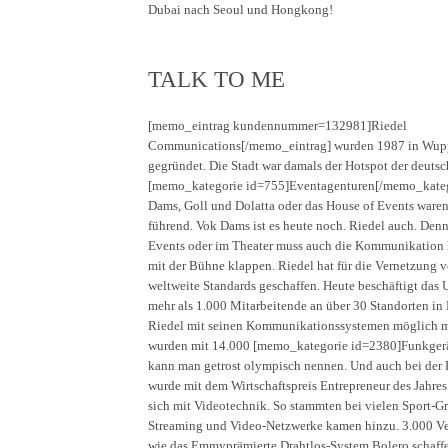
Dubai nach Seoul und Hongkong!
TALK TO ME
[memo_eintrag kundennummer=132981]Riedel
Communications[/memo_eintrag] wurden 1987 in Wupp
gegründet. Die Stadt war damals der Hotspot der deuts
[memo_kategorie id=755]Eventagenturen[/memo_kateg
Dams, Goll und Dolatta oder das House of Events ware
führend. Vok Dams ist es heute noch. Riedel auch. Den
Events oder im Theater muss auch die Kommunikation 
mit der Bühne klappen. Riedel hat für die Vernetzung 
weltweite Standards geschaffen. Heute beschäftigt da
mehr als 1.000 Mitarbeitende an über 30 Standorten in
Riedel mit seinen Kommunikationssystemen möglich mac
wurden mit 14.000 [memo_kategorie id=2380]Funkgerä
kann man getrost olympisch nennen. Und auch bei der 
wurde mit dem Wirtschaftspreis Entrepreneur des Jahre
sich mit Videotechnik. So stammten bei vielen Sport-Gr
Streaming und Video-Netzwerke kamen hinzu. 3.000 Ver
wie das Emmyprämierte Drahtlos-System Bolero schaffen