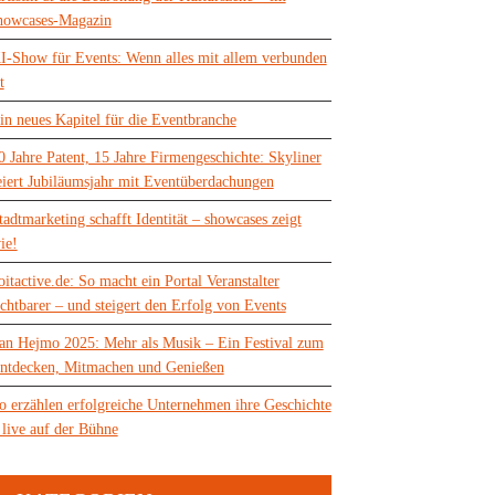
howcases-Magazin
I-Show für Events: Wenn alles mit allem verbunden
t
in neues Kapitel für die Eventbranche
0 Jahre Patent, 15 Jahre Firmengeschichte: Skyliner
eiert Jubiläumsjahr mit Eventüberdachungen
tadtmarketing schafft Identität – showcases zeigt
ie!
oitactive.de: So macht ein Portal Veranstalter
ichtbarer – und steigert den Erfolg von Events
an Hejmo 2025: Mehr als Musik – Ein Festival zum
ntdecken, Mitmachen und Genießen
o erzählen erfolgreiche Unternehmen ihre Geschichte
 live auf der Bühne