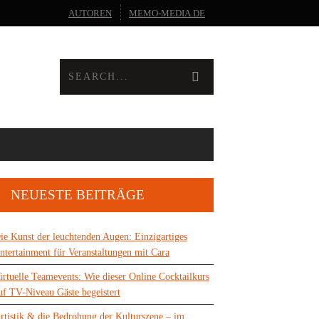
AUTOREN
MEMO-MEDIA.DE
NEUESTE BEITRÄGE
ie Kunst der leuchtenden Augen: Einzigartiges
ntertainment für Veranstaltungen mit Cara
irtuelle Teamevents: Wie dieser Online Cocktailkurs
uf TV-Niveau Gäste begeistert
rtistik & die Bedrohung der Kulturszene – im