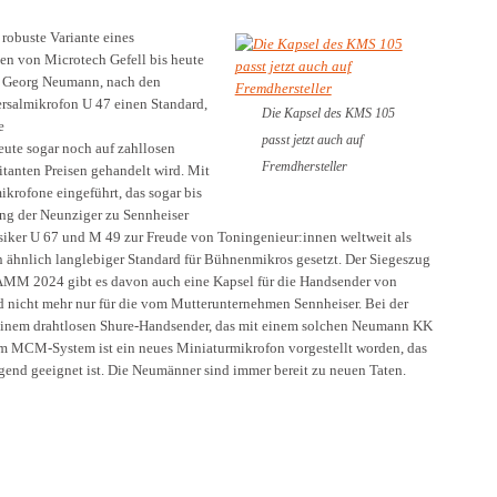
robuste Variante eines
en von Microtech Gefell bis heute
te Georg Neumann, nach den
ersalmikrofon U 47 einen Standard,
Die Kapsel des KMS 105
e
passt jetzt auch auf
ute sogar noch auf zahllosen
Fremdhersteller
tanten Preisen gehandelt wird. Mit
krofone eingeführt, das sogar bis
fang der Neunziger zu Sennheiser
lassiker U 67 und M 49 zur Freude von Toningenieur:innen weltweit als
̈hnlich langlebiger Standard für Bühnenmikros gesetzt. Der Siegeszug
NAMM 2024 gibt es davon auch eine Kapsel für die Handsender von
d nicht mehr nur für die vom Mutterunternehmen Sennheiser. Bei der
 einem drahtlosen Shure-Handsender, das mit einem solchen Neumann KK
em MCM-System ist ein neues Miniaturmikrofon vorgestellt worden, das
agend geeignet ist. Die Neumänner sind immer bereit zu neuen Taten.