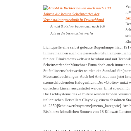
Ver
id=
Arr
Bet
Arnold & Richter bauen auch nach 100
Sch
Jahren die besten Scheinwerfer
sch
Kin
Lichtquelle eine selbst gebaute Bogenlampe hizu. 1917
Filmaufnahmen auch die passenden Glühlampen-Lichtque
für ihre Filmkameras weltweit berühmt und mit Techni
Scheinwerfer der Münchner Firma doch auch immer eine 
Stufenlinsenscheinwerfer wurden ein Standard für [m
Messeausleuchtungen. Auch bei Arri baut man jetzt int
stromschluckenden Halogenlicht. Der »Orbiter« nutzt wi
optischen Linsen ausgestattet werden. Er ist sowohl für
Die Lichtsysteme des »Orbiter« werden für den Veranst
italienischen Herstellers Claypaky, einem absoluten S
id=2350]Scheinwerfersysteme[/memo_kategorie]. Arri ba
Bis hin zu künstlichen Sonnen von 18 Kilowatt Leistun