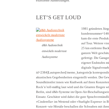
exzellente Ausstellungen.
LET’S GET LOUD
1981 gründeten Jü
kundennummer=146604]
kam die erste Produk
auf Tour. Weitere vie
d&b Audiotechnik
25 km entfernte Backn
entwickeln modernste
ganzen Welt geschä
Audiosysteme
gefertigt. Die Garag
eigener Endstufen mi
digitale Signalverar
id=2384]Lautsprecher[/memo_kategorie]n korrespondier
akustischen Gegebenheiten eingestellt werden. Der Gewi
Soundkünstler:innen wie Kraftwerk auf ihren Konzerten
Rock’n’roll-mäßig laut wird und die Gitarren fliegen 
Berlin, sind d&b-Systeme im Open-Air-Beschallungsein
Einsatz. Geschätzt wird dabei die gute Sprachverstän
»Cinderella« im Westend oder »Starlight Express« in
Konzert- wie Hörsäle beschallen die Schwaben mit ihr