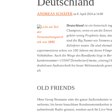
Deutschland
ANDREAS SCHÄFER
on 8. April 2024 at 14:00
Deutschland
ist ein historisch i
Champion, wenn es um die Entwic
gehört wenig Prophetie dazu, das
sind die Big Names wie Siemens u
Zulieferer setzen. Da sind ehema
experimentierte schon vor 100 Jahren mit deren Filmpr
Volksbühne. Auch die Wiege des Rundfunks liegt in Be
kundennummer=135047]Sennheiser[/memo_eintrag] haben
drahtlosen Audiotechnik bis heute Weltstandards gesetz
alt.
OLD FRIENDS
Ohne Georg Neumann wäre die ganze Audioindustrie w
welterste, bis heute brauchbare Kondensatormikrofon in 
aufstrebende Radio genutzt, sondern auch für Live-Vera