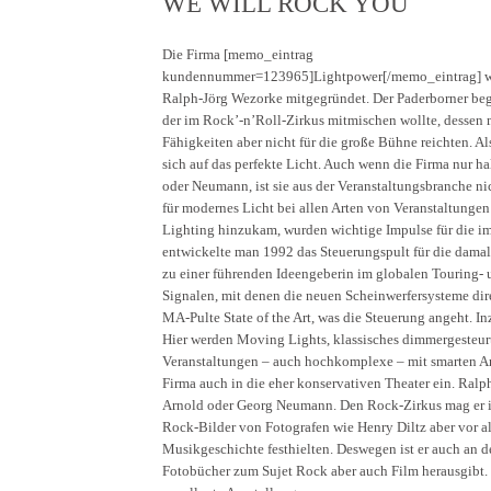
WE WILL ROCK YOU
Die Firma [memo_eintrag
kundennummer=123965]Lightpower[/memo_eintrag] w
Ralph-Jörg Wezorke mitgegründet. Der Paderborner be
der im Rock’-n’Roll-Zirkus mitmischen wollte, dessen 
Fähigkeiten aber nicht für die große Bühne reichten. Al
sich auf das perfekte Licht. Auch wenn die Firma nur halb
oder Neumann, ist sie aus der Veranstaltungsbranche n
für modernes Licht bei allen Arten von Veranstaltungen
Lighting hinzukam, wurden wichtige Impulse für die
entwickelte man 1992 das Steuerungspult für die dam
zu einer führenden Ideengeberin im globalen Touring-
Signalen, mit denen die neuen Scheinwerfersysteme dir
MA-Pulte State of the Art, was die Steuerung angeht. I
Hier werden Moving Lights, klassisches dimmergesteurt
Veranstaltungen – auch hochkomplexe – mit smarten Arb
Firma auch in die eher konservativen Theater ein. Ralp
Arnold oder Georg Neumann. Den Rock-Zirkus mag er imm
Rock-Bilder von Fotografen wie Henry Diltz aber vor al
Musikgeschichte festhielten. Deswegen ist er auch an d
Fotobücher zum Sujet Rock aber auch Film herausgibt. E