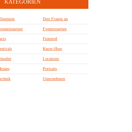
KATEGORIEN
llgemein
Drei Fragen an
venteinsteiger
Eventexperten
acts
Featured
estivals
Know-How
ünstler
Locations
essen
Portraits
echnik
Unternehmen