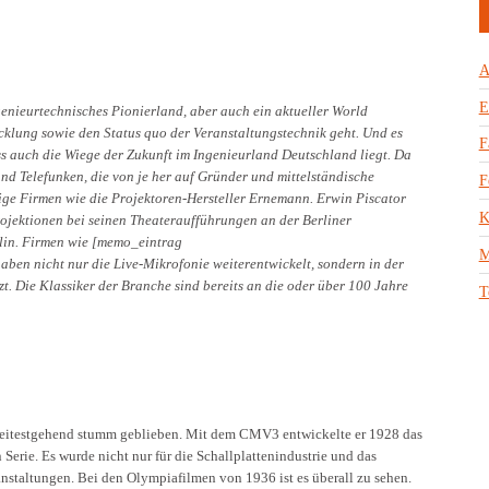
A
E
ngenieurtechnisches Pionierland, aber auch ein aktueller World
klung sowie den Status quo der Veranstaltungstechnik geht. Und es
F
s auch die Wiege der Zukunft im Ingenieurland Deutschland liegt. Da
nd Telefunken, die von je her auf Gründer und mittelständische
F
lige Firmen wie die Projektoren-Hersteller Ernemann. Erwin Piscator
K
ojektionen bei seinen Theateraufführungen an der Berliner
rlin. Firmen wie [memo_eintrag
M
 nicht nur die Live-Mikrofonie weiterentwickelt, sondern in der
t. Die Klassiker der Branche sind bereits an die oder über 100 Jahre
T
eitestgehend stumm geblieben. Mit dem CMV3 entwickelte er 1928 das
Serie. Es wurde nicht nur für die Schallplattenindustrie und das
nstaltungen. Bei den Olympiafilmen von 1936 ist es überall zu sehen.