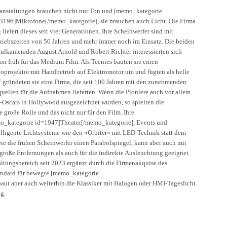
anstaltungen brauchen nicht nur Ton und [memo_kategorie
3196]Mikrofone[/memo_kategorie], sie brauchen auch Licht. Die Firma
i
liefert dieses seit vier Generationen. Ihre Scheinwerfer sind mit
riebszeiten von 50 Jahren und mehr immer noch im Einsatz. Die beiden
ulkameraden August Arnold und Robert Richter interessierten sich
on früh für das Medium Film. Als Teenies bauten sie einen
oprojektor mit Handbetrieb auf Elektromotor um und fügten als helle
 gründeten sie eine Firma, die seit 100 Jahren mit den zunehmenden
llen für die Aufnahmen lieferten. Wenn die Pioniere auch vor allem
k-Oscars in Hollywood ausgezeichnet wurden, so spielten die
große Rolle und das nicht nur für den Film. Ihre
emo_kategorie id=1947]Theater[/memo_kategorie], Events und
elligente Lichtsysteme wie den »Orbiter« mit LED-Technik statt dem
e die frühen Scheinwerfer einen Parabolspiegel, kann aber auch mit
 große Entfernungen als auch für die indirekte Ausleuchtung geeignet.
altungsbereich seit 2023 ergänzt durch die Firmenakquise des
tandard für bewegte [memo_kategorie
ut aber auch weiterhin die Klassiker mit Halogen oder HMI-Tageslicht.
g.