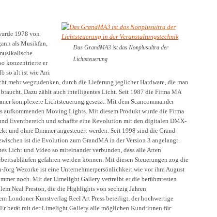
urde 1978 von
gann als Musikfan,
Das GrandMA3 ist das Nonplusultra der
musikalische
Lichtsteuerung
so konzentrierte er
 so alt ist wie Arri
icht mehr wegzudenken, durch die Lieferung jeglicher Hardware, die man
 braucht. Dazu zählt auch intelligentes Licht. Seit 1987 die Firma MA
 immer komplexere Lichtsteuerung gesetzt. Mit dem Scancommander
als aufkommenden Moving Lights. Mit diesem Produkt wurde die Firma
 und Eventbereich und schaffte eine Revolution mit den digitalen DMX-
ekt und ohne Dimmer angesteuert werden. Seit 1998 sind die Grand-
nzwischen ist die Evolution zum GrandMA in der Version 3 angelangt.
es Licht und Video so miteinander verbunden, dass alle Arten
eitsabläufen gefahren werden können. Mit diesen Steuerungen zog die
h-Jörg Wezorke ist eine Unternehmerpersönlichkeit wie vor ihm August
er noch. Mit der Limelight Gallery vertreibt er die berühmtesten
lem Neal Preston, die die Highlights von sechzig Jahren
em Londoner Kunstverlag Reel Art Press beteiligt, der hochwertige
r berät mit der Limelight Gallery alle möglichen Kund:innen für