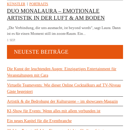
KÜNSTLER
PORTRAITS
DUO MONALAURA – EMOTIONALE
ARTISTIK IN DER LUFT & AM BODEN
„Die Verbindung, die uns ausmacht, ist beyond words“, sagt Laura. Dann
ist es für einen Moment still im zoom-Raum. Ein...
1 SEP.
NEUESTE BEITRÄGE
Die Kunst der leuchtenden Augen: Einzigartiges Entertainment für
Veranstaltungen mit Cara
Virtuelle Teamevents: Wie dieser Online Cocktailkurs auf TV-Niveau
Gäste begeistert
Artistik & die Bedrohung der Kulturszene – im showcases-Magazin
KI-Show für Events: Wenn alles mit allem verbunden ist
Ein neues Kapitel für die Eventbranche