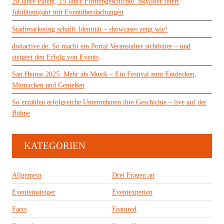
20 Jahre Patent, 15 Jahre Firmengeschichte: Skyliner feiert
Jubiläumsjahr mit Eventüberdachungen
Stadtmarketing schafft Identität – showcases zeigt wie!
doitactive.de: So macht ein Portal Veranstalter sichtbarer – und
steigert den Erfolg von Events
San Hejmo 2025: Mehr als Musik – Ein Festival zum Entdecken,
Mitmachen und Genießen
So erzählen erfolgreiche Unternehmen ihre Geschichte – live auf der
Bühne
KATEGORIEN
Allgemein
Drei Fragen an
Eventeinsteiger
Eventexperten
Facts
Featured