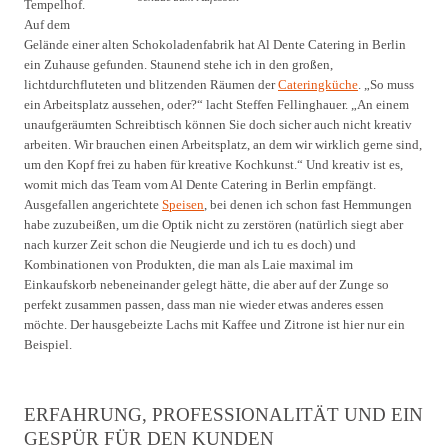
Tempelhof.
Auf dem
Gelände einer alten Schokoladenfabrik hat Al Dente Catering in Berlin
ein Zuhause gefunden. Staunend stehe ich in den großen,
lichtdurchfluteten und blitzenden Räumen der
Cateringküche
. „So muss
ein Arbeitsplatz aussehen, oder?“ lacht Steffen Fellinghauer. „An einem
unaufgeräumten Schreibtisch können Sie doch sicher auch nicht kreativ
arbeiten. Wir brauchen einen Arbeitsplatz, an dem wir wirklich gerne sind,
um den Kopf frei zu haben für kreative Kochkunst.“ Und kreativ ist es,
womit mich das Team vom Al Dente Catering in Berlin empfängt.
Ausgefallen angerichtete
Speisen
, bei denen ich schon fast Hemmungen
habe zuzubeißen, um die Optik nicht zu zerstören (natürlich siegt aber
nach kurzer Zeit schon die Neugierde und ich tu es doch) und
Kombinationen von Produkten, die man als Laie maximal im
Einkaufskorb nebeneinander gelegt hätte, die aber auf der Zunge so
perfekt zusammen passen, dass man nie wieder etwas anderes essen
möchte. Der hausgebeizte Lachs mit Kaffee und Zitrone ist hier nur ein
Beispiel.
ERFAHRUNG, PROFESSIONALITÄT UND EIN
GESPÜR FÜR DEN KUNDEN