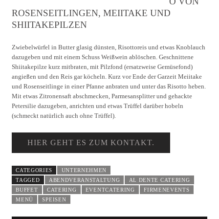
O VON
ROSENSEITLINGEN, MEIITAKE UND
SHIITAKEPILZEN
Zwiebelwürfel in Butter glasig dünsten, Risottoreis und etwas Knoblauch
dazugeben und mit einem Schuss Weißwein ablöschen. Geschnittene
Shiitakepilze kurz mitbraten, mit Pilzfond (ersatzweise Gemüsefond)
angießen und den Reis gar köcheln. Kurz vor Ende der Garzeit Meiitake
und Rosenseitlinge in einer Pfanne anbraten und unter das Risotto heben.
Mit etwas Zitronensaft abschmecken, Parmesansplitter und gehackte
Petersilie dazugeben, anrichten und etwas Trüffel darüber hobeln
(schmeckt natürlich auch ohne Trüffel).
HIER GEHT ES ZUM KONTAKT.
CATEGORIES
UNTERNEHMEN
TAGGED
ABENDVERANSTALTUNG
AL DENTE CATERING
BUFFET
CATERING
EVENTCATERING
FIRMENEVENTS
MENÜ
SPEISEN