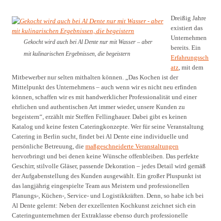
Dreißig Jahre
existiert das
Unternehmen
Gekocht wird auch bei Al Dente nur mit Wasser – aber
bereits. Ein
mit kulinarischen Ergebnissen, die begeistern
Erfahrungssch
atz
, mit dem
Mitbewerber nur selten mithalten können. „Das Kochen ist der
Mittelpunkt des Unternehmens – auch wenn wir es nicht neu erfinden
können, schaffen wir es mit handwerklicher Professionalität und einer
ehrlichen und authentischen Art immer wieder, unsere Kunden zu
begeistern“, erzählt mir Steffen Fellinghauer. Dabei gibt es keinen
Katalog und keine festen Cateringkonzepte. Wer für seine Veranstaltung
Catering in Berlin sucht, findet bei Al Dente eine individuelle und
persönliche Betreuung, die
maßgeschneiderte Veranstaltungen
hervorbringt und bei denen keine Wünsche offenbleiben. Das perfekte
Geschirr, stilvolle Gläser, passende Dekoration – jedes Detail wird gemäß
der Aufgabenstellung des Kunden ausgewählt. Ein großer Pluspunkt ist
das langjährig eingespielte Team aus Meistern und professionellen
Planungs-, Küchen-, Service- und Logistikkräften. Denn, so habe ich bei
Al Dente gelernt: Neben der exzellenten Kochkunst zeichnet sich ein
Cateringunternehmen der Extraklasse ebenso durch professionelle