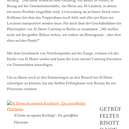
wichtig.“ Und diese Wünsche sind vielfältig: ein Büfett in violett, in
Bezug auf die Unternehmensfarbe; ein Menü aus 36 Ländern, in denen
ein neues Produkt eingeführt wird; Livecooking im sechsten Stock eines
Rohbaus, bei dem das Treppenhaus noch fehlt und alles per Kran zur
Location transportiert werden muss. Für mich fasst der Geschäftsführer die
Philosophie von Al Dente Catering in Berlin so zusammen: „Wir wollen
nicht auf der großen Bühne stehen, wir wirken im Hintergrund – aber dort
eben auf den Punkt!“
Mit dem Geschmack von Veilchenparfait auf der Zunge, verlasse ich die
Küche von Al Dente wieder und kann der Liste meiner Catering-Favoriten
ein Unternehmen hinzufügen.
Um zu Hause noch in den Erinnerungen an den Besuch bei Al Dente
schwelgen zu können, hat mir Steffen Fellinghauer sein Rezept für ein
Pilzrisotto verraten:
GETRÜF
FELTES
Al Dente im eigenen Kochtopf – Ein getrüffeltes
RISOTT
Pilzrisotto