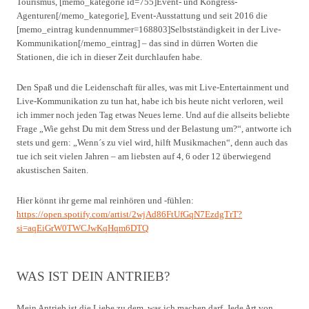
Tourismus, [memo_kategorie id=755]Event- und Kongress-
Agenturen[/memo_kategorie], Event-Ausstattung und seit 2016 die
[memo_eintrag kundennummer=168803]Selbstständigkeit in der Live-
Kommunikation[/memo_eintrag] – das sind in dürren Worten die
Stationen, die ich in dieser Zeit durchlaufen habe.
Den Spaß und die Leidenschaft für alles, was mit Live-Entertainment und
Live-Kommunikation zu tun hat, habe ich bis heute nicht verloren, weil
ich immer noch jeden Tag etwas Neues lerne. Und auf die allseits beliebte
Frage „Wie gehst Du mit dem Stress und der Belastung um?“, antworte ich
stets und gern: „Wenn´s zu viel wird, hilft Musikmachen“, denn auch das
tue ich seit vielen Jahren – am liebsten auf 4, 6 oder 12 überwiegend
akustischen Saiten.
Hier könnt ihr gerne mal reinhören und -fühlen:
https://open.spotify.com/artist/2wjAd86FtUfGqN7EzdgTrT?
si=aqEiGrW0TWCJwKqHqm6DTQ
WAS IST DEIN ANTRIEB?
Mein Antrieb ist die Liebe zu dem, was ich machen darf. Jede Art von