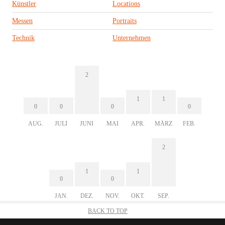
Künstler
Locations
Messen
Portraits
Technik
Unternehmen
2
1
1
0
0
0
0
AUG.
JULI
JUNI
MAI
APR.
MÄRZ
FEB.
2
1
1
0
0
JAN.
DEZ.
NOV.
OKT.
SEP.
BACK TO TOP