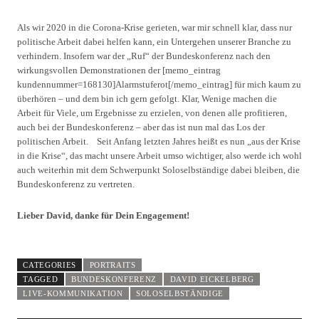
Als wir 2020 in die Corona-Krise gerieten, war mir schnell klar, dass nur
politische Arbeit dabei helfen kann, ein Untergehen unserer Branche zu
verhindern. Insofern war der „Ruf“ der Bundeskonferenz nach den
wirkungsvollen Demonstrationen der [memo_eintrag
kundennummer=168130]Alarmstuferot[/memo_eintrag] für mich kaum zu
überhören – und dem bin ich gern gefolgt. Klar, Wenige machen die
Arbeit für Viele, um Ergebnisse zu erzielen, von denen alle profitieren,
auch bei der Bundeskonferenz – aber das ist nun mal das Los der
politischen Arbeit. Seit Anfang letzten Jahres heißt es nun „aus der Krise
in die Krise“, das macht unsere Arbeit umso wichtiger, also werde ich wohl
auch weiterhin mit dem Schwerpunkt Soloselbständige dabei bleiben, die
Bundeskonferenz zu vertreten.
Lieber David, danke für Dein Engagement!
CATEGORIES
PORTRAITS
TAGGED
BUNDESKONFERENZ
DAVID EICKELBERG
LIVE-KOMMUNIKATION
SOLOSELBSTÄNDIGE