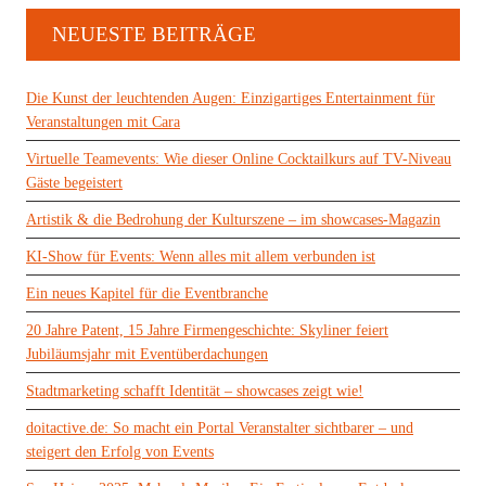
NEUESTE BEITRÄGE
Die Kunst der leuchtenden Augen: Einzigartiges Entertainment für
Veranstaltungen mit Cara
Virtuelle Teamevents: Wie dieser Online Cocktailkurs auf TV-Niveau
Gäste begeistert
Artistik & die Bedrohung der Kulturszene – im showcases-Magazin
KI-Show für Events: Wenn alles mit allem verbunden ist
Ein neues Kapitel für die Eventbranche
20 Jahre Patent, 15 Jahre Firmengeschichte: Skyliner feiert
Jubiläumsjahr mit Eventüberdachungen
Stadtmarketing schafft Identität – showcases zeigt wie!
doitactive.de: So macht ein Portal Veranstalter sichtbarer – und
steigert den Erfolg von Events