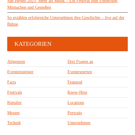
San Hejmo 2025: Mehr als Musik – Ein Festival zum Entdecken,
Mitmachen und Genießen
So erzählen erfolgreiche Unternehmen ihre Geschichte – live auf der
Bühne
KATEGORIEN
Allgemein
Drei Fragen an
Eventeinsteiger
Eventexperten
Facts
Featured
Festivals
Know-How
Künstler
Locations
Messen
Portraits
Technik
Unternehmen