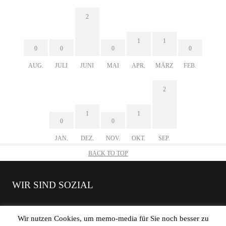
2
1
1
0
0
0
0
AUG.
JULI
JUNI
MAI
APR.
MÄRZ
FEB.
2
1
1
0
0
JAN.
DEZ.
NOV.
OKT.
SEP.
BACK TO TOP
WIR SIND SOZIAL
Wir nutzen Cookies, um memo-media für Sie noch besser zu