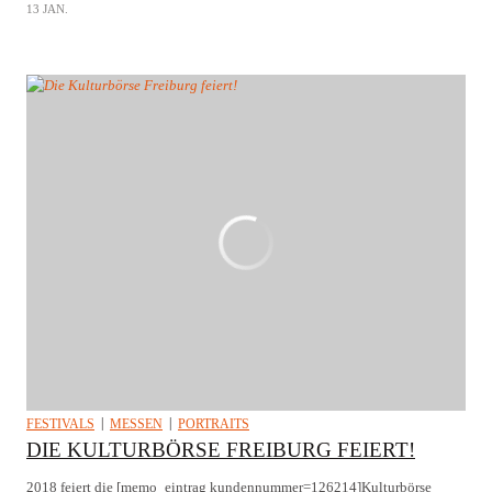
13 JAN.
FESTIVALS
MESSEN
PORTRAITS
DIE KULTURBÖRSE FREIBURG FEIERT!
2018 feiert die [memo_eintrag kundennummer=126214]Kulturbörse