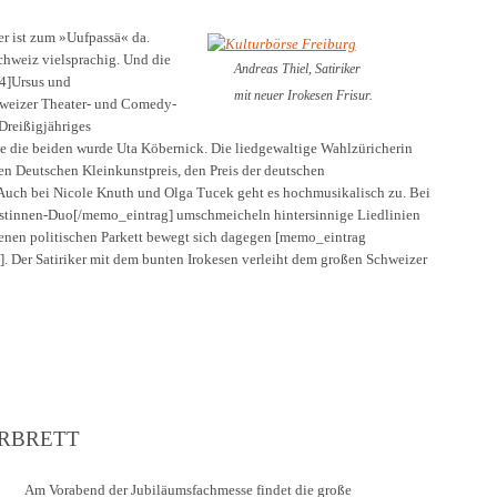
er ist zum »Uufpassä« da.
chweiz vielsprachig. Und die
Andreas Thiel, Satiriker
4]Ursus und
mit neuer Irokesen Frisur.
hweizer Theater- und Comedy-
Dreißigjähriges
e die beiden wurde Uta Köbernick. Die liedgewaltige Wahlzüricherin
en Deutschen Kleinkunstpreis, den Preis der deutschen
. Auch bei Nicole Knuth und Olga Tucek geht es hochmusikalisch zu. Bei
innen-Duo[/memo_eintrag] umschmeicheln hintersinnige Liedlinien
fenen politischen Parkett bewegt sich dagegen [memo_eintrag
er Satiriker mit dem bunten Irokesen verleiht dem großen Schweizer
RBRETT
Am Vorabend der Jubiläumsfachmesse findet die große