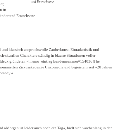
und Erwachsene.
er,
n in
 Kinder und Erwachsene.
ll und klassisch anspruchsvolle Zauberkunst, Einradartistik und
h-skurrilen Charaktere ständig in bizarre Situationen voller
Waldeck gründeten »[memo_eintrag kundennummer=154036]The
enommierten Zirkusakademie Circomedia und begeistern seit »20 Jahren
 Comedy.«
nd »Morgen ist leider auch noch ein Tag«, hielt sich wochenlang in den