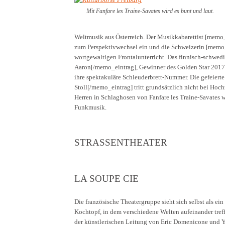
Mit Fanfare les Traine-Savates wird es bunt und laut.
Weltmusik aus Österreich. Der Musikkabarettist [me
zum Perspektivwechsel ein und die Schweizerin [memo
wortgewaltigen Frontalunterricht. Das finnisch-sch
Aaron[/memo_eintrag], Gewinner des Golden Star 2017 
ihre spektakuläre Schleuderbrett-Nummer. Die gefeie
Stoll[/memo_eintrag] tritt grundsätzlich nicht bei Hoc
Herren in Schlaghosen von Fanfare les Traine-Savates w
Funkmusik.
STRASSENTHEATER
LA SOUPE CIE
Die französische Theatergruppe sieht sich selbst als ei
Kochtopf, in dem verschiedene Welten aufeinander treff
der künstlerischen Leitung von Eric Domenicone und Y