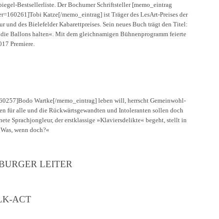
iegel-Bestsellerliste. Der Bochumer Schriftsteller [memo_eintrag
160261]Tobi Katze[/memo_eintrag] ist Träger des LesArt-Preises der
ur und des Bielefelder Kabarettpreises. Sein neues Buch trägt den Titel:
die Ballons halten«. Mit dem gleichnamigen Bühnenprogramm feierte
017 Premiere.
0257]Bodo Wartke[/memo_eintrag] leben will, herrscht Gemeinwohl-
 für alle und die Rückwärtsgewandten und Intoleranten sollen doch
te Sprachjongleur, der erstklassige »Klaviersdelikte« begeht, stellt in
 »Was, wenn doch?«
IBURGER LEITER
LK-ACT