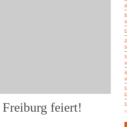
s
K
is
E
2
f
S
w
d
s
S
E
Freiburg feiert!
S
–