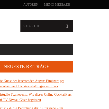
AUTOREN
MEMO-MEDIA.DE
NEUESTE BEITRÄGE
ie Kunst der leuchtenden Augen: Einzigartiges
ntertainment für Veranstaltungen mit Cara
irtuelle Teamevents: Wie dieser Online Cocktailkurs
uf TV-Niveau Gäste begeistert
rtistik & die Bedrohung der Kulturszene – im