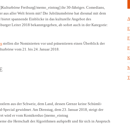
ulturbörse Freiburg[/memo_eintrag] ihr 30-Jähriges. Comedians,
r aus aller Welt feiern mit! Die Jubiläumsbörse hat diesmal mit dem
A
bietet spannende Einblicke in das kulturelle Angebot des
urger Leiter 2018 bekanntgegeben, ab sofort auch in der Kategorie:
E
F
es
stellen die Nominierten vor und präsentieren einen Überblick der
F
turbörse vom 21. bis 24. Januar 2018.
K
M
E
T
ünstlern aus der Schweiz, dem Land, dessen Grenze keine Schümli-
end-Special gewidmet. Am Dienstag, dem 23. Januar 2018, steigt der
iert wird er vom Komikerduo [memo_eintrag
 die Herrschaft der Algorithmen aufspießt und für sich in Anspruch