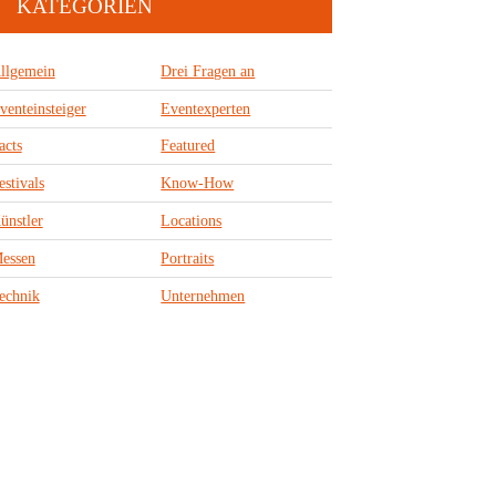
KATEGORIEN
llgemein
Drei Fragen an
venteinsteiger
Eventexperten
acts
Featured
estivals
Know-How
ünstler
Locations
essen
Portraits
echnik
Unternehmen