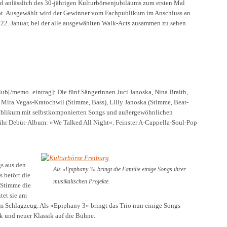
d anlässlich des 30-jährigen Kulturbörsenjubiläums zum ersten Mal
lobt. Ausgewählt wird der Gewinner vom Fachpublikum im Anschluss an
22. Januar, bei der alle ausgewählten Walk-Acts zusammen zu sehen
[/memo_eintrag]: Die fünf Sängerinnen Juci Janoska, Nina Braith,
Mira Vegas-Kratochwil (Stimme, Bass), Lilly Janoska (Stimme, Beat-
 Publikum mit selbstkomponierten Songs und außergewöhnlichen
 ihr Debüt-Album: »We Talked All Night«. Feinster A-Cappella-Soul-Pop
gs aus den
Als »Epiphany 3« bringt die Familie einige Songs ihrer
 betört die
musikalischen Projekte.
-Stimme die
tet sie am
m Schlagzeug. Als »Epiphany 3« bringt das Trio nun einige Songs
k und neuer Klassik auf die Bühne.