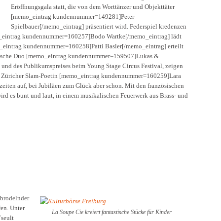
Eröffnungsgala statt, die von dem Worttänzer und Objekttäter
[memo_eintrag kundennummer=149281]Peter
Spielbauer[/memo_eintrag] präsentiert wird. Federspiel kredenzen
mo_eintrag kundennummer=160257]Bodo Wartke[/memo_eintrag] lädt
_eintrag kundennummer=160258]Patti Basler[/memo_eintrag] erteilt
wedische Duo [memo_eintrag kundennummer=159507]Lukas &
und des Publikumspreises beim Young Stage Circus Festival, zeigen
rte Züricher Slam-Poetin [memo_eintrag kundennummer=160259]Lara
hzeiten auf, bei Jubiläen zum Glück aber schon. Mit den französischen
ird es bunt und laut, in einem musikalischen Feuerwerk aus Brass- und
n brodelnder
en. Unter
La Soupe Cie kreiert fantastische Stücke für Kinder
seult