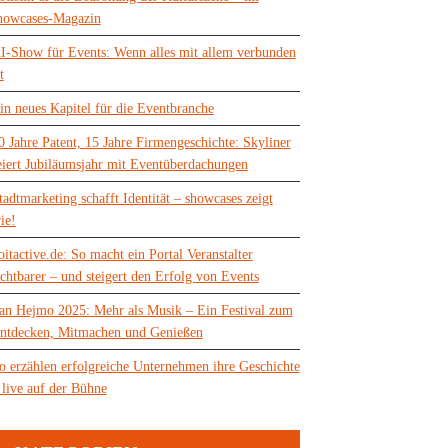
howcases-Magazin
I-Show für Events: Wenn alles mit allem verbunden
t
in neues Kapitel für die Eventbranche
0 Jahre Patent, 15 Jahre Firmengeschichte: Skyliner
eiert Jubiläumsjahr mit Eventüberdachungen
tadtmarketing schafft Identität – showcases zeigt
ie!
oitactive.de: So macht ein Portal Veranstalter
ichtbarer – und steigert den Erfolg von Events
an Hejmo 2025: Mehr als Musik – Ein Festival zum
ntdecken, Mitmachen und Genießen
o erzählen erfolgreiche Unternehmen ihre Geschichte
 live auf der Bühne