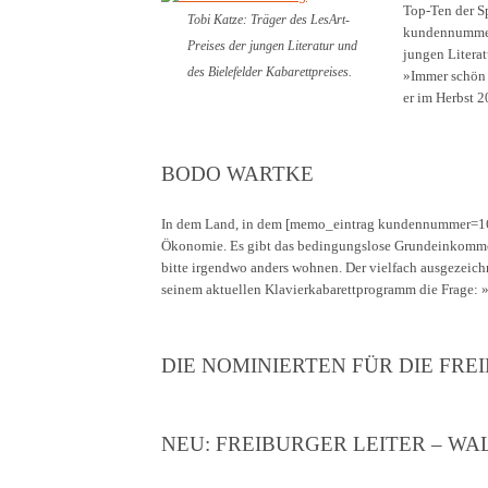
Top-Ten der Sp
Tobi Katze: Träger des LesArt-
kundennummer=
Preises der jungen Literatur und
jungen Literat
des Bielefelder Kabarettpreises.
»Immer schön 
er im Herbst 2
BODO WARTKE
In dem Land, in dem [memo_eintrag kundennummer=16
Ökonomie. Es gibt das bedingungslose Grundeinkommen
bitte irgendwo anders wohnen. Der vielfach ausgezeichne
seinem aktuellen Klavierkabarettprogramm die Frage:
DIE NOMINIERTEN FÜR DIE FRE
NEU: FREIBURGER LEITER – WA