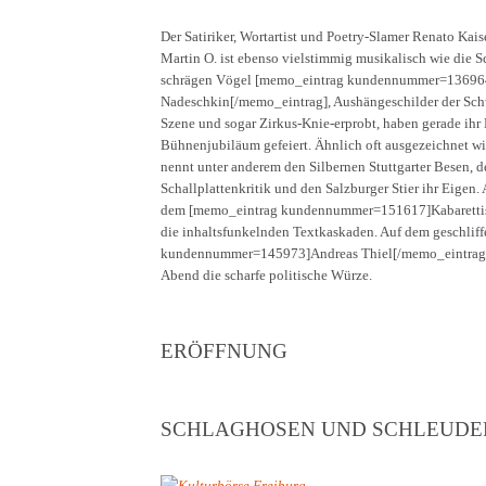
Der Satiriker, Wortartist und Poetry-Slamer Renato Kais
Martin O. ist ebenso vielstimmig musikalisch wie die S
schrägen Vögel [memo_eintrag kundennummer=13696
Nadeschkin[/memo_eintrag], Aushängeschilder der Sc
Szene und sogar Zirkus-Knie-erprobt, haben gerade ihr 
Bühnenjubiläum gefeiert. Ähnlich oft ausgezeichnet wi
nennt unter anderem den Silbernen Stuttgarter Besen, d
Schallplattenkritik und den Salzburger Stier ihr Eigen
dem [memo_eintrag kundennummer=151617]Kabarettist
die inhaltsfunkelnden Textkaskaden. Auf dem geschlif
kundennummer=145973]Andreas Thiel[/memo_eintrag]. D
Abend die scharfe politische Würze.
ERÖFFNUNG
SCHLAGHOSEN UND SCHLEUDE