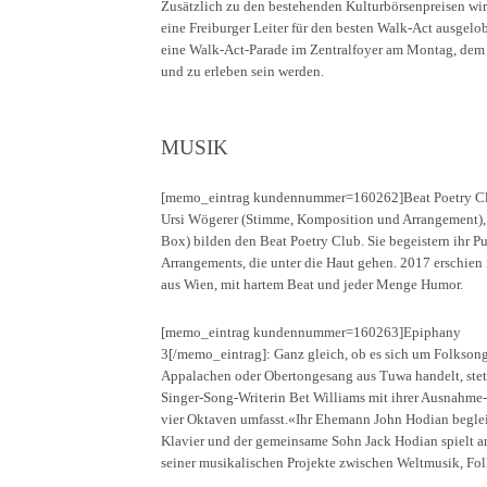
Zusätzlich zu den bestehenden Kulturbörsenpreisen wir
eine Freiburger Leiter für den besten Walk-Act ausge
eine Walk-Act-Parade im Zentralfoyer am Montag, dem 
und zu erleben sein werden.
MUSIK
[memo_eintrag kundennummer=160262]Beat Poetry Club
Ursi Wögerer (Stimme, Komposition und Arrangement), 
Box) bilden den Beat Poetry Club. Sie begeistern ihr
Arrangements, die unter die Haut gehen. 2017 erschien
aus Wien, mit hartem Beat und jeder Menge Humor.
[memo_eintrag kundennummer=160263]Epiphany
3[/memo_eintrag]: Ganz gleich, ob es sich um Folkson
Appalachen oder Obertongesang aus Tuwa handelt, stets
Singer-Song-Writerin Bet Williams mit ihrer Ausnahme
vier Oktaven umfasst.«Ihr Ehemann John Hodian beglei
Klavier und der gemeinsame Sohn Jack Hodian spielt a
seiner musikalischen Projekte zwischen Weltmusik, Fol