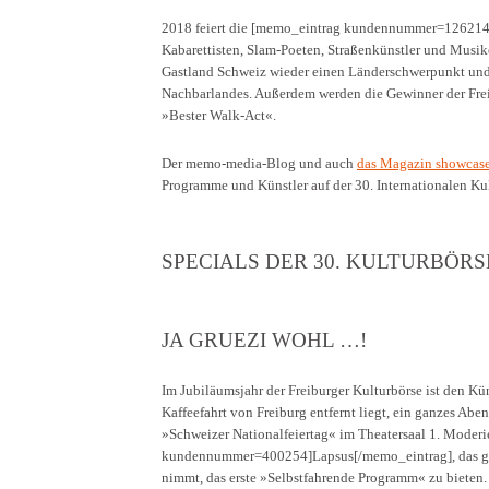
2018 feiert die [memo_eintrag kundennummer=126214]K
Kabarettisten, Slam-Poeten, Straßenkünstler und Musike
Gastland Schweiz wieder einen Länderschwerpunkt und 
Nachbarlandes. Außerdem werden die Gewinner der Freib
»Bester Walk-Act«.
Der memo-media-Blog und auch
das Magazin showcas
Programme und Künstler auf der 30. Internationalen Kul
SPECIALS DER 30. KULTURBÖRS
JA GRUEZI WOHL …!
Im Jubiläumsjahr der Freiburger Kulturbörse ist den K
Kaffeefahrt von Freiburg entfernt liegt, ein ganzes Ab
»Schweizer Nationalfeiertag« im Theatersaal 1. Moder
kundennummer=400254]Lapsus[/memo_eintrag], das gerne
nimmt, das erste »Selbstfahrende Programm« zu bieten.