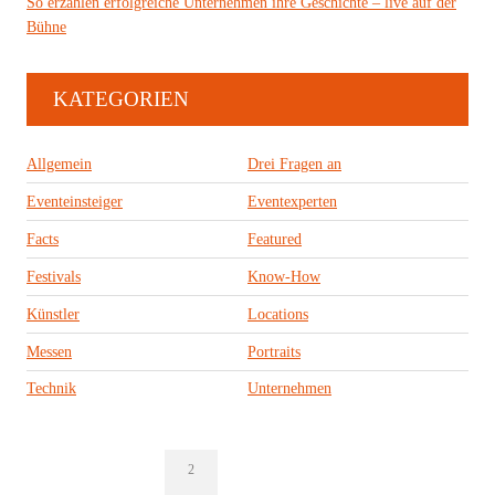
So erzählen erfolgreiche Unternehmen ihre Geschichte – live auf der
Bühne
KATEGORIEN
Allgemein
Drei Fragen an
Eventeinsteiger
Eventexperten
Facts
Featured
Festivals
Know-How
Künstler
Locations
Messen
Portraits
Technik
Unternehmen
2