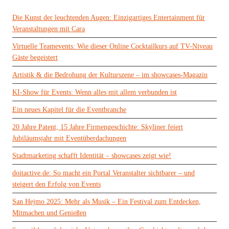
Die Kunst der leuchtenden Augen: Einzigartiges Entertainment für
Veranstaltungen mit Cara
Virtuelle Teamevents: Wie dieser Online Cocktailkurs auf TV-Niveau
Gäste begeistert
Artistik & die Bedrohung der Kulturszene – im showcases-Magazin
KI-Show für Events: Wenn alles mit allem verbunden ist
Ein neues Kapitel für die Eventbranche
20 Jahre Patent, 15 Jahre Firmengeschichte: Skyliner feiert
Jubiläumsjahr mit Eventüberdachungen
Stadtmarketing schafft Identität – showcases zeigt wie!
doitactive.de: So macht ein Portal Veranstalter sichtbarer – und
steigert den Erfolg von Events
San Hejmo 2025: Mehr als Musik – Ein Festival zum Entdecken,
Mitmachen und Genießen