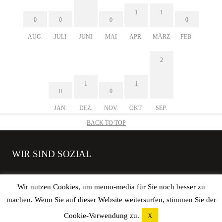
1
1
0
0
0
0
AUG.
JULI
JUNI
MAI
APR.
MÄRZ
FEB.
2
1
1
0
0
JAN.
DEZ.
NOV.
OKT.
SEP.
BACK TO TOP
WIR SIND SOZIAL
Wir nutzen Cookies, um memo-media für Sie noch besser zu
machen. Wenn Sie auf dieser Website weitersurfen, stimmen Sie der
Copyright © 2026 elbgoods GmbH | All rights reserved. |
Impressum
|
Cookie-Verwendung zu.
X
Datenschutz