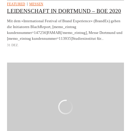
FEATURED
MESSEN
LEIDENSCHAFT IN DORTMUND – BOE 2020
Mit dem »International Festival of Brand Experience« (BrandEx) gehen
die Initiatoren BlachReport, [memo_eintrag
kundennummer=147256]FAMAB[/memo_eintrag], Messe Dortmund und
[memo_eintrag kundennummer=113935]Studieninstitut für...
31 DEZ.