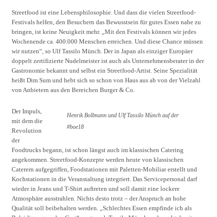
Streetfood ist eine Lebensphilosophie. Und dass die vielen Streetfood-
Festivals helfen, den Besuchern das Bewusstsein für gutes Essen nahe zu
bringen, ist keine Neuigkeit mehr. „Mit den Festivals können wir jedes
Wochenende ca. 400.000 Menschen erreichen. Und diese Chance müssen
wir nutzen“, so Ulf Tassilo Münch. Der in Japan als einziger Europäer
doppelt zertifizierte Nudelmeister ist auch als Unternehmensberater in der
Gastronomie bekannt und selbst ein Streetfood-Artist. Seine Spezialität
heißt Dim Sum und hebt sich so schon von Haus aus ab von der Vielzahl
von Anbietern aus den Bereichen Burger & Co.
Der Impuls,
Henrik Bollmann und Ulf Tassilo Münch auf der
mit dem die
#boe18
Revolution
der
Foodtrucks begann, ist schon längst auch im klassischen Catering
angekommen. Streetfood-Konzepte werden heute von klassischen
Caterern aufgegriffen, Foodstationen mit Paletten-Mobiliar erstellt und
Kochstationen in die Veranstaltung integriert. Das Servicepersonal darf
wieder in Jeans und T-Shirt auftreten und soll damit eine lockere
Atmosphäre ausstrahlen. Nichts desto trotz – der Anspruch an hohe
Qualität soll beibehalten werden. „Schlechtes Essen empfinde ich als