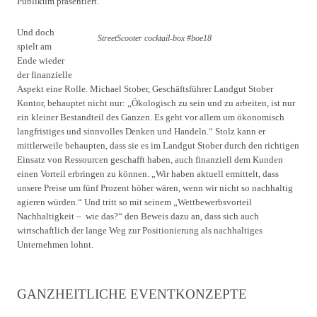
Publikum präsentiert.
Und doch
StreetScooter cocktail-box #boe18
spielt am
Ende wieder
der finanzielle
Aspekt eine Rolle. Michael Stober, Geschäftsführer Landgut Stober
Kontor, behauptet nicht nur: „Ökologisch zu sein und zu arbeiten, ist nur
ein kleiner Bestandteil des Ganzen. Es geht vor allem um ökonomisch
langfristiges und sinnvolles Denken und Handeln.“ Stolz kann er
mittlerweile behaupten, dass sie es im Landgut Stober durch den richtigen
Einsatz von Ressourcen geschafft haben, auch finanziell dem Kunden
einen Vorteil erbringen zu können. „Wir haben aktuell ermittelt, dass
unsere Preise um fünf Prozent höher wären, wenn wir nicht so nachhaltig
agieren würden.“ Und tritt so mit seinem „Wettbewerbsvorteil
Nachhaltigkeit – wie das?“ den Beweis dazu an, dass sich auch
wirtschaftlich der lange Weg zur Positionierung als nachhaltiges
Unternehmen lohnt.
GANZHEITLICHE EVENTKONZEPTE