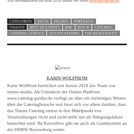
Alle Informationen zur BoE 2018 finden Sie unter
www.boe-messe.de.
CATEGORIES
FACTS
MESSEN
PORTRAITS
TAGGED
BEST OF EVENTS
BOE
BOE18
CATERING
CATERING-SERVICE
EVENTCATERING
NACHHALTIGKEIT
A
KARIN WOLFFROM
U
Karin Wolffrom bereichert seit Januar 2018 das Team von
T
memo-media. Als Gründerin der Online-Plattform
www.catering-guides.de verfügt sie über ein vielseitiges Wissen
H
über die Cateringbranche und freut sich vor allem darüber, dass
O
das Thema Catering erneut in den Mittelpunkt von
R
Veranstaltungen rückt und nicht mehr nur als Sättigungsfaktor
betrachtet wird. Ihr KnowHow gibt sie auch als Gastdozentin an
der DHBW Ravensburg weiter.