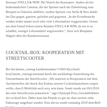
Konzept STELLA & NOW. Der Vorteil des Konzeptes: Anders als bei
herkömmlichen Caterern, die die Speisen nach der Zubereitung zum
Beispiel in Gläschen abfüllen, werden Speisen von Stella & Now direkt
im Glas gegart, garniert, geliefert und gegessen. „In der Eventbranche
werden leider immer noch sehr viele Lebensmittel weggeworfen. Genau
aus dem Grund lieben unsere Kunden STELLA & NOW, da wir es so
schaffen, weniger Lebensmittel wegzuwerfen.“, freut sich Benjamin
Wagner über die Kundenresonanz.
COCKTAIL-BOX: KOOPERATION MIT
STREETSCOOTER
Bei der [memo_eintrag kundennummer=158414]cocktail-
box[/memo_eintrag] entstand durch die nachhaltige Ausrichtung des
Unternehmens der StreetScooter. „Wir starteten in Kooperation mit dem
Autohersteller, der durch den Einbau unserer Cocktailmaschinen zeigen
wollte, dass E-Mobilität auch sexy sein kann. Somit wurde zur IAA 2016
der erste StreetScooter präsentiert.“ sagt Christoph Poos, Geschäftsführer
der cocktail-box. Dabei kam das Projekt so gut an, dass weitere zehn
Fahrzeuge umgebaut wurden. Eins davon wurde erstmalig 2018 dem BoE-