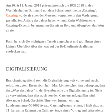
Am 10. & 11. Januar 2018 präsentierte sich die BOE 2018 in den
Westfalenhallen Dortmund mit dem Schwerpunktthema „Catering“.
Catering
wurde als einer der Messeschwerpunkte in den Vordergrund
gestellt. Seit Anfang des Jahres haben wir mit Karin Wolffrom eine
Catering-Expertin bei memo-media mit an Bord und übergeben das Wort
an sie.
Karin hat sich die wichtigsten Trends angeschaut und gibt Ihnen einen
kleinen Überblick über das, was auf der BoE kulinarisch alles zu
entdecken war.
DIGITALISIERUNG
Branchenübegreifend steht die Digitalisierung weit vorne und macht
selbst vor gutem Essen nicht halt! Man könnte schon fast behaupten, dass
das „Wort des Jahres“ in der Eventbranche die Digitalisierung ist. Nicht
zu verwundern, dass dies auch von den Caterern aufgegriffen wird.
Alexander Schad, Geschäftsführer von [memo_eintrag
kundennummer=508662]aveato Catering[/memo_eintrag], hielt dazu am
11. Januar im Rahmen der Culinary Stage einen Vortrag und präsentierte