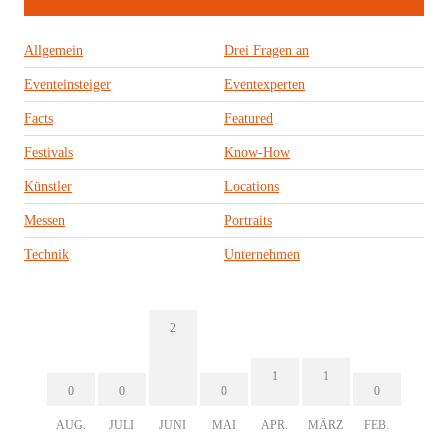
Allgemein
Drei Fragen an
Eventeinsteiger
Eventexperten
Facts
Featured
Festivals
Know-How
Künstler
Locations
Messen
Portraits
Technik
Unternehmen
2
1
1
0
0
0
0
AUG.
JULI
JUNI
MAI
APR.
MÄRZ
FEB.