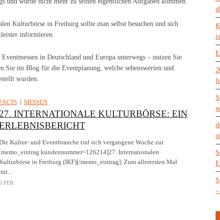
egs und würde nicht mehr zu seinen eigentlichen Aufgaben kommen.
s
len Kulturbörse in Freiburg sollte man selbst besuchen und sich
K
eister informieren.
is
E
 Eventmessen in Deutschland und Europa unterwegs – nutzen Sie
n Sie im Blog für die Eventplanung, welche sehenswerten und
2
stellt wurden.
f
S
FACTS
MESSEN
w
27. INTERNATIONALE KULTURBÖRSE: EIN
ERLEBNISBERICHT
d
s
Die Kultur- und Eventbranche traf sich vergangene Woche zur
[memo_eintrag kundennummer=126214]27. Internationalen
S
Kulturbörse in Freiburg (IKF)[/memo_eintrag]. Zum allerersten Mal
E
mit...
S
6 FEB.
–