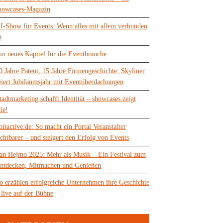
howcases-Magazin
I-Show für Events: Wenn alles mit allem verbunden
t
in neues Kapitel für die Eventbranche
0 Jahre Patent, 15 Jahre Firmengeschichte: Skyliner
eiert Jubiläumsjahr mit Eventüberdachungen
tadtmarketing schafft Identität – showcases zeigt
ie!
oitactive.de: So macht ein Portal Veranstalter
ichtbarer – und steigert den Erfolg von Events
an Hejmo 2025: Mehr als Musik – Ein Festival zum
ntdecken, Mitmachen und Genießen
o erzählen erfolgreiche Unternehmen ihre Geschichte
 live auf der Bühne