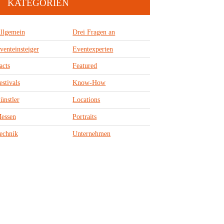
KATEGORIEN
llgemein
Drei Fragen an
venteinsteiger
Eventexperten
acts
Featured
estivals
Know-How
ünstler
Locations
essen
Portraits
echnik
Unternehmen