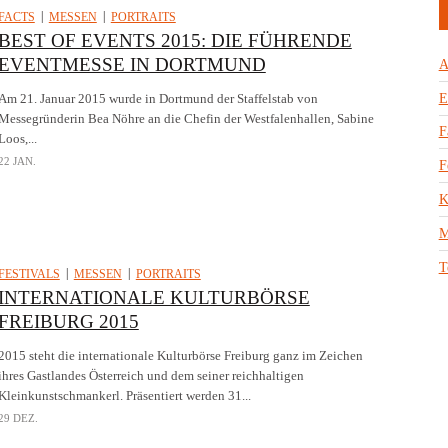
FACTS
MESSEN
PORTRAITS
BEST OF EVENTS 2015: DIE FÜHRENDE
EVENTMESSE IN DORTMUND
A
E
Am 21. Januar 2015 wurde in Dortmund der Staffelstab von
Messegründerin Bea Nöhre an die Chefin der Westfalenhallen, Sabine
F
Loos,...
22 JAN.
F
K
M
T
FESTIVALS
MESSEN
PORTRAITS
INTERNATIONALE KULTURBÖRSE
FREIBURG 2015
2015 steht die internationale Kulturbörse Freiburg ganz im Zeichen
ihres Gastlandes Österreich und dem seiner reichhaltigen
Kleinkunstschmankerl. Präsentiert werden 31...
29 DEZ.