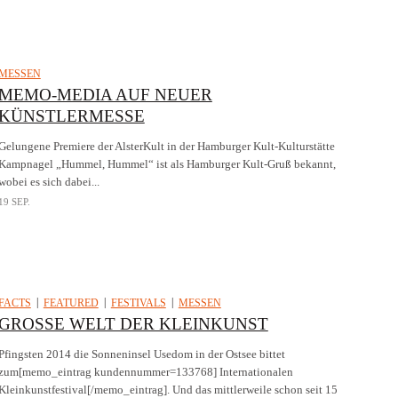
MESSEN
MEMO-MEDIA AUF NEUER
KÜNSTLERMESSE
Gelungene Premiere der AlsterKult in der Hamburger Kult-Kulturstätte
Kampnagel „Hummel, Hummel“ ist als Hamburger Kult-Gruß bekannt,
wobei es sich dabei...
19 SEP.
FACTS
FEATURED
FESTIVALS
MESSEN
GROSSE WELT DER KLEINKUNST
Pfingsten 2014 die Sonneninsel Usedom in der Ostsee bittet
zum[memo_eintrag kundennummer=133768] Internationalen
Kleinkunstfestival[/memo_eintrag]. Und das mittlerweile schon seit 15