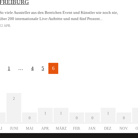
FREIBURG
So viele Aussteller aus den Bereichen Event und Künstler wie noch nie,
über 200 internationale Live-Auftritte und rund fünf Prozent...
22 APR.
1
…
4
5
6
2
1
1
1
0
0
0
0
LI
JUNI
MAI
APR.
MÄRZ
FEB.
JAN.
DEZ.
NOV.
O