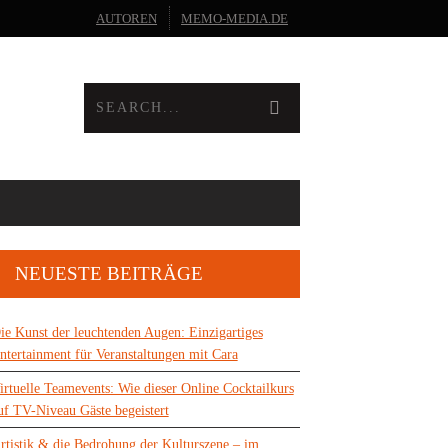
AUTOREN
MEMO-MEDIA.DE
NEUESTE BEITRÄGE
ie Kunst der leuchtenden Augen: Einzigartiges
ntertainment für Veranstaltungen mit Cara
irtuelle Teamevents: Wie dieser Online Cocktailkurs
uf TV-Niveau Gäste begeistert
rtistik & die Bedrohung der Kulturszene – im