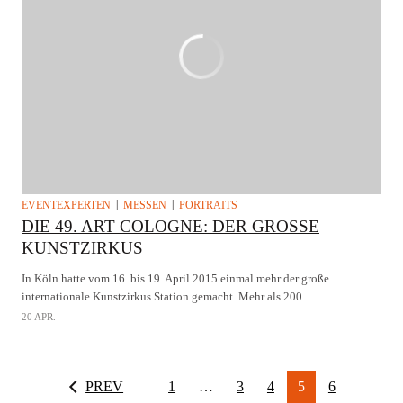
EVENTEXPERTEN
MESSEN
PORTRAITS
DIE 49. ART COLOGNE: DER GROSSE K
UNSTZIRKUS
In Köln hatte vom 16. bis 19. April 2015 einmal mehr der große
internationale Kunstzirkus Station gemacht. Mehr als 200...
20 APR.
PREV
1
…
3
4
5
6