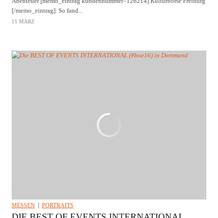
Abenteuer [memo_eintrag kundennummer=126214] Kulturbörse Freiburg
[/memo_eintrag]. So fand...
11 MÄRZ
MESSEN
PORTRAITS
DIE BEST OF EVENTS INTERNATIONAL