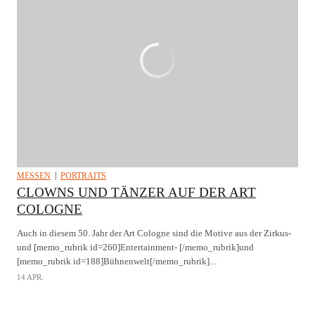
MESSEN
PORTRAITS
CLOWNS UND TÄNZER AUF DER ART
COLOGNE
Auch in diesem 50. Jahr der Art Cologne sind die Motive aus der Zirkus-
und [memo_rubrik id=260]Entertainment- [/memo_rubrik]und
[memo_rubrik id=188]Bühnenwelt[/memo_rubrik]...
14 APR.