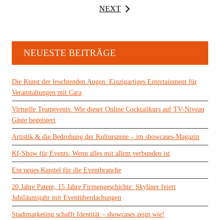
NEXT
NEUESTE BEITRÄGE
Die Kunst der leuchtenden Augen: Einzigartiges Entertainment für
Veranstaltungen mit Cara
Virtuelle Teamevents: Wie dieser Online Cocktailkurs auf TV-Niveau
Gäste begeistert
Artistik & die Bedrohung der Kulturszene – im showcases-Magazin
KI-Show für Events: Wenn alles mit allem verbunden ist
Ein neues Kapitel für die Eventbranche
20 Jahre Patent, 15 Jahre Firmengeschichte: Skyliner feiert
Jubiläumsjahr mit Eventüberdachungen
Stadtmarketing schafft Identität – showcases zeigt wie!