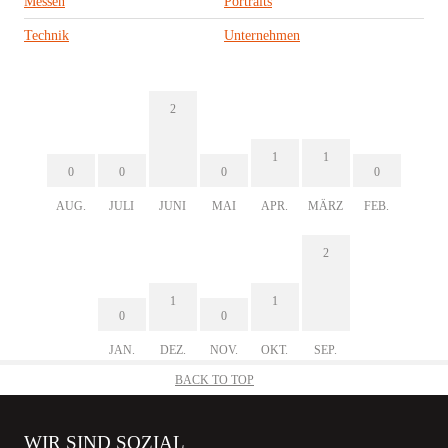
Messen
Portraits
Technik
Unternehmen
2
1
1
0
0
0
0
AUG.
JULI
JUNI
MAI
APR.
MÄRZ
FEB.
2
1
1
0
0
JAN.
DEZ.
NOV.
OKT.
SEP.
BACK TO TOP
WIR SIND SOZIAL