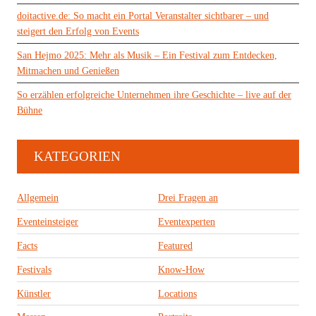
doitactive.de: So macht ein Portal Veranstalter sichtbarer – und
steigert den Erfolg von Events
San Hejmo 2025: Mehr als Musik – Ein Festival zum Entdecken,
Mitmachen und Genießen
So erzählen erfolgreiche Unternehmen ihre Geschichte – live auf der
Bühne
KATEGORIEN
Allgemein
Drei Fragen an
Eventeinsteiger
Eventexperten
Facts
Featured
Festivals
Know-How
Künstler
Locations