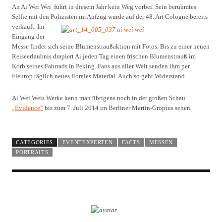
An Ai Wei Wei führt in diesem Jahr kein Weg vorbei. Sein berühmtes
Selfie mit den Polizisten im Aufzug wurde auf der 48. Art Cologne bereits
verkauft.
Im
Eingang der
Messe findet sich seine Blumenstraußaktion mit Fotos. Bis zu einer neuen
Reiseerlaubnis drapiert Ai jeden Tag einen frischen Blumenstrauß im
Korb seines Fahrrads in Peking. Fans aus aller Welt senden ihm per
Fleurop täglich neues florales Material. Auch so geht Widerstand.
Ai Wei Weis Werke kann man übrigens noch in der großen Schau
„Evidence“
bis zum 7. Juli 2014 im Berliner Martin-Gropius sehen.
CATEGORIES
EVENTEXPERTEN
FACTS
MESSEN
PORTRAITS