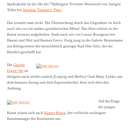
Spektakulär ist der Akt der 70jährigren Vivienne Westwood von Juergen
Teller bei
Suzanne Tarasieve, Paris
.
Das erwartet man nicht. Die Überraschung durch das Ungeahnte ist doch
nach wie vor ein starkes gestalterisches Mittel. Das Alter scheint in der
Kunst sowieso aufgehoben. Stark nach wie vor Louise Bourgeois bei
Hauser und Wirt und Karsten Greve. Ewig jung in der Galerie Hennemann
aus Königswinter der monolithisch gezeigte Karl Otte Götz, der die
Hundert geschafft hat.
Die
Galerie
Eigen+Art
ist
übrigens auch wieder zurück (Leipzig und Berlin). Gerd Harry Lybke, mit
dem braunen Anzug und dem Espressobecher, freut sich über den
Andrang.
Auf der Etage
der jungen
Kunst schaut sich auch
Kasper König
, der vielleicht wichtigste
Kunstmanager des Kontinents um.