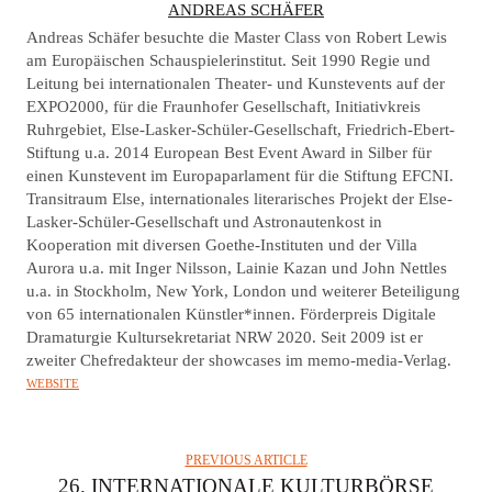
A
ANDREAS SCHÄFER
U
Andreas Schäfer besuchte die Master Class von Robert Lewis
T
am Europäischen Schauspielerinstitut. Seit 1990 Regie und
Leitung bei internationalen Theater- und Kunstevents auf der
H
EXPO2000, für die Fraunhofer Gesellschaft, Initiativkreis
O
Ruhrgebiet, Else-Lasker-Schüler-Gesellschaft, Friedrich-Ebert-
R
Stiftung u.a. 2014 European Best Event Award in Silber für
einen Kunstevent im Europaparlament für die Stiftung EFCNI.
Transitraum Else, internationales literarisches Projekt der Else-
Lasker-Schüler-Gesellschaft und Astronautenkost in
Kooperation mit diversen Goethe-Instituten und der Villa
Aurora u.a. mit Inger Nilsson, Lainie Kazan und John Nettles
u.a. in Stockholm, New York, London und weiterer Beteiligung
von 65 internationalen Künstler*innen. Förderpreis Digitale
Dramaturgie Kultursekretariat NRW 2020. Seit 2009 ist er
zweiter Chefredakteur der showcases im memo-media-Verlag.
WEBSITE
PREVIOUS ARTICLE
26. INTERNATIONALE KULTURBÖRSE