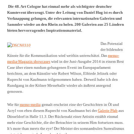
Die 48. Art Cologne hat einmal mehr als wichtigster deutscher
Kunstevent überzeugt. Unter der Leitung von Daniel Hug ist es durch
Verknappung gelungen, die relevanten internationalen Galerien und
Sammler wieder an den Rhein zu holen. 200 Galerien aus 25 Ländern
bieten hervorragendes Inspirationsmaterial.
Das Potenzial
der bildenden
Künste für die Kommunikation wird weithin unterschätzt. Das
memo-
media-Magazin showcases
wird in der Juni-Ausgabe 2014 in einem Best
Case über einen rundum gelungenen Event im Europaparlament
berichten, an dem Künstler wie Robert Wilson, Elfriede Jelinek oder
Ruprecht von Kaufmann teilgenommen haben. Derweil habe ich den
Rundgang in der Kölner Messehalle wieder als äußerst anregend
genossen.
Wie für
memo-media
gemalt erscheint eine der Geschichten in Öl und
Acryl von eben diesem Ruprecht von Kaufmann bei der
Galerie Pfab
aus
Düsseldorf in Halle 11.3. Der Rückenakt einer Artistin erzählt einmal
mehr eine Geschichte, die der Betrachter in seinem Hirn fortsetzen muss.
It’s more than meets the eye! Der Meister des somnambulen Surrealismus