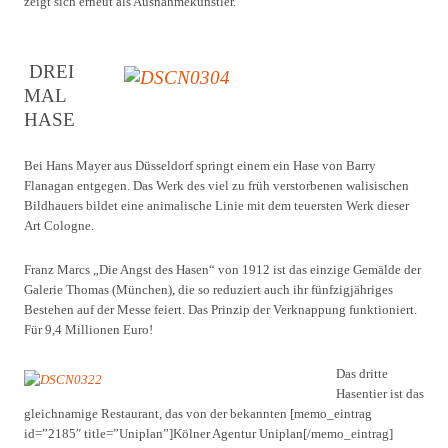
zeigt sich erneut als Ausnahmekünstler.
DREI
MAL
HASE
Bei Hans Mayer aus Düsseldorf springt einem ein Hase von Barry
Flanagan entgegen. Das Werk des viel zu früh verstorbenen walisischen
Bildhauers bildet eine animalische Linie mit dem teuersten Werk dieser
Art Cologne.
Franz Marcs „Die Angst des Hasen“ von 1912 ist das einzige Gemälde der
Galerie Thomas (München), die so reduziert auch ihr fünfzigjähriges
Bestehen auf der Messe feiert. Das Prinzip der Verknappung funktioniert.
Für 9,4 Millionen Euro!
Das dritte
Hasentier ist das
gleichnamige Restaurant, das von der bekannten [memo_eintrag
id=”2185″ title=”Uniplan”]Kölner Agentur Uniplan[/memo_eintrag]