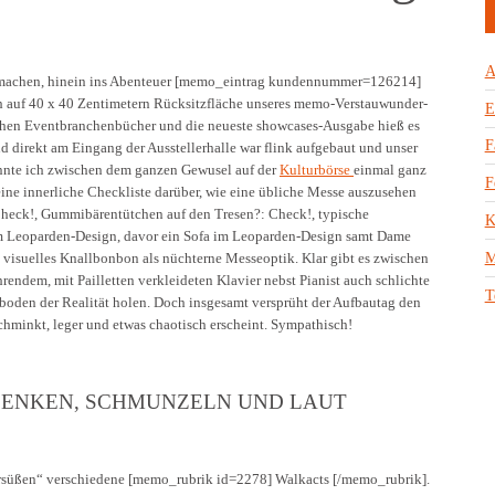
A
er machen, hinein ins Abenteuer [memo_eintrag kundennummer=126214]
ch auf 40 x 40 Zentimetern Rücksitzfläche unseres memo-Verstauwunder-
E
schen Eventbranchenbücher und die neueste showcases-Ausgabe hieß es
F
nd direkt am Eingang der Ausstellerhalle war flink aufgebaut und unser
nnte ich zwischen dem ganzen Gewusel auf der
Kulturbörse
einmal ganz
F
ine innerliche Checkliste darüber, wie eine übliche Messe auszusehen
 Check!, Gummibärentütchen auf den Tresen?: Check!, typische
K
m Leoparden-Design, davor ein Sofa im Leoparden-Design samt Dame
 visuelles Knallbonbon als nüchterne Messeoptik. Klar gibt es zwischen
M
endem, mit Pailletten verkleideten Klavier nebst Pianist auch schlichte
T
boden der Realität holen. Doch insgesamt versprüht der Aufbautag den
hminkt, leger und etwas chaotisch erscheint. Sympathisch!
DENKEN, SCHMUNZELN UND LAUT
ersüßen“ verschiedene [memo_rubrik id=2278] Walkacts [/memo_rubrik].