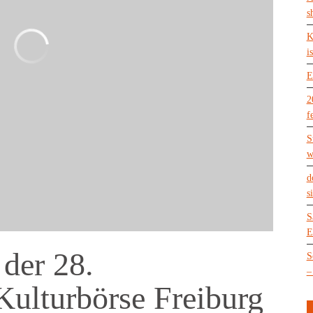
s
K
is
E
2
f
S
w
d
s
S
E
 der 28.
S
–
 Kulturbörse Freiburg