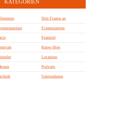
KATEGORIEN
llgemein
Drei Fragen an
venteinsteiger
Eventexperten
acts
Featured
estivals
Know-How
ünstler
Locations
essen
Portraits
echnik
Unternehmen