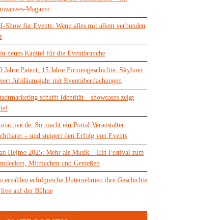
howcases-Magazin
I-Show für Events: Wenn alles mit allem verbunden
t
in neues Kapitel für die Eventbranche
0 Jahre Patent, 15 Jahre Firmengeschichte: Skyliner
eiert Jubiläumsjahr mit Eventüberdachungen
tadtmarketing schafft Identität – showcases zeigt
ie!
oitactive.de: So macht ein Portal Veranstalter
ichtbarer – und steigert den Erfolg von Events
an Hejmo 2025: Mehr als Musik – Ein Festival zum
ntdecken, Mitmachen und Genießen
o erzählen erfolgreiche Unternehmen ihre Geschichte
 live auf der Bühne