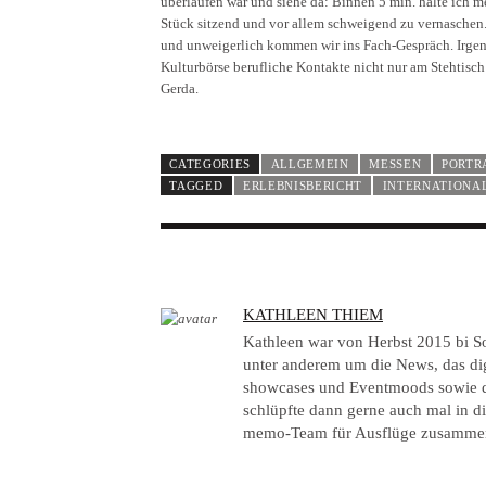
überlaufen war und siehe da: Binnen 5 min. halte ich 
Stück sitzend und vor allem schweigend zu vernaschen. 
und unweigerlich kommen wir ins Fach-Gespräch. Irgend
Kulturbörse berufliche Kontakte nicht nur am Stehtisc
Gerda.
CATEGORIES
ALLGEMEIN
MESSEN
PORTR
TAGGED
ERLEBNISBERICHT
INTERNATIONA
A
KATHLEEN THIEM
U
Kathleen war von Herbst 2015 bi 
T
unter anderem um die News, das di
showcases und Eventmoods sowie d
H
schlüpfte dann gerne auch mal in d
O
memo-Team für Ausflüge zusamme
R