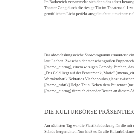
Im Barbereich versammelte sich dann das adrett heraus
Theater-Gong durch die riesige Tür im Theatersaal 1 z
gemütlichem Licht perfekt ausgeleuchtet, um einem rich
Das abwechslungsreiche Showprogramm ermunterte ei
laut Lachen. Zwischen der menschengroßen Puppenec
[/memo_eintrag], einem witzigen Comedy-Pärchen, d
„Das Geld liegt auf der Fensterbank, Marie“ [/memo_ei
Wortakrobatik Nektarios Vlachopoulos glänzt zwische
[/memo_rubrik] Helge Thun. Neben dem Pausenact [m
[/memo_eintrag] für mich einer der Besten an diesem A
DIE KULTURBÖRSE PRÄSENTIER
Am nächsten Tag war die Plastikabdeckung für die mit e
Stände hergerichtet. Nun hieß es für alle Kulturbörsia