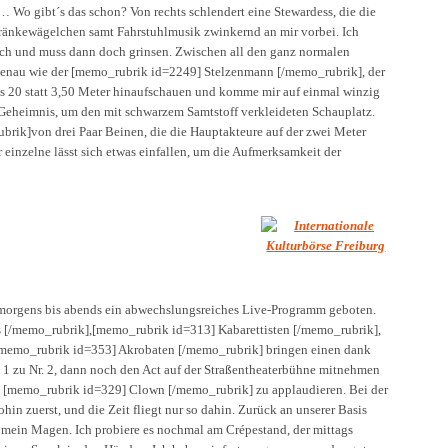
rd… Wo gibt´s das schon? Von rechts schlendert eine Stewardess, die die
tränkewägelchen samt Fahrstuhlmusik zwinkernd an mir vorbei. Ich
ich und muss dann doch grinsen. Zwischen all den ganz normalen
. Genau wie der [memo_rubrik id=2249] Stelzenmann [/memo_rubrik], der
ss 20 statt 3,50 Meter hinaufschauen und komme mir auf einmal winzig
 Geheimnis, um den mit schwarzem Samtstoff verkleideten Schauplatz.
rik]von drei Paar Beinen, die die Hauptakteure auf der zwei Meter
einzelne lässt sich etwas einfallen, um die Aufmerksamkeit der
orgens bis abends ein abwechslungsreiches Live-Programm geboten.
s [/memo_rubrik],[memo_rubrik id=313] Kabarettisten [/memo_rubrik],
memo_rubrik id=353] Akrobaten [/memo_rubrik] bringen einen dank
1 zu Nr. 2, dann noch den Act auf der Straßentheaterbühne mitnehmen
m [memo_rubrik id=329] Clown [/memo_rubrik] zu applaudieren. Bei der
hin zuerst, und die Zeit fliegt nur so dahin. Zurück an unserer Basis
e: mein Magen. Ich probiere es nochmal am Crépestand, der mittags