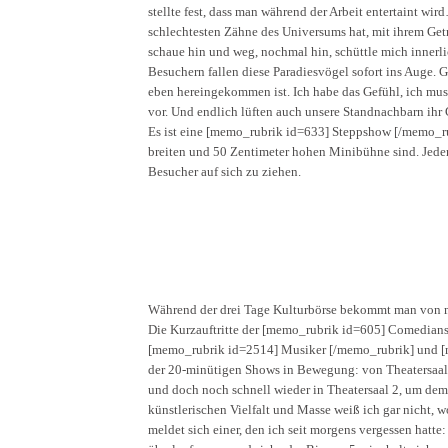
stellte fest, dass man während der Arbeit entertaint wi
schlechtesten Zähne des Universums hat, mit ihrem Ge
schaue hin und weg, nochmal hin, schüttle mich innerl
Besuchern fallen diese Paradiesvögel sofort ins Auge
eben hereingekommen ist. Ich habe das Gefühl, ich mu
vor. Und endlich lüften auch unsere Standnachbarn ihr
Es ist eine [memo_rubrik id=633] Steppshow [/memo_rub
breiten und 50 Zentimeter hohen Minibühne sind. Jeder 
Besucher auf sich zu ziehen.
Während der drei Tage Kulturbörse bekommt man von m
Die Kurzauftritte der [memo_rubrik id=605] Comedian
[memo_rubrik id=2514] Musiker [/memo_rubrik] und [
der 20-minütigen Shows in Bewegung: von Theatersaal 
und doch noch schnell wieder in Theatersaal 2, um de
künstlerischen Vielfalt und Masse weiß ich gar nicht, wo
meldet sich einer, den ich seit morgens vergessen hatt