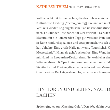
KATHLEEN THIEM
on 11. März 2016 at 16:05
Voll bepackt mit tollen Sachen, die das Leben schön
Kulturbörse Freiburg [/memo_eintrag]. So fand ich mi
Vehikels wieder. Eng angekuschelt an unsere druckfri
nach 4,5 Stunden „Sie haben ihr Ziel erreicht.“ Der Sta
Material für die kommenden Tage gut verstaut. Nun ko
in Ruhe hindurchspazieren und ertappte mich, wie ich e
hat, abhakte. Eine große Halle mit wenig Tageslicht?:
Messestände?: Hmm, da geht´s schon los! Eine Wand i
mit Hund im Leoparden-Design darauf ist wohl eher ein
Wäscheleinen mit Opas Unterhosen und einem selbstfahr
Stehtische und Theken, die einen wieder auf den Messe
Charme eines Backstagesbereichs, wo alles noch ungesc
HIN-HÖREN UND SEHEN, NACH
LACHEN
Später ging es zur „Opening Gala“. Den Weg dahin „v