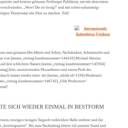
geputzte und bestens gelaunte Freiburger Publikum, um mit dem ersten
u verschwinden. „Wow! Der ist riesig!“ und mit schön-schummrig-
tigen Theatersaal alle Ehre zu machen. Toll!
nem zum genauen Hin-Hören und Sehen, Nachdenken, Schmunzeln und
hse von [memo_eintrag kundennummer=144243] Michael Hatzius
as auf den schlichten Namen [memo_eintrag kundennummer=145504]
ntrag] hört, musizierenden Mozartheros und einem Profi der
ndurch immer wieder einer: der [memo_rubrik id=1194] Moderator
emo_eintrag kundennummer=146742] „Ulik Production“
bend!
TE SICH WIEDER EINMAL IN BESTFORM
inem, einzigen riesigen Teppich verkleidete Halle entfernt und die
ner „hereinspaziert“. Bis zum Nachmittag hütete ich unseren Stand und