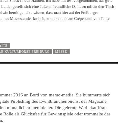
meinen Snack in den Händen. Ich habe mir fest vorgenommen, das gute
Leider gesellt sich eine äußerst freundliche Dame zu mir an den Tisch
wie beruhigend zu wissen, dass man hier auf der Freiburger
h eines Messestandes knüpft, sondern auch am Crépestand von Tante
AITS
LE KULTURBÖRSE FREIBURG
MESSE
Sommer 2016 an Bord von memo-media. Sie kümmerte sich
gitale Publishing des Eventbranchenbuchs, der Magazine
en monatlichen memoletter. Die gelernte Werbekauffrau
ie Rolle als Glücksfee für Gewinnspiele oder trommelte das
n.