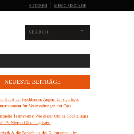
AUTOREN
MEMO-MEDIA.DE
NEUESTE BEITRÄGE
ie Kunst der leuchtenden Augen: Einzigartiges
ntertainment für Veranstaltungen mit Cara
irtuelle Teamevents: Wie dieser Online Cocktailkurs
uf TV-Niveau Gäste begeistert
rtistik & die Bedrohung der Kulturszene – im