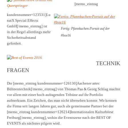
[memo_eintrag
kundennummer=123531]Lu
natX Special Effects
GmbH[/memo_eintrag] ist
Fertig: Pfannkuchen-Portait auf der
in der Regel allerdings mehr
#boe16
Sicherheitsabstand
gefordert.
TECHNIK
FRAGEN
Die [memo_eintrag kundennummer=126130]Aachener artec
Bühnentechnik[/memo_eintrag] von Thomas Paa & Georg Schlag machte
vor allem mit einer hoch aufragenden Tribüne auf ihr Portfolio
aufmerksam. Ein Zeichen, das man nicht übersehen konnte. Wir kennen
die Firma seit langen Jahren gut, auch als gemeinsame Partner bei der
[memo_eintrag kundennummer=126214]Internationalen Kulturbörse
Freiburg[/memo_eintrag], wohin die Eventszene nach der BEST OF
EVENTS als nächstes pilgern wird.