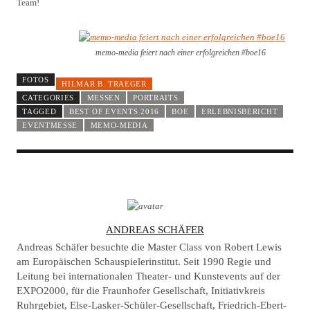
Team!
memo-media feiert nach einer erfolgreichen #boe16
FOTOS
HILMAR B. TRAEGER
CATEGORIES
MESSEN
PORTRAITS
TAGGED
BEST OF EVENTS 2016
BOE
ERLEBNISBERICHT
EVENTMESSE
MEMO-MEDIA
A
ANDREAS SCHÄFER
U
Andreas Schäfer besuchte die Master Class von Robert Lewis
T
am Europäischen Schauspielerinstitut. Seit 1990 Regie und
Leitung bei internationalen Theater- und Kunstevents auf der
H
EXPO2000, für die Fraunhofer Gesellschaft, Initiativkreis
O
Ruhrgebiet, Else-Lasker-Schüler-Gesellschaft, Friedrich-Ebert-