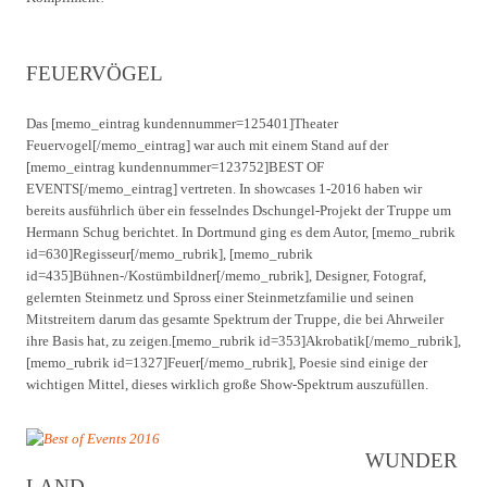
FEUERVÖGEL
Das [memo_eintrag kundennummer=125401]Theater
Feuervogel[/memo_eintrag] war auch mit einem Stand auf der
[memo_eintrag kundennummer=123752]BEST OF
EVENTS[/memo_eintrag] vertreten. In showcases 1-2016 haben wir
bereits ausführlich über ein fesselndes Dschungel-Projekt der Truppe um
Hermann Schug berichtet. In Dortmund ging es dem Autor, [memo_rubrik
id=630]Regisseur[/memo_rubrik], [memo_rubrik
id=435]Bühnen-/Kostümbildner[/memo_rubrik], Designer, Fotograf,
gelernten Steinmetz und Spross einer Steinmetzfamilie und seinen
Mitstreitern darum das gesamte Spektrum der Truppe, die bei Ahrweiler
ihre Basis hat, zu zeigen.[memo_rubrik id=353]Akrobatik[/memo_rubrik],
[memo_rubrik id=1327]Feuer[/memo_rubrik], Poesie sind einige der
wichtigen Mittel, dieses wirklich große Show-Spektrum auszufüllen.
WUNDER
LAND