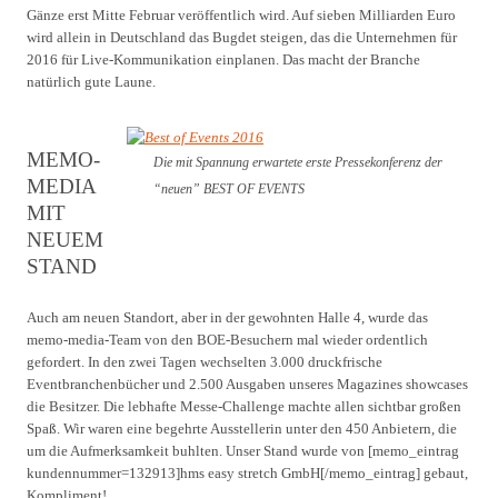
Gänze erst Mitte Februar veröffentlich wird. Auf sieben Milliarden Euro
wird allein in Deutschland das Bugdet steigen, das die Unternehmen für
2016 für Live-Kommunikation einplanen. Das macht der Branche
natürlich gute Laune.
MEMO-
Die mit Spannung erwartete erste Pressekonferenz der
MEDIA
“neuen” BEST OF EVENTS
MIT
NEUEM
STAND
Auch am neuen Standort, aber in der gewohnten Halle 4, wurde das
memo-media-Team von den BOE-Besuchern mal wieder ordentlich
gefordert. In den zwei Tagen wechselten 3.000 druckfrische
Eventbranchenbücher und 2.500 Ausgaben unseres Magazines showcases
die Besitzer. Die lebhafte Messe-Challenge machte allen sichtbar großen
Spaß. Wir waren eine begehrte Ausstellerin unter den 450 Anbietern, die
um die Aufmerksamkeit buhlten. Unser Stand wurde von [memo_eintrag
kundennummer=132913]hms easy stretch GmbH[/memo_eintrag] gebaut,
Kompliment!