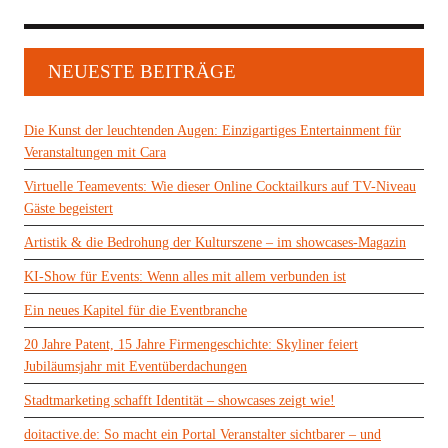
NEUESTE BEITRÄGE
Die Kunst der leuchtenden Augen: Einzigartiges Entertainment für
Veranstaltungen mit Cara
Virtuelle Teamevents: Wie dieser Online Cocktailkurs auf TV-Niveau
Gäste begeistert
Artistik & die Bedrohung der Kulturszene – im showcases-Magazin
KI-Show für Events: Wenn alles mit allem verbunden ist
Ein neues Kapitel für die Eventbranche
20 Jahre Patent, 15 Jahre Firmengeschichte: Skyliner feiert
Jubiläumsjahr mit Eventüberdachungen
Stadtmarketing schafft Identität – showcases zeigt wie!
doitactive.de: So macht ein Portal Veranstalter sichtbarer – und