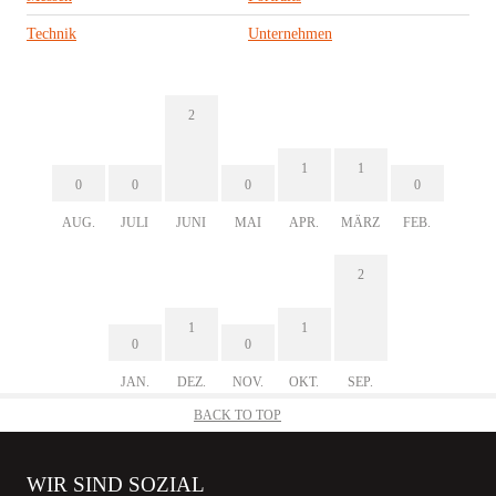
Technik
Unternehmen
2
1
1
0
0
0
0
AUG.
JULI
JUNI
MAI
APR.
MÄRZ
FEB.
2
1
1
0
0
JAN.
DEZ.
NOV.
OKT.
SEP.
BACK TO TOP
WIR SIND SOZIAL