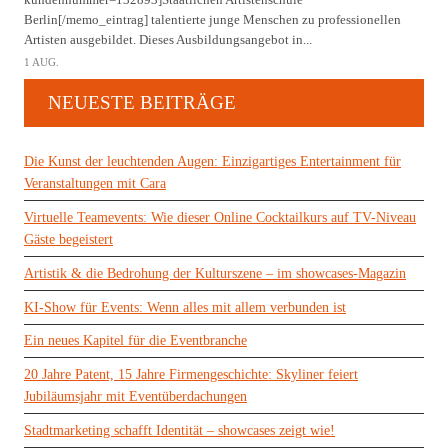
Berlin[/memo_eintrag] talentierte junge Menschen zu professionellen
Artisten ausgebildet. Dieses Ausbildungsangebot in...
1 AUG.
NEUESTE BEITRÄGE
Die Kunst der leuchtenden Augen: Einzigartiges Entertainment für
Veranstaltungen mit Cara
Virtuelle Teamevents: Wie dieser Online Cocktailkurs auf TV-Niveau
Gäste begeistert
Artistik & die Bedrohung der Kulturszene – im showcases-Magazin
KI-Show für Events: Wenn alles mit allem verbunden ist
Ein neues Kapitel für die Eventbranche
20 Jahre Patent, 15 Jahre Firmengeschichte: Skyliner feiert
Jubiläumsjahr mit Eventüberdachungen
Stadtmarketing schafft Identität – showcases zeigt wie!