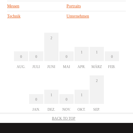
Messen
Portraits
Technik
Unternehmen
2
1
1
0
0
0
0
AUG.
JULI
JUNI
MAI
APR.
MÄRZ
FEB.
2
1
1
0
0
JAN.
DEZ.
NOV.
OKT.
SEP.
BACK TO TOP