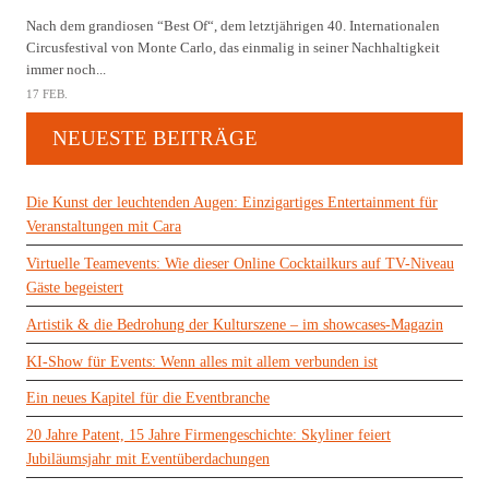
Nach dem grandiosen “Best Of“, dem letztjährigen 40. Internationalen
Circusfestival von Monte Carlo, das einmalig in seiner Nachhaltigkeit
immer noch...
17 FEB.
NEUESTE BEITRÄGE
Die Kunst der leuchtenden Augen: Einzigartiges Entertainment für
Veranstaltungen mit Cara
Virtuelle Teamevents: Wie dieser Online Cocktailkurs auf TV-Niveau
Gäste begeistert
Artistik & die Bedrohung der Kulturszene – im showcases-Magazin
KI-Show für Events: Wenn alles mit allem verbunden ist
Ein neues Kapitel für die Eventbranche
20 Jahre Patent, 15 Jahre Firmengeschichte: Skyliner feiert
Jubiläumsjahr mit Eventüberdachungen