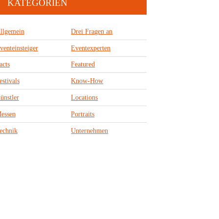
KATEGORIEN
llgemein
Drei Fragen an
venteinsteiger
Eventexperten
acts
Featured
estivals
Know-How
ünstler
Locations
essen
Portraits
echnik
Unternehmen