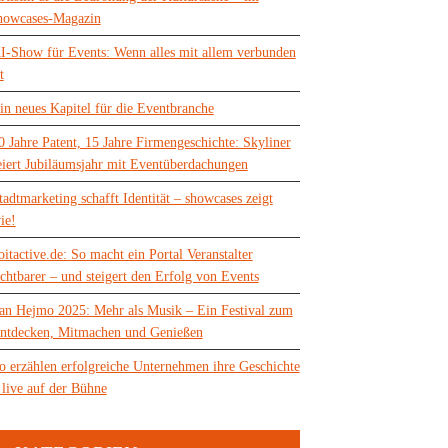
howcases-Magazin
I-Show für Events: Wenn alles mit allem verbunden
t
in neues Kapitel für die Eventbranche
0 Jahre Patent, 15 Jahre Firmengeschichte: Skyliner
eiert Jubiläumsjahr mit Eventüberdachungen
tadtmarketing schafft Identität – showcases zeigt
ie!
oitactive.de: So macht ein Portal Veranstalter
ichtbarer – und steigert den Erfolg von Events
an Hejmo 2025: Mehr als Musik – Ein Festival zum
ntdecken, Mitmachen und Genießen
o erzählen erfolgreiche Unternehmen ihre Geschichte
 live auf der Bühne