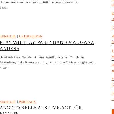
Unternehmenskommunikation, tritt den Gegenbeweis an....
s
2 JULI
K
is
E
2
KÜNSTLER
UNTERNEHMEN
PLAY WITH JAY: PARTYBAND MAL GANZ
f
ANDERS
S
w
Hand aufs Herz: Wer denkt beim Begriff „Partyband“ nicht an
Akkordeon, pinke Krawatten und „I will survive“? Genauso ging es...
d
27 APR.
s
S
E
S
–
KÜNSTLER
PORTRAITS
ANGELO KELLY ALS LIVE-ACT FÜR
EVENTS