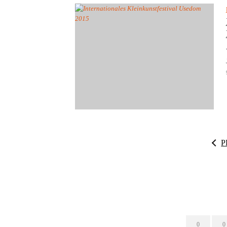
P
0
0