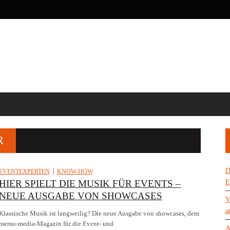
R
D
EVENTEXPERTEN
KNOW-HOW
HIER SPIELT DIE MUSIK FÜR EVENTS –
E
NEUE AUSGABE VON SHOWCASES
V
a
Klassische Musik ist langweilig? Die neue Ausgabe von showcases, dem
memo-media-Magazin für die Event- und
A