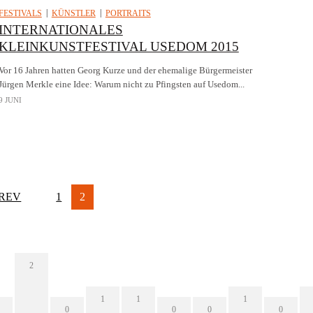
FESTIVALS
KÜNSTLER
PORTRAITS
INTERNATIONALES
KLEINKUNSTFESTIVAL USEDOM 2015
Vor 16 Jahren hatten Georg Kurze und der ehemalige Bürgermeister
Jürgen Merkle eine Idee: Warum nicht zu Pfingsten auf Usedom...
9 JUNI
REV
1
2
2
1
1
1
0
0
0
0