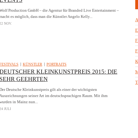
Wolf Production GmbH – die Agentur für Branded Live Entertainment –
macht es möglich, dass man die Künstler Angelo Kelly...
A
22 NOV.
E
F
F
K
FESTIVALS
KÜNSTLER
PORTRAITS
DEUTSCHER KLEINKUNSTPREIS 2015: DIE
M
SEHR GEEHRTEN
T
Der Deutsche Kleinkunstpreis gilt als einer der wichtigsten
Auszeichnungen seiner Art im deutschsprachigen Raum. Mit ihm
wurden in Mainz nun...
24 JULI