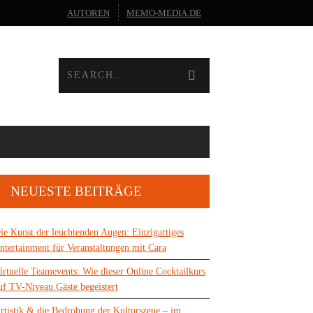
AUTOREN
MEMO-MEDIA.DE
NEUESTE BEITRÄGE
ie Kunst der leuchtenden Augen: Einzigartiges
ntertainment für Veranstaltungen mit Cara
irtuelle Teamevents: Wie dieser Online Cocktailkurs
uf TV-Niveau Gäste begeistert
rtistik & die Bedrohung der Kulturszene – im