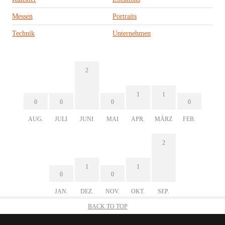
Messen
Portraits
Technik
Unternehmen
2
1
1
0
0
0
0
AUG.
JULI
JUNI
MAI
APR.
MÄRZ
FEB.
2
1
1
0
0
JAN.
DEZ.
NOV.
OKT.
SEP.
BACK TO TOP