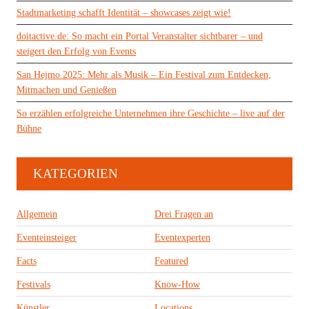
Stadtmarketing schafft Identität – showcases zeigt wie!
doitactive.de: So macht ein Portal Veranstalter sichtbarer – und
steigert den Erfolg von Events
San Hejmo 2025: Mehr als Musik – Ein Festival zum Entdecken,
Mitmachen und Genießen
So erzählen erfolgreiche Unternehmen ihre Geschichte – live auf der
Bühne
KATEGORIEN
Allgemein
Drei Fragen an
Eventeinsteiger
Eventexperten
Facts
Featured
Festivals
Know-How
Künstler
Locations