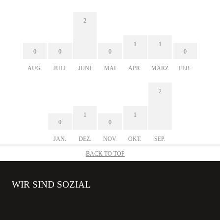
2
1
1
0
0
0
0
AUG.
JULI
JUNI
MAI
APR.
MÄRZ
FEB.
2
1
1
0
0
JAN.
DEZ.
NOV.
OKT.
SEP.
BACK TO TOP
WIR SIND SOZIAL