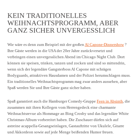
KEIN TRADITIONELLES
WEIHNACHTSPROGRAMM, ABER
GANZ SICHER UNVERGESSLICH
Wie wäre es denn zum Beispiel mit der großen
Al Capone-Dinnershow
?
Ihre Gäste werden in die USA der 20er Jahre zurückversetzt und
verbringen einen unvergesslichen Abend im Chicago Night Club. Dort
können sie speisen, trinken, tanzen und zocken und sind so mittendrin,
wenn sich der legendäre Gangsterboss Al Capone mit schrägen
Bodyguards, attraktiven Hausdamen und der Polizei herumschlagen muss.
Ein traditionelles Weihnachtsprogramm mag zwar anders aussehen, aber
Spaß werden Sie und Ihre Gäste ganz sicher haben.
Spaß garantiert auch die Hamburger Comedy-Gruppe
Feen in Absinth
, die
zusammen mit ihren Kollegen vom Herrengedeck eine charmante
Weihnachtsrevue als Hommage an Bing Crosby und das legendäre White
Christmas-Album vorbereitet haben. Die Zuschauer dürfen sich auf
astreine acappella-Gesangseinlagen, Gastauftritte von Ukulele, Gitarre
und Akkordeon sowie auf jede Menge beißenden Humor freuen.