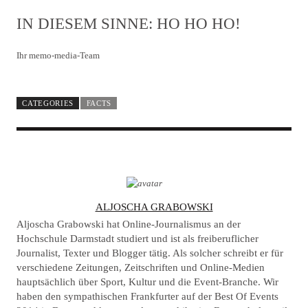
IN DIESEM SINNE: HO HO HO!
Ihr memo-media-Team
CATEGORIES
FACTS
A
ALJOSCHA GRABOWSKI
U
Aljoscha Grabowski hat Online-Journalismus an der
T
Hochschule Darmstadt studiert und ist als freiberuflicher
Journalist, Texter und Blogger tätig. Als solcher schreibt er für
H
verschiedene Zeitungen, Zeitschriften und Online-Medien
O
hauptsächlich über Sport, Kultur und die Event-Branche. Wir
R
haben den sympathischen Frankfurter auf der Best Of Events