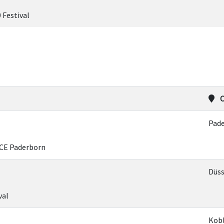
Festival
O
Pad
CE Paderborn
Düss
val
Kob