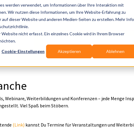
es werden verwendet, um Informationen über Ihre Interaktion mit
nen. Wir nutzen diese Informationen, um Ihre Website-Erfahrung zu
auf dieser Website und anderen Medien-Seiten zu erstellen. Mehr Inf
Publikationen
Branchen-Infos
Services
Bl
chutzrichtlinie.
Website nicht erfasst. Ein einzelnes Cookie wird in Ihrem Browser
Wo? Stadt, PLZ, Ort
 möchten.
Cookie-Einstellungen
Akzeptieren
Ablehnen
Wir suchen für Dich
ranche
s, Webinare, Weiterbildungen und Konferenzen – jede Menge Inspi
gestellt. Viel Spaß beim Stöbern.
etende
(Link)
kannst Du Termine für Veranstaltungen und Weiterbi