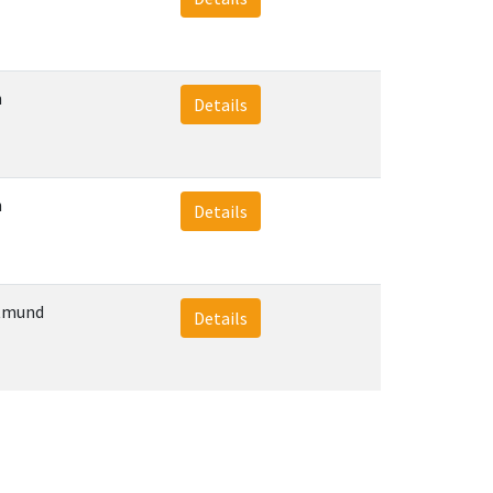
n
Details
n
Details
tmund
Details