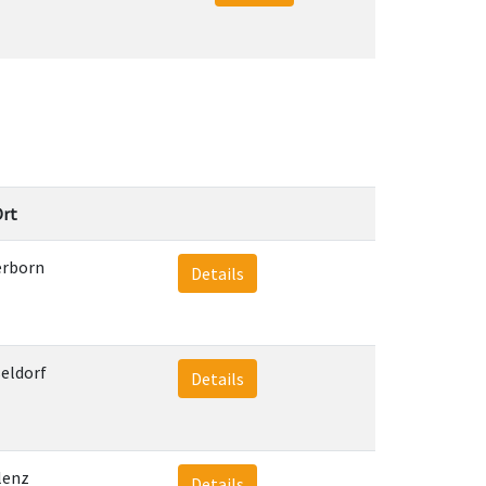
rt
erborn
Details
eldorf
Details
lenz
Details