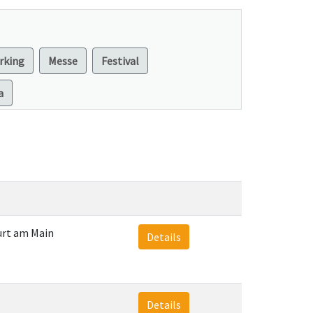
rking
Messe
Festival
a
urt am Main
Details
Details