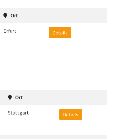
Ort
Erfurt
Details
Ort
Stuttgart
Details