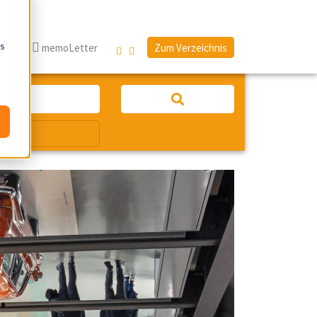
os
log
memoLetter
Zum Verzeichnis