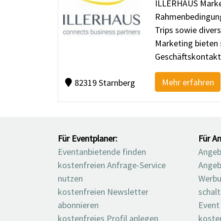
ILLERHAUS Marketi
Rahmenbedingunge
Trips sowie dive
Marketing bieten 
Geschäftskontakt
Mehr erfahren
82319 Starnberg
Für Eventplaner:
Für An
Eventanbietende finden
Angebo
kostenfreien Anfrage-Service
Angeb
nutzen
Werbu
kostenfreien Newsletter
schal
abonnieren
Event
kostenfreies Profil anlegen
koste