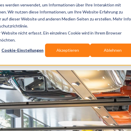
es werden verwendet, um Informationen über Ihre Interaktion mit
nen. Wir nutzen diese Informationen, um Ihre Website-Erfahrung zu
auf dieser Website und anderen Medien-Seiten zu erstellen. Mehr Inf
Publikationen
Branchen-Infos
Services
B
chutzrichtlinie.
Website nicht erfasst. Ein einzelnes Cookie wird in Ihrem Browser
Wo? Stadt, PLZ, Ort
 möchten.
Cookie-Einstellungen
Akzeptieren
Ablehnen
Wir suchen für Dich