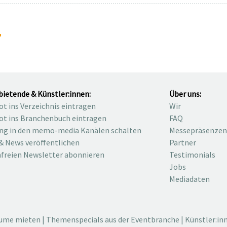
bietende & Künstler:innen:
Über uns:
t ins Verzeichnis eintragen
Wir
t ins Branchenbuch eintragen
FAQ
ng in den memo-media Kanälen schalten
Messepräsenzen
& News veröffentlichen
Partner
freien Newsletter abonnieren
Testimonials
Jobs
Mediadaten
äume mieten
|
Themenspecials aus der Eventbranche
|
Künstler:in