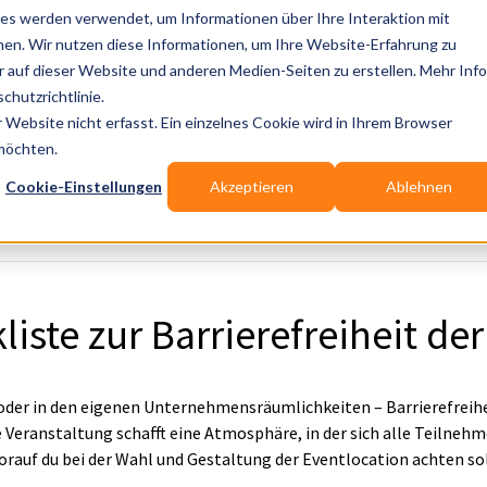
es werden verwendet, um Informationen über Ihre Interaktion mit
nen. Wir nutzen diese Informationen, um Ihre Website-Erfahrung zu
auf dieser Website und anderen Medien-Seiten zu erstellen. Mehr Inf
Publikationen
Branchen-Infos
Services
Bl
chutzrichtlinie.
Website nicht erfasst. Ein einzelnes Cookie wird in Ihrem Browser
Wo? Stadt, PLZ, Ort
 möchten.
Cookie-Einstellungen
Akzeptieren
Ablehnen
Wir suchen für Dich
te zur Barrierefreiheit der
oder in den eigenen Unternehmensräumlichkeiten – Barrierefreihei
e Veranstaltung schafft eine Atmosphäre, in der sich alle Teilne
worauf du bei der Wahl und Gestaltung der Eventlocation achten sol