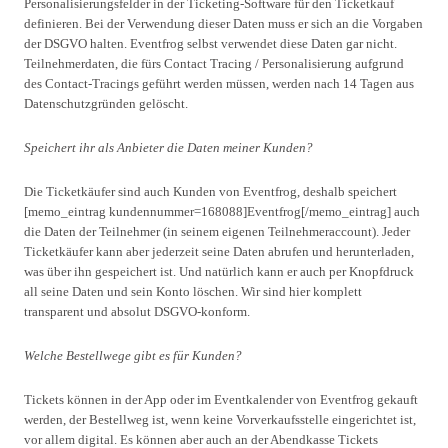
Personalisierungsfelder in der Ticketing-Software für den Ticketkauf
definieren. Bei der Verwendung dieser Daten muss er sich an die Vorgaben
der DSGVO halten. Eventfrog selbst verwendet diese Daten gar nicht.
Teilnehmerdaten, die fürs Contact Tracing / Personalisierung aufgrund
des Contact-Tracings geführt werden müssen, werden nach 14 Tagen aus
Datenschutzgründen gelöscht.
Speichert ihr als Anbieter die Daten meiner Kunden?
Die Ticketkäufer sind auch Kunden von Eventfrog, deshalb speichert
[memo_eintrag kundennummer=168088]Eventfrog[/memo_eintrag] auch
die Daten der Teilnehmer (in seinem eigenen Teilnehmeraccount). Jeder
Ticketkäufer kann aber jederzeit seine Daten abrufen und herunterladen,
was über ihn gespeichert ist. Und natürlich kann er auch per Knopfdruck
all seine Daten und sein Konto löschen. Wir sind hier komplett
transparent und absolut DSGVO-konform.
Welche Bestellwege gibt es für Kunden?
Tickets können in der App oder im Eventkalender von Eventfrog gekauft
werden, der Bestellweg ist, wenn keine Vorverkaufsstelle eingerichtet ist,
vor allem digital. Es können aber auch an der Abendkasse Tickets