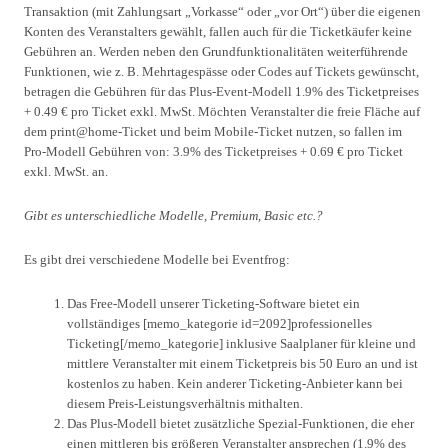
Transaktion (mit Zahlungsart „Vorkasse“ oder „vor Ort“) über die eigenen
Konten des Veranstalters gewählt, fallen auch für die Ticketkäufer keine
Gebühren an. Werden neben den Grundfunktionalitäten weiterführende
Funktionen, wie z. B. Mehrtagespässe oder Codes auf Tickets gewünscht,
betragen die Gebühren für das Plus-Event-Modell 1.9% des Ticketpreises
+ 0.49 € pro Ticket exkl. MwSt. Möchten Veranstalter die freie Fläche auf
dem print@home-Ticket und beim Mobile-Ticket nutzen, so fallen im
Pro-Modell Gebühren von: 3.9% des Ticketpreises + 0.69 € pro Ticket
exkl. MwSt. an.
Gibt es unterschiedliche Modelle, Premium, Basic etc.?
Es gibt drei verschiedene Modelle bei Eventfrog:
Das Free-Modell unserer Ticketing-Software bietet ein
vollständiges [memo_kategorie id=2092]professionelles
Ticketing[/memo_kategorie] inklusive Saalplaner für kleine und
mittlere Veranstalter mit einem Ticketpreis bis 50 Euro an und ist
kostenlos zu haben. Kein anderer Ticketing-Anbieter kann bei
diesem Preis-Leistungsverhältnis mithalten.
Das Plus-Modell bietet zusätzliche Spezial-Funktionen, die eher
einen mittleren bis größeren Veranstalter ansprechen (1.9% des