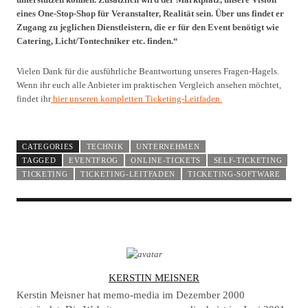
eines One-Stop-Shop für Veranstalter, Realität sein. Über uns findet er
Zugang zu jeglichen Dienstleistern, die er für den Event benötigt wie
Catering, Licht/Tontechniker etc. finden.“
Vielen Dank für die ausführliche Beantwortung unseres Fragen-Hagels.
Wenn ihr euch alle Anbieter im praktischen Vergleich ansehen möchtet,
findet ihr
hier unseren kompletten Ticketing-Leitfaden.
CATEGORIES
TECHNIK
UNTERNEHMEN
TAGGED
EVENTFROG
ONLINE-TICKETS
SELF-TICKETING
TICKETING
TICKETING-LEITFADEN
TICKETING-SOFTWARE
A
KERSTIN MEISNER
U
Kerstin Meisner hat memo-media im Dezember 2000