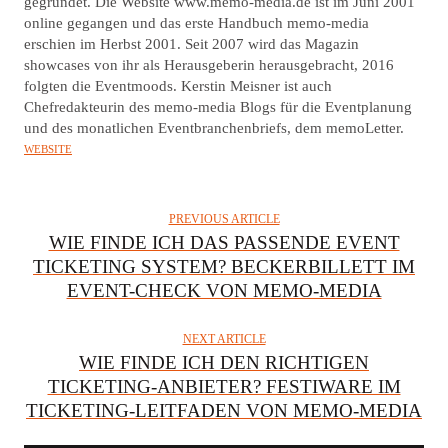
T
gegründet. Die Website www.memo-media.de ist im Juni 2001
online gegangen und das erste Handbuch memo-media
H
erschien im Herbst 2001. Seit 2007 wird das Magazin
O
showcases von ihr als Herausgeberin herausgebracht, 2016
R
folgten die Eventmoods. Kerstin Meisner ist auch
Chefredakteurin des memo-media Blogs für die Eventplanung
und des monatlichen Eventbranchenbriefs, dem memoLetter.
WEBSITE
PREVIOUS ARTICLE
WIE FINDE ICH DAS PASSENDE EVENT
TICKETING SYSTEM? BECKERBILLETT IM
EVENT-CHECK VON MEMO-MEDIA
NEXT ARTICLE
WIE FINDE ICH DEN RICHTIGEN
TICKETING-ANBIETER? FESTIWARE IM
TICKETING-LEITFADEN VON MEMO-MEDIA