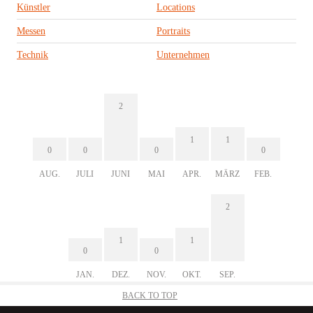
Künstler
Locations
Messen
Portraits
Technik
Unternehmen
2
1
1
0
0
0
0
AUG.
JULI
JUNI
MAI
APR.
MÄRZ
FEB.
2
1
1
0
0
JAN.
DEZ.
NOV.
OKT.
SEP.
BACK TO TOP