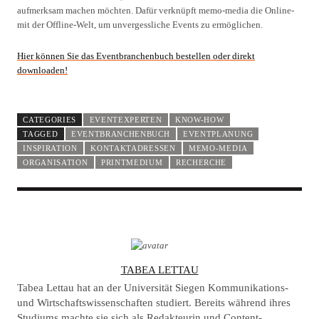
aufmerksam machen möchten. Dafür verknüpft memo-media die Online-
mit der Offline-Welt, um unvergessliche Events zu ermöglichen.
Hier können Sie das Eventbranchenbuch bestellen oder direkt
downloaden!
CATEGORIES
EVENTEXPERTEN
KNOW-HOW
TAGGED
EVENTBRANCHENBUCH
EVENTPLANUNG
INSPIRATION
KONTAKTADRESSEN
MEMO-MEDIA
ORGANISATION
PRINTMEDIUM
RECHERCHE
A
TABEA LETTAU
U
Tabea Lettau hat an der Universität Siegen Kommunikations-
T
und Wirtschaftswissenschaften studiert. Bereits während ihres
Studiums machte sie sich als Redakteurin und Content-