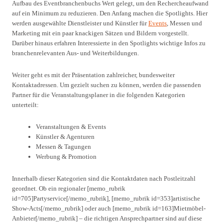
Aufbau des Eventbranchenbuchs Wert gelegt, um den Rechercheaufwand
auf ein Minimum zu reduzieren. Den Anfang machen die Spotlights. Hier
werden ausgewählte Dienstleister und Künstler für
Events
, Messen und
Marketing mit ein paar knackigen Sätzen und Bildern vorgestellt.
Darüber hinaus erfahren Interessierte in den Spotlights wichtige Infos zu
branchenrelevanten Aus- und Weiterbildungen.
Weiter geht es mit der Präsentation zahlreicher, bundesweiter
Kontaktadressen. Um gezielt suchen zu können, werden die passenden
Partner für die Veranstaltungsplaner in die folgenden Kategorien
unterteilt:
Veranstaltungen & Events
Künstler & Agenturen
Messen & Tagungen
Werbung & Promotion
Innerhalb dieser Kategorien sind die Kontaktdaten nach Postleitzahl
geordnet. Ob ein regionaler [memo_rubrik
id=705]Partyservice[/memo_rubrik], [memo_rubrik id=353]artistische
Show-Acts[/memo_rubrik] oder auch [memo_rubrik id=163]Mietmöbel-
Anbieter[/memo_rubrik] – die richtigen Ansprechpartner sind auf diese