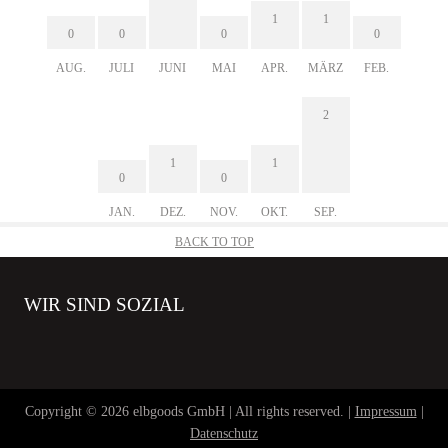
1
1
0
0
0
0
AUG.
JULI
JUNI
MAI
APR.
MÄRZ
FEB.
2
1
1
0
0
JAN.
DEZ.
NOV.
OKT.
SEP.
BACK TO TOP
WIR SIND SOZIAL
Copyright © 2026 elbgoods GmbH | All rights reserved. |
Impressum
|
Datenschutz