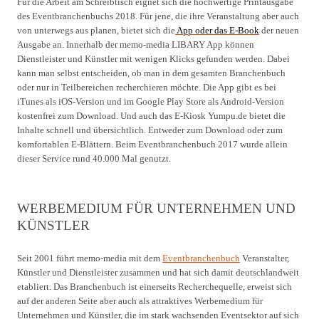
Für die Arbeit am Schreibtisch eignet sich die hochwertige Printausgabe
des Eventbranchenbuchs 2018. Für jene, die ihre Veranstaltung aber auch
von unterwegs aus planen, bietet sich die
App oder das E-Book
der neuen
Ausgabe an. Innerhalb der memo-media LIBARY App können
Dienstleister und Künstler mit wenigen Klicks gefunden werden. Dabei
kann man selbst entscheiden, ob man in dem gesamten Branchenbuch
oder nur in Teilbereichen recherchieren möchte. Die App gibt es bei
iTunes als iOS-Version und im Google Play Store als Android-Version
kostenfrei zum Download. Und auch das E-Kiosk Yumpu.de bietet die
Inhalte schnell und übersichtlich. Entweder zum Download oder zum
komfortablen E-Blättern. Beim Eventbranchenbuch 2017 wurde allein
dieser Service rund 40.000 Mal genutzt.
WERBEMEDIUM FÜR UNTERNEHMEN UND
KÜNSTLER
Seit 2001 führt memo-media mit dem
Eventbranchenbuch
Veranstalter,
Künstler und Dienstleister zusammen und hat sich damit deutschlandweit
etabliert. Das Branchenbuch ist einerseits Recherchequelle, erweist sich
auf der anderen Seite aber auch als attraktives Werbemedium für
Unternehmen und Künstler, die im stark wachsenden Eventsektor auf sich