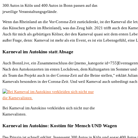
300 Autos in Köln und 400 Autos in Bonn passen auf das
jeweilige Veranstaltungsgelände.
Wenn das Rheinland an die Vor-Corona-Zeit zurückdenkt, ist der Karneval die let
das Küsschen geben im Rheinland), was das Zeug hält. 2021 trifft auch den Karne
Auch für mich als gebürtigen Kölner, der den Karneval quasi seit dem ersten Leb
außer Frage, denn: Karneval ist mehr als ein Event, es ist ein Lebensgefühl, eine 
Karneval im Autokino statt Absage
Auch BonnLive, ein Zusammenschluss der [memo_kategorie id=755]Eventagenture
Nach den Autokonzerten im ersten Lockdown, dem Kulturgarten im Sommer und den
als Team das Projekt auch in der Corona-Zeit auf die Beine stellen,“ erklärt Ju
Karnevals besonders in der Corona-Zeit. Und weil Karneval auch unbedingt nach
Bei Karneval im Autokino verkleiden sich nicht nur die
Karnevalisten.
Karneval im Autokino: Kostüm für Mensch UND Wagen
Das Prinzip ist schnell erklärt: Insgesamt 300 Autos in Köln und sogar 400 Auto