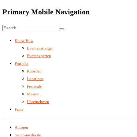
Primary Mobile Navigation
Know-How
Eventeinsteiger
Eventexperten
Portraits
Künstler
Locations
Festivals
Messen
Unternehmen
Facts
Autoren
memo-media.de