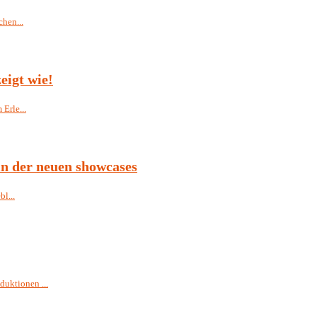
hen...
eigt wie!
Erle...
in der neuen showcases
l...
uktionen ...