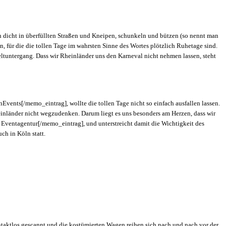
an dicht in überfüllten Straßen und Kneipen, schunkeln und bützen (so nennt man
, für die die tollen Tage im wahrsten Sinne des Wortes plötzlich Ruhetage sind.
eltuntergang. Dass wir Rheinländer uns den Karneval nicht nehmen lassen, steht
s[/memo_eintrag], wollte die tollen Tage nicht so einfach ausfallen lassen.
inländer nicht wegzudenken. Darum liegt es uns besonders am Herzen, dass wir
 Eventagentur[/memo_eintrag], und unterstreicht damit die Wichtigkeit des
h in Köln statt.
ontaktlos gescannt und die kostümierten Wagen reihen sich nach und nach vor der