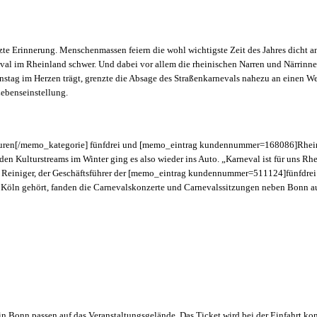
zte Erinnerung. Menschenmassen feiern die wohl wichtigste Zeit des Jahres dicht 
val im Rheinland schwer. Und dabei vor allem die rheinischen Narren und Närrinnen
enstag im Herzen trägt, grenzte die Absage des Straßenkarnevals nahezu an einen W
Lebenseinstellung.
n[/memo_kategorie] fünfdrei und [memo_eintrag kundennummer=168086]RheinEvent
 Kulturstreams im Winter ging es also wieder ins Auto. „Karneval ist für uns Rhe
lian Reiniger, der Geschäftsführer der [memo_eintrag kundennummer=511124]fünfdrei
 Köln gehört, fanden die Carnevalskonzerte und Carnevalssitzungen neben Bonn auc
s in Bonn passen auf das Veranstaltungsgelände. Das Ticket wird bei der Einfahrt k