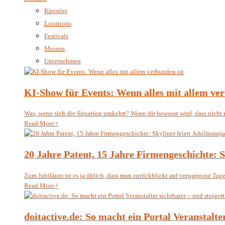
Künstler
Locations
Festivals
Messen
Unternehmen
KI-Show für Events: Wenn alles mit allem ver
Was, wenn sich die Situation umkehrt? Wenn dir bewusst wird, dass nicht 
Read More
+
20 Jahre Patent, 15 Jahre Firmengeschichte: 
Zum Jubiläum ist es ja üblich, dass man zurückblickt auf vergangene Tage 
Read More
+
doitactive.de: So macht ein Portal Veranstalte