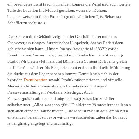
ein besonderes Licht taucht. „Kunden können die Wand und auch weitere
Teile der Location individuell gestalten, wenn sie möchten,
beispielsweise mit ihrem Firmenlogo oder ähnlichem“, ist Sebastian
Schäffler zu recht stolz.
Draußen vor dem Gebäude zeigt mir der Geschäftsführer noch das
Crossover, ein riesiges, futuristisches Kuppelzelt, das bei Bedarf dazu
gebucht werden kann. „Unsere [memo_kategorie id=3832]hybride
Eventlocation[/memo_kategorie] ist nicht einfach nur ein Streaming-
Studio. Wir bieten viel Platz und können den Content für Events gleich
mitliefern“, erzählt er. Als Beispiele nennt er die individuelle Möblierung,
die direkt aus dem Lager nebenan kommt. Damit lassen sich in der
hybriden
Eventlocation
sowohl Produktpräsentationen und virtuelle
Messestände durchführen als auch Betriebsversammlungen,
Presseveranstaltungen, Webinare, Meetings. „Auch
Fahrzeugpräsentationen sind möglich“, sagt Sebastian Schäffler
selbstbewusst. „Alles, was es so gibt.“ Für kleinere Veranstaltungen lassen
sich auch einzelne Räume mieten. „Die Idee ist zwar in der Corona-Krise
entstanden“, erzählt er, bevor wir uns verabschieden, „aber das Konzept
ist langfristig angelegt und nachhaltig.“