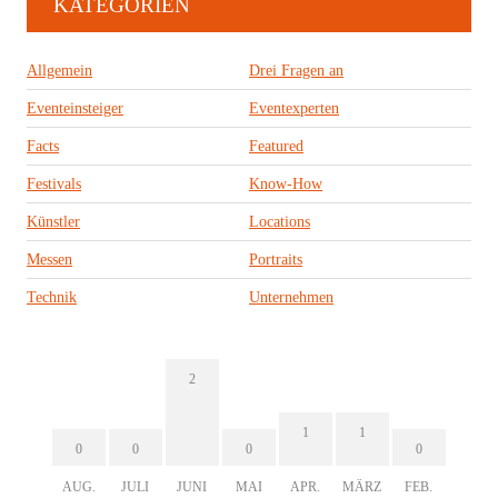
KATEGORIEN
Allgemein
Drei Fragen an
Eventeinsteiger
Eventexperten
Facts
Featured
Festivals
Know-How
Künstler
Locations
Messen
Portraits
Technik
Unternehmen
2
1
1
0
0
0
0
AUG.
JULI
JUNI
MAI
APR.
MÄRZ
FEB.