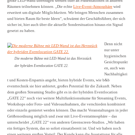
große LED-Wand übertragen werden oder an Präsentationen in anderen
Räumen teilnehmen können. „Die echte
Live-Event-Atmosphäre
wird
erweitert um digitale Möglichkeiten. Wir bringen Menschen zusammen
und bieten Raum für beste Ideen“, schwärmt der Geschäftsführer, der sich
sicher ist, hier auch über die aktuelle Sondersituation hinaus ein Signal
gesetzt zu haben.
Denn nicht
nur unter
hygienischen
Die moderne Bühne mit LED-Wand ist das Herzstück
Gesichtspunkt
der hybriden Eventlocation GATE 22.
en, auch was
Nachhaltigkei
t und Kosten-Ersparnis angeht, bieten hybride Events, wie b&b
eventtechnik sie hier anbietet, großes Potential für die Zukunft. Neben
dem großen Streaming Studio gibt es in der hybriden Eventlocation
„GATE 22“ noch vier weitere Multifunktionsräume für Streaming Events,
Workshops oder Foto- und Videoaufnahmen, die verschieden kombiniert
oder einzeln gemietet werden können. Das macht Veranstaltungen in jeder
Größenordnung möglich und zwar mit Live-Eventatmosphäre – das
unterscheidet „GATE 22“ von anderen Greenscreen-Studios. „Wir haben
ein fertiges System, das so sofort einsatzbereit ist. Und wir haben noch
einen weiteren großen Vorteil: Der Kunde kann die Ausstattung für alle