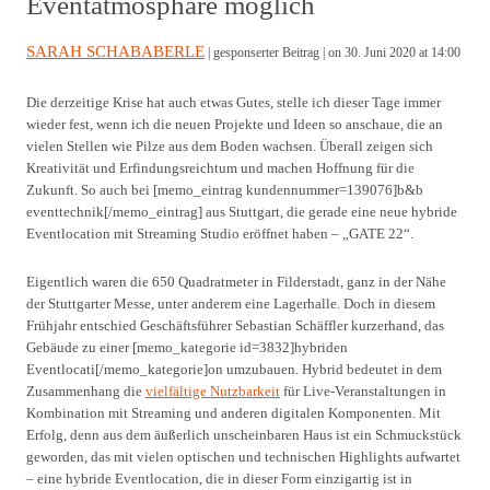
Eventatmosphäre möglich
SARAH SCHABABERLE
| gesponserter Beitrag |
on 30. Juni 2020 at 14:00
Die derzeitige Krise hat auch etwas Gutes, stelle ich dieser Tage immer
wieder fest, wenn ich die neuen Projekte und Ideen so anschaue, die an
vielen Stellen wie Pilze aus dem Boden wachsen. Überall zeigen sich
Kreativität und Erfindungsreichtum und machen Hoffnung für die
Zukunft. So auch bei [memo_eintrag kundennummer=139076]b&b
eventtechnik[/memo_eintrag] aus Stuttgart, die gerade eine neue hybride
Eventlocation mit Streaming Studio eröffnet haben – „GATE 22“.
Eigentlich waren die 650 Quadratmeter in Filderstadt, ganz in der Nähe
der Stuttgarter Messe, unter anderem eine Lagerhalle. Doch in diesem
Frühjahr entschied Geschäftsführer Sebastian Schäffler kurzerhand, das
Gebäude zu einer [memo_kategorie id=3832]hybriden
Eventlocati[/memo_kategorie]on umzubauen. Hybrid bedeutet in dem
Zusammenhang die
vielfältige Nutzbarkeit
für Live-Veranstaltungen in
Kombination mit Streaming und anderen digitalen Komponenten. Mit
Erfolg, denn aus dem äußerlich unscheinbaren Haus ist ein Schmuckstück
geworden, das mit vielen optischen und technischen Highlights aufwartet
– eine hybride Eventlocation, die in dieser Form einzigartig ist in