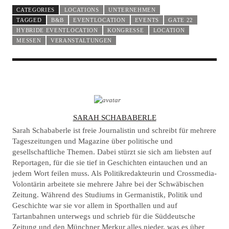
CATEGORIES
LOCATIONS
UNTERNEHMEN
TAGGED
B&B
EVENTLOCATION
EVENTS
GATE 22
HYBRIDE EVENTLOCATION
KONGRESSE
LOCATION
MESSEN
VERANSTALTUNGEN
A
SARAH SCHABABERLE
U
Sarah Schababerle ist freie Journalistin und schreibt für mehrere
T
Tageszeitungen und Magazine über politische und
gesellschaftliche Themen. Dabei stürzt sie sich am liebsten auf
H
Reportagen, für die sie tief in Geschichten eintauchen und an
O
jedem Wort feilen muss. Als Politikredakteurin und Crossmedia-
R
Volontärin arbeitete sie mehrere Jahre bei der Schwäbischen
Zeitung. Während des Studiums in Germanistik, Politik und
Geschichte war sie vor allem in Sporthallen und auf
Tartanbahnen unterwegs und schrieb für die Süddeutsche
Zeitung und den Münchner Merkur alles nieder, was es über