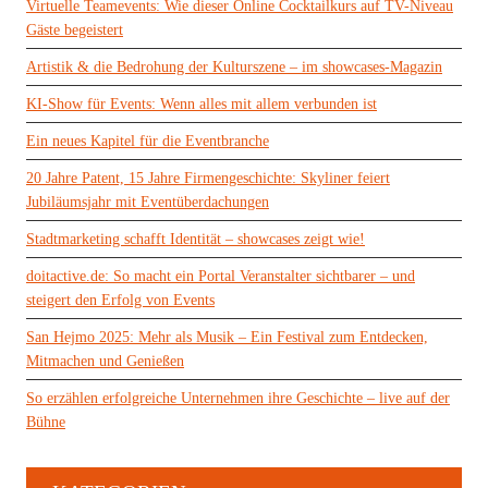
Virtuelle Teamevents: Wie dieser Online Cocktailkurs auf TV-Niveau
Gäste begeistert
Artistik & die Bedrohung der Kulturszene – im showcases-Magazin
KI-Show für Events: Wenn alles mit allem verbunden ist
Ein neues Kapitel für die Eventbranche
20 Jahre Patent, 15 Jahre Firmengeschichte: Skyliner feiert
Jubiläumsjahr mit Eventüberdachungen
Stadtmarketing schafft Identität – showcases zeigt wie!
doitactive.de: So macht ein Portal Veranstalter sichtbarer – und
steigert den Erfolg von Events
San Hejmo 2025: Mehr als Musik – Ein Festival zum Entdecken,
Mitmachen und Genießen
So erzählen erfolgreiche Unternehmen ihre Geschichte – live auf der
Bühne