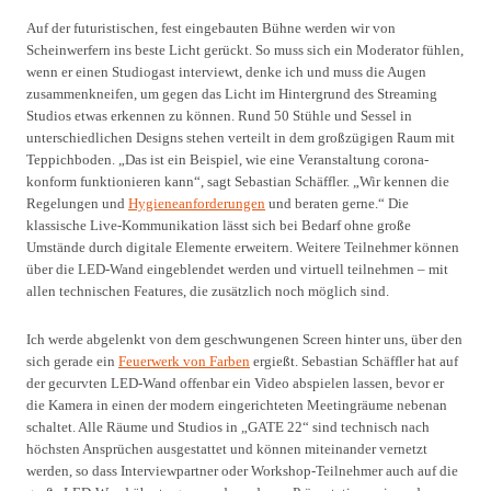
Auf der futuristischen, fest eingebauten Bühne werden wir von
Scheinwerfern ins beste Licht gerückt. So muss sich ein Moderator fühlen,
wenn er einen Studiogast interviewt, denke ich und muss die Augen
zusammenkneifen, um gegen das Licht im Hintergrund des Streaming
Studios etwas erkennen zu können. Rund 50 Stühle und Sessel in
unterschiedlichen Designs stehen verteilt in dem großzügigen Raum mit
Teppichboden. „Das ist ein Beispiel, wie eine Veranstaltung corona-
konform funktionieren kann“, sagt Sebastian Schäffler. „Wir kennen die
Regelungen und
Hygieneanforderungen
und beraten gerne.“ Die
klassische Live-Kommunikation lässt sich bei Bedarf ohne große
Umstände durch digitale Elemente erweitern. Weitere Teilnehmer können
über die LED-Wand eingeblendet werden und virtuell teilnehmen – mit
allen technischen Features, die zusätzlich noch möglich sind.
Ich werde abgelenkt von dem geschwungenen Screen hinter uns, über den
sich gerade ein
Feuerwerk von Farben
ergießt. Sebastian Schäffler hat auf
der gecurvten LED-Wand offenbar ein Video abspielen lassen, bevor er
die Kamera in einen der modern eingerichteten Meetingräume nebenan
schaltet. Alle Räume und Studios in „GATE 22“ sind technisch nach
höchsten Ansprüchen ausgestattet und können miteinander vernetzt
werden, so dass Interviewpartner oder Workshop-Teilnehmer auch auf die