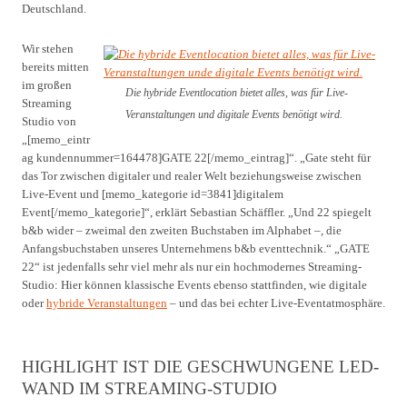
Deutschland.
Wir stehen
bereits mitten
im großen
Die hybride Eventlocation bietet alles, was für Live-
Streaming
Veranstaltungen und digitale Events benötigt wird.
Studio von
„[memo_eintr
ag kundennummer=164478]GATE 22[/memo_eintrag]“. „Gate steht für
das Tor zwischen digitaler und realer Welt beziehungsweise zwischen
Live-Event und [memo_kategorie id=3841]digitalem
Event[/memo_kategorie]“, erklärt Sebastian Schäffler. „Und 22 spiegelt
b&b wider – zweimal den zweiten Buchstaben im Alphabet –, die
Anfangsbuchstaben unseres Unternehmens b&b eventtechnik.“ „GATE
22“ ist jedenfalls sehr viel mehr als nur ein hochmodernes Streaming-
Studio: Hier können klassische Events ebenso stattfinden, wie digitale
oder
hybride Veranstaltungen
– und das bei echter Live-Eventatmosphäre.
HIGHLIGHT IST DIE GESCHWUNGENE LED-
WAND IM STREAMING-STUDIO