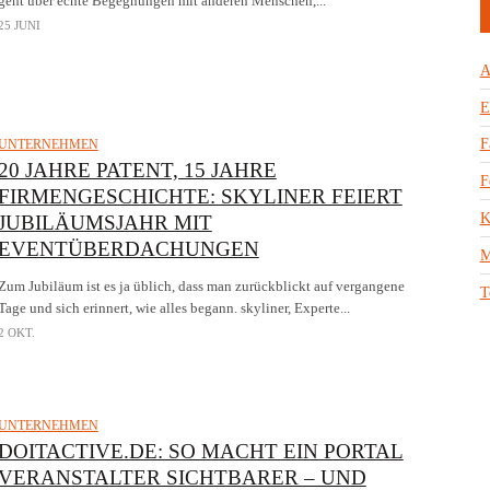
geht über echte Begegnungen mit anderen Menschen,...
25 JUNI
A
E
F
UNTERNEHMEN
20 JAHRE PATENT, 15 JAHRE
F
FIRMENGESCHICHTE: SKYLINER FEIERT
K
JUBILÄUMSJAHR MIT
EVENTÜBERDACHUNGEN
M
Zum Jubiläum ist es ja üblich, dass man zurückblickt auf vergangene
T
Tage und sich erinnert, wie alles begann. skyliner, Experte...
2 OKT.
UNTERNEHMEN
DOITACTIVE.DE: SO MACHT EIN PORTAL
VERANSTALTER SICHTBARER – UND