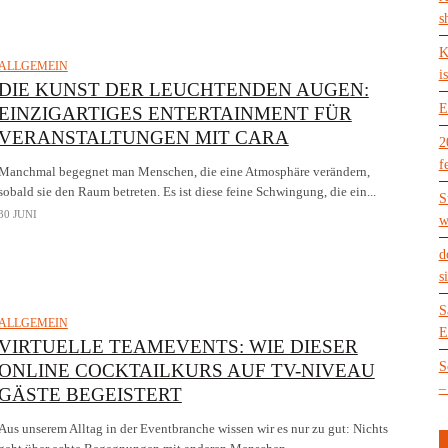
s
K
ALLGEMEIN
is
DIE KUNST DER LEUCHTENDEN AUGEN:
E
EINZIGARTIGES ENTERTAINMENT FÜR
VERANSTALTUNGEN MIT CARA
2
f
Manchmal begegnet man Menschen, die eine Atmosphäre verändern,
sobald sie den Raum betreten. Es ist diese feine Schwingung, die ein...
S
30 JUNI
w
d
s
S
ALLGEMEIN
E
VIRTUELLE TEAMEVENTS: WIE DIESER
S
ONLINE COCKTAILKURS AUF TV-NIVEAU
–
GÄSTE BEGEISTERT
Aus unserem Alltag in der Eventbranche wissen wir es nur zu gut: Nichts