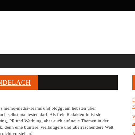
UNDELACH
D
E
 des memo-media-Teams und bloggt am liebsten über
ch selbst mal testen darf. Als freie Redakteurin ist sie
V
keting, PR und Werbung, aber auch auf neue Themen in der
a
, denn eine buntere, vielfältigere und überraschendere Welt,
 nicht vorstellen!
A