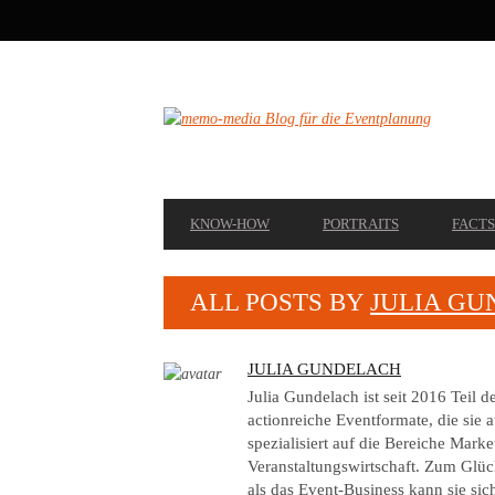
SECONDARY
NAVIGATION
PRIMARY
KNOW-HOW
PORTRAITS
FACTS
NAVIGATION
ALL POSTS BY
JULIA G
AUTHOR
JULIA GUNDELACH
Julia Gundelach ist seit 2016 Teil
actionreiche Eventformate, die sie au
spezialisiert auf die Bereiche Mar
Veranstaltungswirtschaft. Zum Glück
als das Event-Business kann sie sich