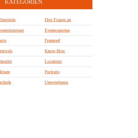
KATEGORIEN
llgemein
Drei Fragen an
venteinsteiger
Eventexperten
acts
Featured
estivals
Know-How
ünstler
Locations
essen
Portraits
echnik
Unternehmen