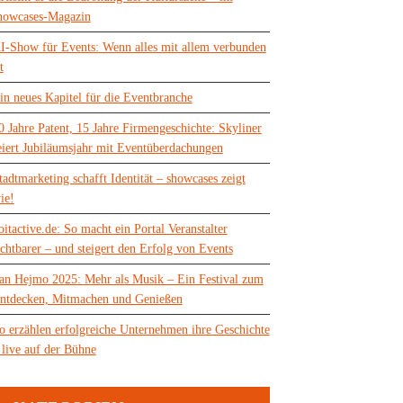
howcases-Magazin
I-Show für Events: Wenn alles mit allem verbunden
t
in neues Kapitel für die Eventbranche
0 Jahre Patent, 15 Jahre Firmengeschichte: Skyliner
eiert Jubiläumsjahr mit Eventüberdachungen
tadtmarketing schafft Identität – showcases zeigt
ie!
oitactive.de: So macht ein Portal Veranstalter
ichtbarer – und steigert den Erfolg von Events
an Hejmo 2025: Mehr als Musik – Ein Festival zum
ntdecken, Mitmachen und Genießen
o erzählen erfolgreiche Unternehmen ihre Geschichte
 live auf der Bühne