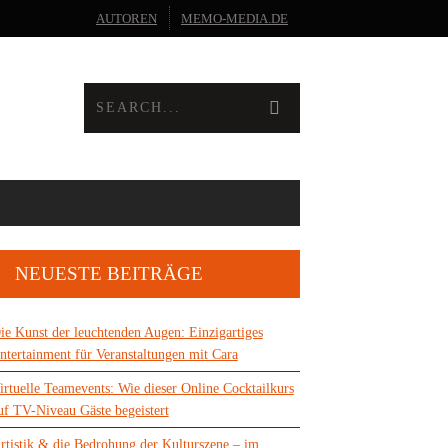
AUTOREN
MEMO-MEDIA.DE
NEUESTE BEITRÄGE
ie Kunst der leuchtenden Augen: Einzigartiges
ntertainment für Veranstaltungen mit Cara
irtuelle Teamevents: Wie dieser Online Cocktailkurs
uf TV-Niveau Gäste begeistert
rtistik & die Bedrohung der Kulturszene – im