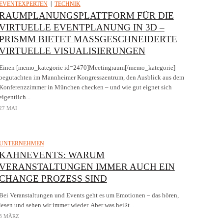
EVENTEXPERTEN
TECHNIK
RAUMPLANUNGSPLATTFORM FÜR DIE
VIRTUELLE EVENTPLANUNG IN 3D –
PRISMM BIETET MASSGESCHNEIDERTE V
IRTUELLE VISUALISIERUNGEN
Einen [memo_kategorie id=2470]Meetingraum[/memo_kategorie]
begutachten im Mannheimer Kongresszentrum, den Ausblick aus dem
Konferenzzimmer in München checken – und wie gut eignet sich
eigentlich...
27 MAI
UNTERNEHMEN
KAHNEVENTS: WARUM
VERANSTALTUNGEN IMMER AUCH EIN
CHANGE PROZESS SIND
Bei Veranstaltungen und Events geht es um Emotionen – das hören,
lesen und sehen wir immer wieder. Aber was heißt...
3 MÄRZ