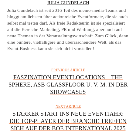
A
JULIA GUNDELACH
U
Julia Gundelach ist seit 2016 Teil des memo-media-Teams und
T
bloggt am liebsten über actionreiche Eventformate, die sie auch
selbst mal testen darf. Als freie Redakteurin ist sie spezialisiert
H
auf die Bereiche Marketing, PR und Werbung, aber auch auf
O
neue Themen in der Veranstaltungswirtschaft. Zum Glück, denn
R
eine buntere, vielfältigere und überraschendere Welt, als das
Event-Business kann sie sich nicht vorstellen!
PREVIOUS ARTICLE
FASZINATION EVENTLOCATIONS – THE
SPHERE, ASB GLASSFLOOR U. V. M. IN DER
SHOWCASES
NEXT ARTICLE
STARKER START INS NEUE EVENTJAHR:
DIE TOP-PLAYER DER BRANCHE TREFFEN
SICH AUF DER BOE INTERNATIONAL 2025