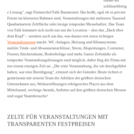
immer als
schlüsselfertig
e Lösung“, sagt Firmenchef Falk Baumeister. Das heißt, egal ob es private
Feiern im kleineren Rahmen sind, Veranstaltungen mit mehreren Tausend
Quadratmetern Zeltfläche oder riesige temporäre Messehallen: Das Team
von Falk kümmert sich nicht nur um die Location – also das „Dach über
dem Kopf“ – sondern auch um das, was daraus erst einen richtigen
Veranstaltungsort
macht: WC-Anlagen, Heizung und Klimasysteme,
mobile Trink- und Abwasseranschlüsse, Strom, Absperrungen, Container,
Fenster, Küchenräume, Bodenbeläge und mehr. Ganze Zeltstädte als
temporäre Veranstaltungslösungen sind möglich, dabei fing die Firma mit
nur einem einzigen Zelt an. „Die erste Veranstaltung, die wir durchgeführt
haben, war eine Beerdigung“, erinnert sich der Gründer. Heute richtet er
gemeinsam mit seinem Team die Jubiläen der größten deutschen
Unternehmen aus, Werkseröffnungen erfolgreicher Player aus dem
Mittelstand, wichtige Awards, Auftritte auf den größten deutschen Messen
und sogar Staatsbesuche!
ZELTE FÜR VERANSTALTUNGEN MIT
TRANSPARENTEN FESTPREISEN