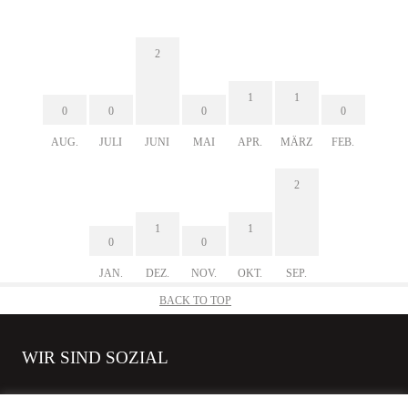
2
1
1
0
0
0
0
AUG.
JULI
JUNI
MAI
APR.
MÄRZ
FEB.
2
1
1
0
0
JAN.
DEZ.
NOV.
OKT.
SEP.
BACK TO TOP
WIR SIND SOZIAL