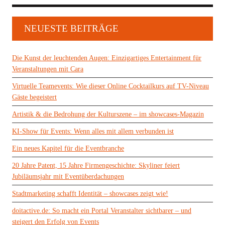
NEUESTE BEITRÄGE
Die Kunst der leuchtenden Augen: Einzigartiges Entertainment für
Veranstaltungen mit Cara
Virtuelle Teamevents: Wie dieser Online Cocktailkurs auf TV-Niveau
Gäste begeistert
Artistik & die Bedrohung der Kulturszene – im showcases-Magazin
KI-Show für Events: Wenn alles mit allem verbunden ist
Ein neues Kapitel für die Eventbranche
20 Jahre Patent, 15 Jahre Firmengeschichte: Skyliner feiert
Jubiläumsjahr mit Eventüberdachungen
Stadtmarketing schafft Identität – showcases zeigt wie!
doitactive.de: So macht ein Portal Veranstalter sichtbarer – und
steigert den Erfolg von Events