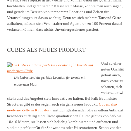
wir ein, zwei Projekte in der Woche und können dabei die Qualität immer
hochhalten und garantieren.“ Klasse statt Masse, könnte man auch sagen,
und gerade im Bereich von temporären Locations und Zelten für
Veranstaltungen ist das so wichtig. Denn wo sich mehrere Tausend Gäste
aufhalten, müssen sich Veranstalter und Agenturen zu 100 Prozent darauf
verlassen können, dass nichts Unvorhergesehenes passiert.
CUBES ALS NEUES PRODUKT
Und zu einer
guten Qualität
gehört auch,
Die Cubes sind die perfekte Location für Events mit
nach vorne zu
modernem Flair.
schauen, sich
weiterzuentwi
ckeln und das Angebot stets innovativ zu halten. Bei Falk Baumeister
Structures gibt es deswegen auch ein ganz neues Produkt:
Cubes, also
moderne Zelte in Kubusform
mit Echtglasfassaden, die in edlem Anthrazit
besonders auffällig sind. Diese quadratischen Räume gibt es von 5×5 bis
10×10 Metern, sie lassen sich beliebig kombinieren und aufbauen und
sind ein perfekter Ort für Showrooms oder Präsentationen. Schon vor der