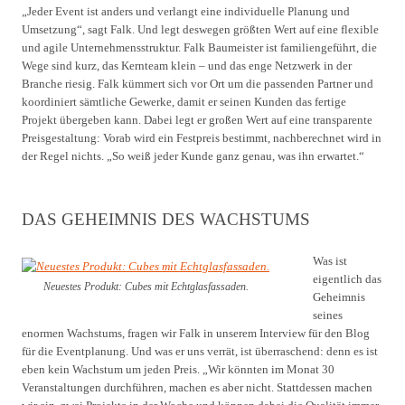
„Jeder Event ist anders und verlangt eine individuelle Planung und
Umsetzung“, sagt Falk. Und legt deswegen größten Wert auf eine flexible
und agile Unternehmensstruktur. Falk Baumeister ist familiengeführt, die
Wege sind kurz, das Kernteam klein – und das enge Netzwerk in der
Branche riesig. Falk kümmert sich vor Ort um die passenden Partner und
koordiniert sämtliche Gewerke, damit er seinen Kunden das fertige
Projekt übergeben kann. Dabei legt er großen Wert auf eine transparente
Preisgestaltung: Vorab wird ein Festpreis bestimmt, nachberechnet wird in
der Regel nichts. „So weiß jeder Kunde ganz genau, was ihn erwartet.“
DAS GEHEIMNIS DES WACHSTUMS
Was ist
eigentlich das
Neuestes Produkt: Cubes mit Echtglasfassaden.
Geheimnis
seines
enormen Wachstums, fragen wir Falk in unserem Interview für den Blog
für die Eventplanung. Und was er uns verrät, ist überraschend: denn es ist
eben kein Wachstum um jeden Preis. „Wir könnten im Monat 30
Veranstaltungen durchführen, machen es aber nicht. Stattdessen machen