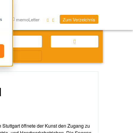
log
memoLetter
Zum Verzeichnis
os
l
Stuttgart öffnete der Kunst den Zugang zu
dustrie- und Handwerksbetrieben. Die Spanne