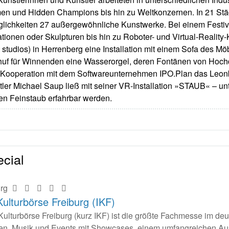
men und Hidden Champions bis hin zu Weltkonzernen. In 21 St
glichkeiten 27 außergewöhnliche Kunstwerke. Bei einem Festiv
ationen oder Skulpturen bis hin zu Roboter- und Virtual-Reality
dios) in Herrenberg eine Installation mit einem Sofa des Möbe
 schuf für Winnenden eine Wasserorgel, deren Fontänen von Hoch
Kooperation mit dem Softwareunternehmen IPO.Plan das Leonbe
ler Michael Saup ließ mit seiner VR-Installation »STAUB« – unte
n Feinstaub erfahrbar werden.
cial
urg
Kulturbörse Freiburg (IKF)
 Kulturbörse Freiburg (kurz IKF) ist die größte Fachmesse im d
n, Musik und Events mit Showcases, einem umfangreichen Auss