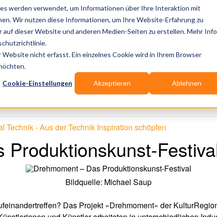
es werden verwendet, um Informationen über Ihre Interaktion mit
nen. Wir nutzen diese Informationen, um Ihre Website-Erfahrung zu
Publikationen
Branchen-Infos
Services
B
auf dieser Website und anderen Medien-Seiten zu erstellen. Mehr Inf
chutzrichtlinie.
Website nicht erfasst. Ein einzelnes Cookie wird in Ihrem Browser
Wo? Stadt, PLZ, Ort
 möchten.
Cookie-Einstellungen
Akzeptieren
Ablehnen
Wir suchen für Dich
Technik - Aus der Technik Inspiration schöpfen
Produktionskunst-Festiva
Bildquelle: Michael Saup
ufeinandertreffen? Das Projekt »Drehmoment« der KulturRegion 
 Künstlerinnen und Künstler arbeiteten in unterschiedlichen In