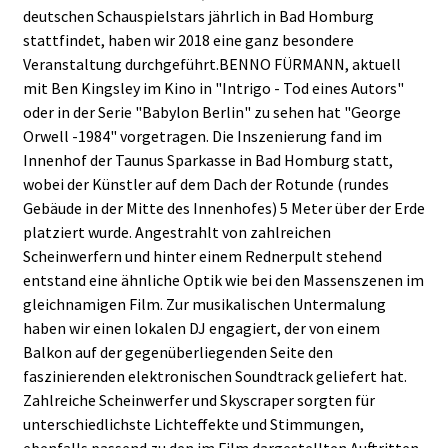
deutschen Schauspielstars jährlich in Bad Homburg
stattfindet, haben wir 2018 eine ganz besondere
Veranstaltung durchgeführt.BENNO FÜRMANN, aktuell
mit Ben Kingsley im Kino in "Intrigo - Tod eines Autors"
oder in der Serie "Babylon Berlin" zu sehen hat "George
Orwell -1984" vorgetragen. Die Inszenierung fand im
Innenhof der Taunus Sparkasse in Bad Homburg statt,
wobei der Künstler auf dem Dach der Rotunde (rundes
Gebäude in der Mitte des Innenhofes) 5 Meter über der Erde
platziert wurde. Angestrahlt von zahlreichen
Scheinwerfern und hinter einem Rednerpult stehend
entstand eine ähnliche Optik wie bei den Massenszenen im
gleichnamigen Film. Zur musikalischen Untermalung
haben wir einen lokalen DJ engagiert, der von einem
Balkon auf der gegenüberliegenden Seite den
faszinierenden elektronischen Soundtrack geliefert hat.
Zahlreiche Scheinwerfer und Skyscraper sorgten für
unterschiedlichste Lichteffekte und Stimmungen,
ebenfalls passend zu den im Film dargestellten Auftritten