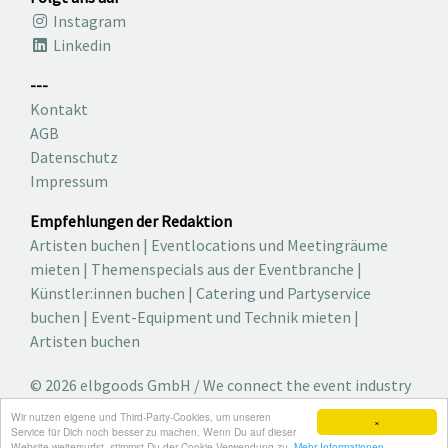
Instagram
Linkedin
---
Kontakt
AGB
Datenschutz
Impressum
Empfehlungen der Redaktion
Artisten buchen
|
Eventlocations und Meetingräume
mieten
|
Themenspecials aus der Eventbranche
|
Künstler:innen buchen
|
Catering und Partyservice
buchen
|
Event-Equipment und Technik mieten
|
Artisten buchen
© 2026 elbgoods GmbH / We connect the event industry
/ Medienvielfalt für die Eventplanung /
Wir nutzen eigene und Third-Party-Cookies, um unseren
×
Eventbranchenbuch, Blog, Magazin und mehr
Service für Dich noch besser zu machen. Wenn Du auf dieser
Website weitersurfst, stimmst Du der Cookie-Verwendung zu.
Mehr Informationen