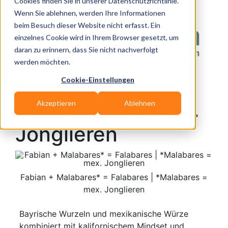
Cookies finden Sie in unserer Datenschutzrichtlinie.
zurück zum Themen Special Themenspecial
Wenn Sie ablehnen, werden Ihre Informationen
Artistik
beim Besuch dieser Website nicht erfasst. Ein
Fabian +
einzelnes Cookie wird in Ihrem Browser gesetzt, um
daran zu erinnern, dass Sie nicht nachverfolgt
Malabares* =
werden möchten.
Falabares |
Cookie-Einstellungen
*Malabares = mex.
Akzeptieren
Ablehnen
Jonglieren
Fabian + Malabares* = Falabares | *Malabares =
mex. Jonglieren
Bayrische Wurzeln und mexikanische Würze
kombiniert mit kalifornischem Mindset und