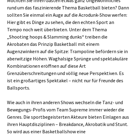
Möchten Sie Ihren Gästen etwas ganz Ungewöhnliches
rund um das faszinierende Thema Basketball bieten? Dann
sollten Sie einmal ein Auge auf die Acrodunk-Show werfen:
Hier gibt es Dinge zu sehen, die den echten Sport an
Tempo noch weit überbieten. Unter dem Thema
„Shooting hoops & Slamming dunks“ treiben die
Akrobaten das Prinzip Basketball mit einem
Augenzwinkern auf die Spitze: Trampoline befördern sie in
aberwitzige Höhen. Waghalsige Sprünge und spektakuläre
Kombinationen eröffnen auf diese Art
Grenzüberschreitungen und völlig neue Perspektiven. Es
ist ein großartiges Spektakel – nicht nur für Freunde des
Ballsports.
Wie auch in ihren anderen Shows wechseln die Tanz- und
Bewegungs-Profis vom Team Supreme immer wieder die
Genres. Die sportbegeisterten Akteure bieten Einlagen aus
ihren Hauptdisziplinen – Breakdance, Akrobatik und Stunt.
So wird aus einer Basketballshow eine