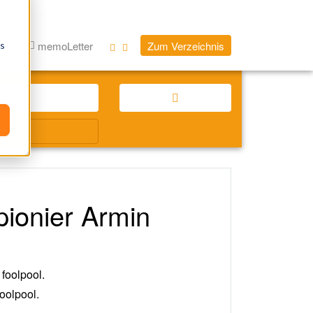
log
memoLetter
Zum Verzeichnis
os
pionier Armin
oolpool.