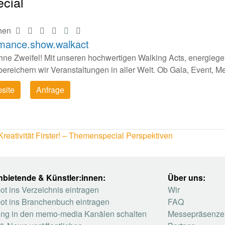
cial
hen
rmance.show.walkact
 ohne Zweifel! Mit unseren hochwertigen Walking Acts, energi
bereichern wir Veranstaltungen in aller Welt. Ob Gala, Event, Mes
site
Anfrage
reativität Firster! – Themenspecial Perspektiven
nbietende & Künstler:innen:
Über uns:
t ins Verzeichnis eintragen
Wir
ot ins Branchenbuch eintragen
FAQ
ng in den memo-media Kanälen schalten
Messepräsenze