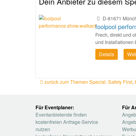
Dein Anbieter zu diesem Spe
D-81671 Münc
foolpool perfo
Frech, direkt und
und Installationen 
Details
Web
zurück zum Themen Special: Safety First, K
Für Eventplaner:
Für A
Eventanbietende finden
Angebo
kostenfreien Anfrage-Service
Angeb
nutzen
Werbu