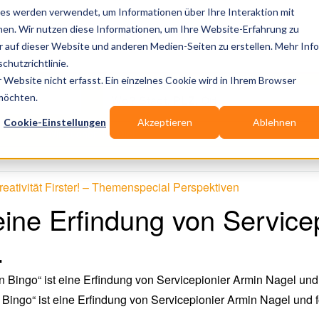
es werden verwendet, um Informationen über Ihre Interaktion mit
nen. Wir nutzen diese Informationen, um Ihre Website-Erfahrung zu
Publikationen
Branchen-Infos
Services
B
auf dieser Website und anderen Medien-Seiten zu erstellen. Mehr Inf
chutzrichtlinie.
Website nicht erfasst. Ein einzelnes Cookie wird in Ihrem Browser
Wo? Stadt, PLZ, Ort
 möchten.
Cookie-Einstellungen
Akzeptieren
Ablehnen
Wir suchen für Dich
eativität Firster! – Themenspecial Perspektiven
 eine Erfindung von Service
.
 Bingo“ ist eine Erfindung von Servicepionier Armin Nagel und f