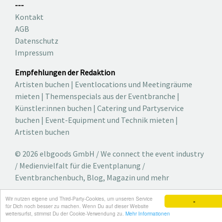
---
Kontakt
AGB
Datenschutz
Impressum
Empfehlungen der Redaktion
Artisten buchen
|
Eventlocations und Meetingräume
mieten
|
Themenspecials aus der Eventbranche
|
Künstler:innen buchen
|
Catering und Partyservice
buchen
|
Event-Equipment und Technik mieten
|
Artisten buchen
© 2026 elbgoods GmbH / We connect the event industry
/ Medienvielfalt für die Eventplanung /
Eventbranchenbuch, Blog, Magazin und mehr
Wir nutzen eigene und Third-Party-Cookies, um unseren Service
×
für Dich noch besser zu machen. Wenn Du auf dieser Website
weitersurfst, stimmst Du der Cookie-Verwendung zu.
Mehr Informationen