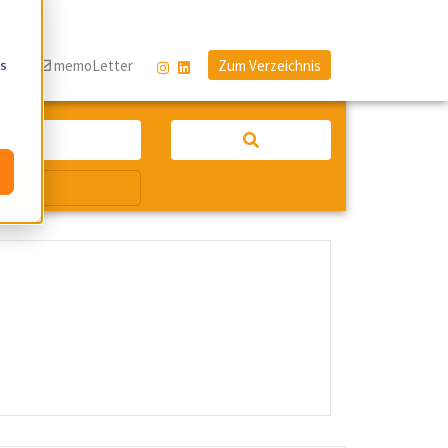
os
og
memoLetter
Zum Verzeichnis