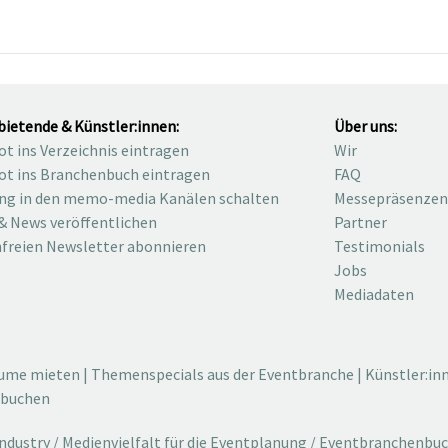
bietende & Künstler:innen:
Über uns:
t ins Verzeichnis eintragen
Wir
t ins Branchenbuch eintragen
FAQ
ng in den memo-media Kanälen schalten
Messepräsenzen
& News veröffentlichen
Partner
freien Newsletter abonnieren
Testimonials
Jobs
Mediadaten
äume mieten
|
Themenspecials aus der Eventbranche
|
Künstler:in
 buchen
dustry / Medienvielfalt für die Eventplanung / Eventbranchenbu