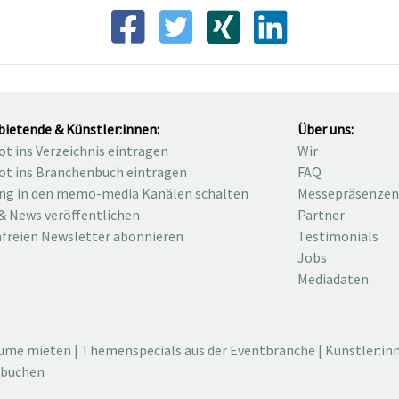
bietende & Künstler:innen:
Über uns:
t ins Verzeichnis eintragen
Wir
t ins Branchenbuch eintragen
FAQ
ng in den memo-media Kanälen schalten
Messepräsenzen
& News veröffentlichen
Partner
freien Newsletter abonnieren
Testimonials
Jobs
Mediadaten
äume mieten
|
Themenspecials aus der Eventbranche
|
Künstler:in
 buchen