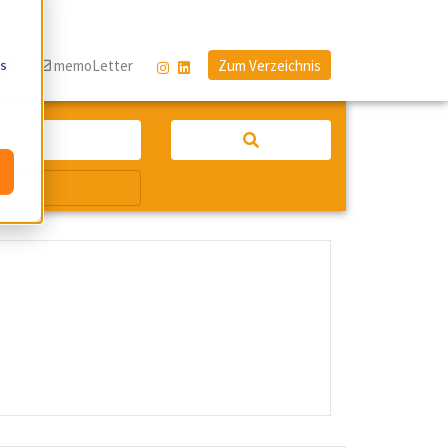
os
og
memoLetter
Zum Verzeichnis