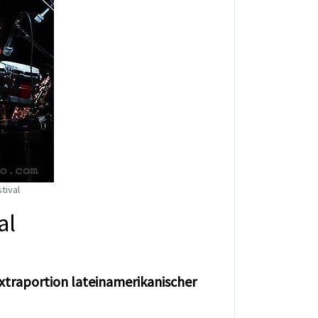
tival
al
xtraportion lateinamerikanischer