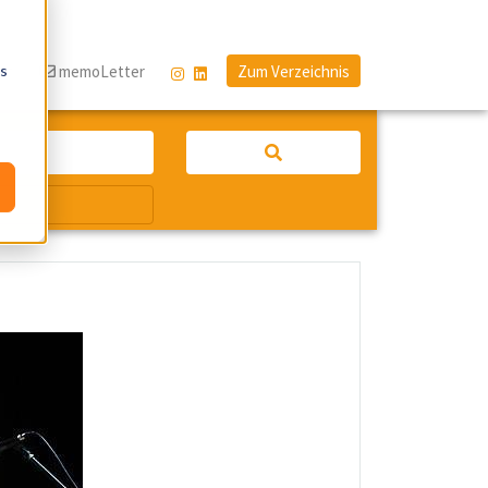
os
og
memoLetter
Zum Verzeichnis