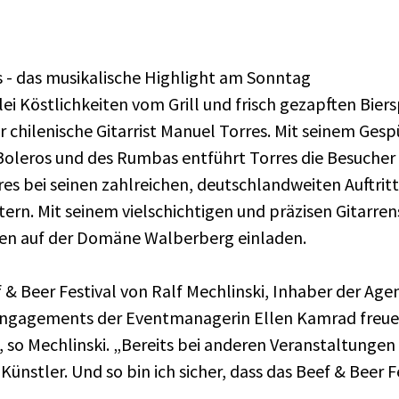
es - das musikalische Highlight am Sonntag
lei Köstlichkeiten vom Grill und frisch gezapften Bier
 chilenische Gitarrist Manuel Torres. Mit seinem Gespü
leros und des Rumbas entführt Torres die Besucher 
es bei seinen zahlreichen, deutschlandweiten Auftrit
rn. Mit seinem vielschichtigen und präzisen Gitarre
n auf der Domäne Walberberg einladen.
& Beer Festival von Ralf Mechlinski, Inhaber der Ag
gagements der Eventmanagerin Ellen Kamrad freue i
 so Mechlinski. „Bereits bei anderen Veranstaltungen
ünstler. Und so bin ich sicher, dass das Beef & Beer Fe