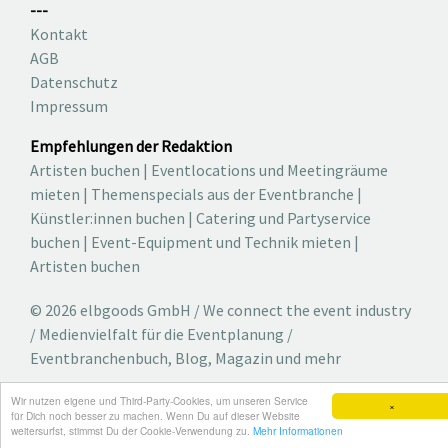
---
Kontakt
AGB
Datenschutz
Impressum
Empfehlungen der Redaktion
Artisten buchen
|
Eventlocations und Meetingräume
mieten
|
Themenspecials aus der Eventbranche
|
Künstler:innen buchen
|
Catering und Partyservice
buchen
|
Event-Equipment und Technik mieten
|
Artisten buchen
© 2026 elbgoods GmbH / We connect the event industry
/ Medienvielfalt für die Eventplanung /
Eventbranchenbuch, Blog, Magazin und mehr
Wir nutzen eigene und Third-Party-Cookies, um unseren Service
×
für Dich noch besser zu machen. Wenn Du auf dieser Website
weitersurfst, stimmst Du der Cookie-Verwendung zu.
Mehr Informationen