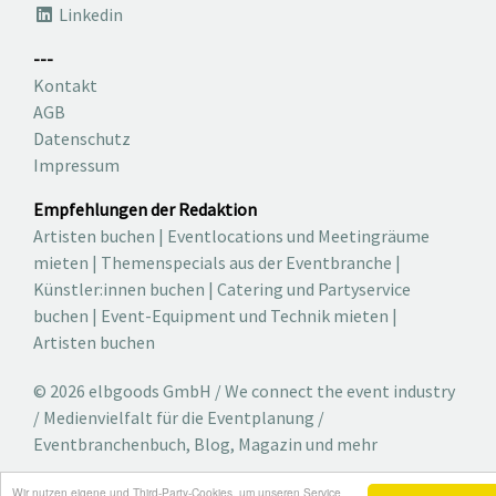
Linkedin
---
Kontakt
AGB
Datenschutz
Impressum
Empfehlungen der Redaktion
Artisten buchen
|
Eventlocations und Meetingräume
mieten
|
Themenspecials aus der Eventbranche
|
Künstler:innen buchen
|
Catering und Partyservice
buchen
|
Event-Equipment und Technik mieten
|
Artisten buchen
© 2026 elbgoods GmbH / We connect the event industry
/ Medienvielfalt für die Eventplanung /
Eventbranchenbuch, Blog, Magazin und mehr
Wir nutzen eigene und Third-Party-Cookies, um unseren Service