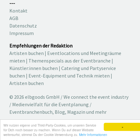
---
Kontakt
AGB
Datenschutz
Impressum
Empfehlungen der Redaktion
Artisten buchen
|
Eventlocations und Meetingräume
mieten
|
Themenspecials aus der Eventbranche
|
Künstler:innen buchen
|
Catering und Partyservice
buchen
|
Event-Equipment und Technik mieten
|
Artisten buchen
© 2026 elbgoods GmbH / We connect the event industry
/ Medienvielfalt für die Eventplanung /
Eventbranchenbuch, Blog, Magazin und mehr
Wir nutzen eigene und Third-Party-Cookies, um unseren Service
×
für Dich noch besser zu machen. Wenn Du auf dieser Website
weitersurfst, stimmst Du der Cookie-Verwendung zu.
Mehr Informationen