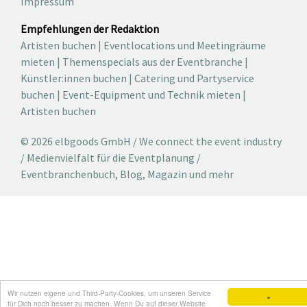
Impressum
Empfehlungen der Redaktion
Artisten buchen
|
Eventlocations und Meetingräume
mieten
|
Themenspecials aus der Eventbranche
|
Künstler:innen buchen
|
Catering und Partyservice
buchen
|
Event-Equipment und Technik mieten
|
Artisten buchen
© 2026 elbgoods GmbH / We connect the event industry
/ Medienvielfalt für die Eventplanung /
Eventbranchenbuch, Blog, Magazin und mehr
Wir nutzen eigene und Third-Party-Cookies, um unseren Service
×
für Dich noch besser zu machen. Wenn Du auf dieser Website