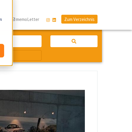
os
og
memoLetter
Zum Verzeichnis