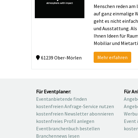
Menschen reden am li
auf ganz einmalige 
geht es nicht einfa
und Ausstattung. Als
Ihnen Ideen für Raum
Mobiliar und Mietart
Mehr erfahren
61239 Ober-Mörlen
Für Eventplaner:
Für An
Eventanbietende finden
Angebo
kostenfreien Anfrage-Service nutzen
Angebo
kostenfreien Newsletter abonnieren
Werbu
kostenfreies Profil anlegen
Event 
Eventbranchenbuch bestellen
kosten
Branchennews lesen