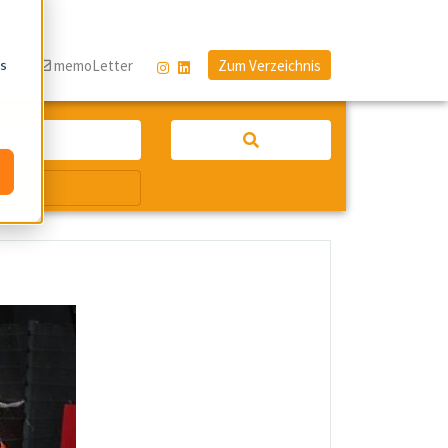
os
og
memoLetter
Zum Verzeichnis