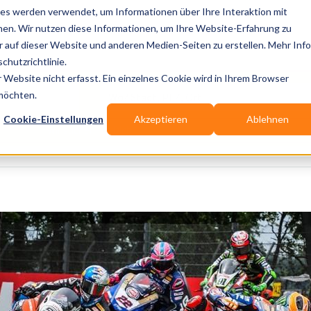
es werden verwendet, um Informationen über Ihre Interaktion mit
nen. Wir nutzen diese Informationen, um Ihre Website-Erfahrung zu
auf dieser Website und anderen Medien-Seiten zu erstellen. Mehr Inf
Publikationen
Branchen-Infos
Services
Bl
chutzrichtlinie.
Website nicht erfasst. Ein einzelnes Cookie wird in Ihrem Browser
Wo? Stadt, PLZ, Ort
 möchten.
Cookie-Einstellungen
Akzeptieren
Ablehnen
Wir suchen für Dich