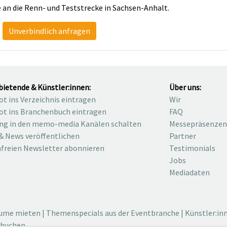
an die Renn- und Teststrecke in Sachsen-Anhalt.
Unverbindlich anfragen
bietende & Künstler:innen:
Über uns:
t ins Verzeichnis eintragen
Wir
t ins Branchenbuch eintragen
FAQ
ng in den memo-media Kanälen schalten
Messepräsenzen
& News veröffentlichen
Partner
freien Newsletter abonnieren
Testimonials
Jobs
Mediadaten
äume mieten
|
Themenspecials aus der Eventbranche
|
Künstler:in
 buchen