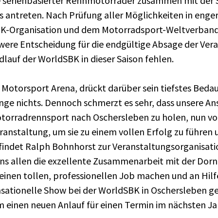
se serienbasierter Rennmotorräder zusammen mit der
 antreten. Nach Prüfung aller Möglichkeiten in eng
K-Organisation und dem Motorradsport-Weltverband 
were Entscheidung für die endgültige Absage der Veran
dlauf der WorldSBK in dieser Saison fehlen.
 Motorsport Arena, drückt darüber sein tiefstes Beda
nge nichts. Dennoch schmerzt es sehr, dass unsere A
otorradrennsport nach Oschersleben zu holen, nun vo
Veranstaltung, um sie zu einem vollen Erfolg zu führen
e findet Ralph Bohnhorst zur Veranstaltungsorganisat
 uns allen die exzellente Zusammenarbeit mit der Do
einen tollen, professionellen Job machen und an Hilfe
nsationelle Show bei der WorldSBK in Oschersleben ges
einen neuen Anlauf für einen Termin im nächsten Ja