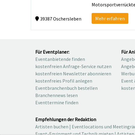
Motorsportverrückte 
Mehr erfahren
39387 Oschersleben
Für Eventplaner:
Für An
Eventanbietende finden
Angebo
kostenfreien Anfrage-Service nutzen
Angebo
kostenfreien Newsletter abonnieren
Werbu
kostenfreies Profil anlegen
Event 
Eventbranchenbuch bestellen
kosten
Branchennews lesen
Eventtermine finden
Empfehlungen der Redaktion
Artisten buchen
|
Eventlocations und Meetingr
Event-Equipment und Technik mieten
|
Artisten