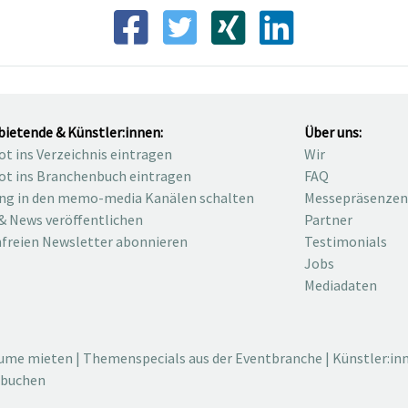
bietende & Künstler:innen:
Über uns:
t ins Verzeichnis eintragen
Wir
t ins Branchenbuch eintragen
FAQ
ng in den memo-media Kanälen schalten
Messepräsenzen
& News veröffentlichen
Partner
freien Newsletter abonnieren
Testimonials
Jobs
Mediadaten
äume mieten
|
Themenspecials aus der Eventbranche
|
Künstler:in
 buchen