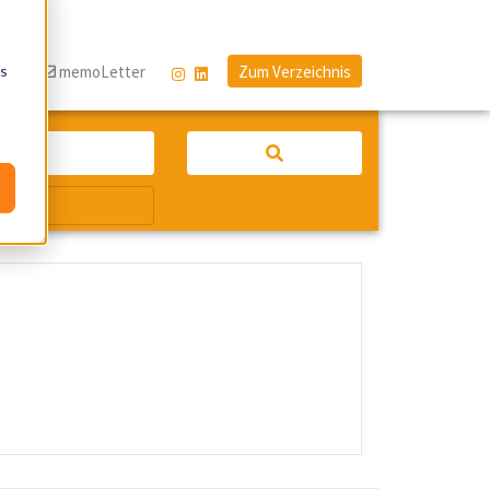
os
og
memoLetter
Zum Verzeichnis